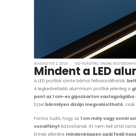
AUGUSZTUS 2, 2023
LED VILÁGÍTÁS
,
ONLINE SEGÍTSÉGNYÚ
Mindent a LED alu
A LED profilok szinte bárhol felhasználhatók,
bel
A legkedveltebb alumínium profilok jelenleg a
g
pont az 1 cm-es gipszkarton vastagságába
Ezzel
bármilyen dizájn megvalósítható
, csak
Fontos tudni, hogy az
1 cm mély vagy ennél se
vonalfényt
biztosítanak. Itt nem kell attól tar
Ennek ellenére
mindenképpen opál fedő haszn