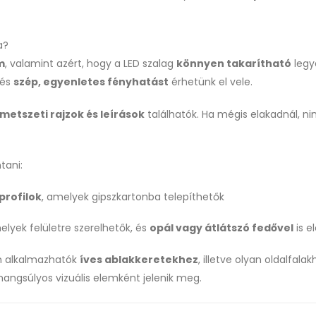
a?
m
, valamint azért, hogy a LED szalag
könnyen takarítható
legy
 és
szép, egyenletes fényhatást
érhetünk el vele.
 metszeti rajzok és leírások
találhatók. Ha mégis elakadnál, n
tani:
profilok
, amelyek gipszkartonba telepíthetők
elyek felületre szerelhetők, és
opál vagy átlátszó fedővel
is e
óan alkalmazhatók
íves ablakkeretekhez
, illetve olyan oldalfala
 hangsúlyos vizuális elemként jelenik meg.