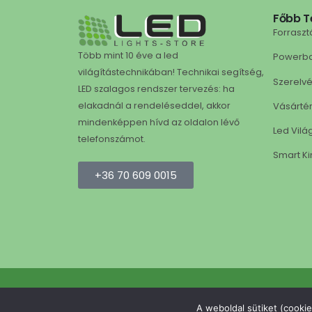
Főbb T
Forraszt
Több mint 10 éve a led
Powerb
világítástechnikában! Technikai segítség,
Szerelv
LED szalagos rendszer tervezés: ha
Vásárté
elakadnál a rendeléseddel, akkor
mindenképpen hívd az oldalon lévő
Led Vilá
telefonszámot.
Smart Ki
+36 70 609 0015
led
A weboldal sütiket (cookie