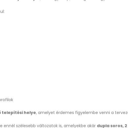
ul:
rofilok
 telepítési helye
, amelyet érdemes figyelembe venni a tervez
etve ennél szélesebb változatok is, amelyekbe akár
dupla soros, 2