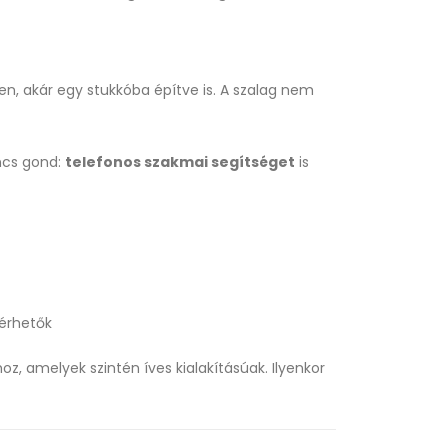
en, akár egy stukkóba építve is. A szalag nem
incs gond:
telefonos szakmai segítséget
is
lérhetők
khoz, amelyek szintén íves kialakításúak. Ilyenkor