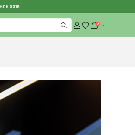
 609 0015
0