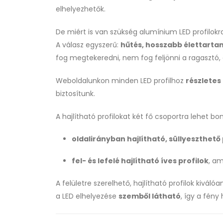
elhelyezhetők.
De miért is van szükség alumínium LED profilokr
A válasz egyszerű:
hűtés, hosszabb élettarta
fog megtekeredni, nem fog feljönni a ragasztó,
Weboldalunkon minden LED profilhoz
részletes
biztosítunk.
A hajlítható profilokat két fő csoportra lehet bon
oldalirányban hajlítható, süllyeszthető 
fel- és lefelé hajlítható íves profilok
, am
A felületre szerelhető, hajlítható profilok kivál
a LED elhelyezése
szemből látható
, így a fény