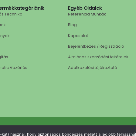
ermékkategóriánik
Egyéb Oldalak
ás Technika
Referencia Munkák
ank
Blog
ények
Kapcsolat
r
Bejelentkezés / Regisztráció
gítás
Általános szerződési feltételek
netic Vezérlés
Adatkezelési tájékoztató
ls.hu © 2025. Minden jog fenntartva. | A weboldalt készítette: omgcreativ
-kat) használ, hogy biztonságos böngészés mellett a legjobb felhasznál