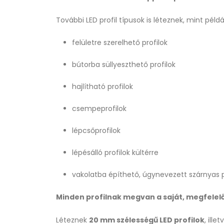
További LED profil típusok is léteznek, mint példá
felületre szerelhető profilok
bútorba süllyeszthető profilok
hajlítható profilok
csempeprofilok
lépcsőprofilok
lépésálló profilok kültérre
vakolatba építhető, úgynevezett szárnyas p
Minden profilnak megvan a saját, megfelelő
Léteznek
20 mm szélességű LED profilok
, ill