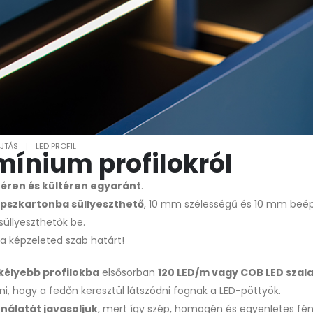
JTÁS
LED PROFIL
mínium profilokról
téren és kültéren egyaránt
.
ipszkartonba süllyeszthető
, 10 mm szélességű és 10 mm beép
süllyeszthetők be.
 a képzeleted szab határt!
kélyebb profilokba
elsősorban
120 LED/m vagy COB LED szal
tani, hogy a fedőn keresztül látszódni fognak a LED-pöttyök.
álatát javasoljuk
, mert így szép, homogén és egyenletes fén