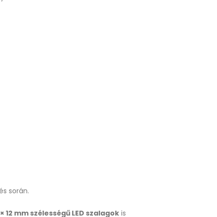
és során.
 × 12 mm szélességű LED szalagok
is