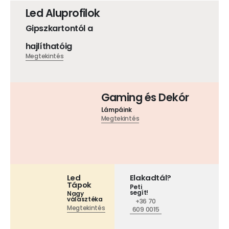
Led Aluprofilok
Gipszkartontól a
hajlíthatóig
Megtekintés
Gaming és Dekór
Lámpáink
Megtekintés
Led
Elakadtál?
Tápok
Peti
segít!
Nagy
választéka
+36 70
Megtekintés
609 0015