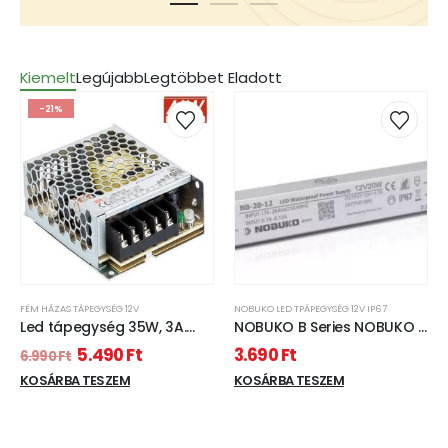
Kiemelt
Legújabb
Legtöbbet Eladott
-21%
FÉM HÁZAS TÁPEGYSÉG 12V
NOBUKO LED TPÁPEGYSÉG 12V IP67
Led tápegység 35W, 3A.
NOBUKO B Series NOBUKO B
Mean Well
Series 12V 20W IP67 Kültéri
5.490
Ft
3.690
Ft
6.990
Ft
Led Tápegység
KOSÁRBA TESZEM
KOSÁRBA TESZEM