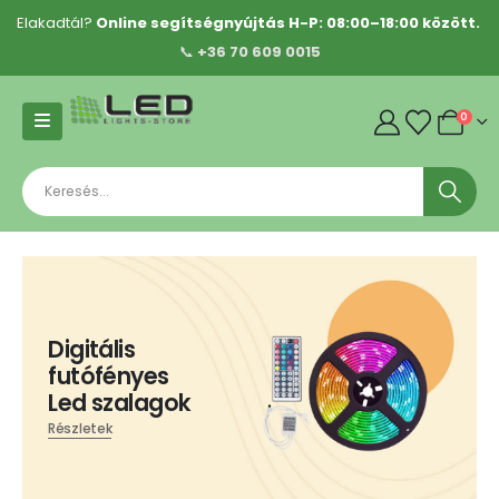
Elakadtál?
Online segítségnyújtás H-P: 08:00–18:00 között.
📞
+36 70 609 0015
0
Digitális
futófényes
Led szalagok
Részletek