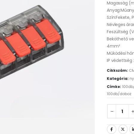
Magasság (
Anyag:Műan
Szín:Fekete, P
Névleges ára
Feszültség (V
Beköthető v
4mm²
Működési hő
IP védettség 
Cikkszám:
CM
Kategória:
ny
Címke:
100db
100db/doboz