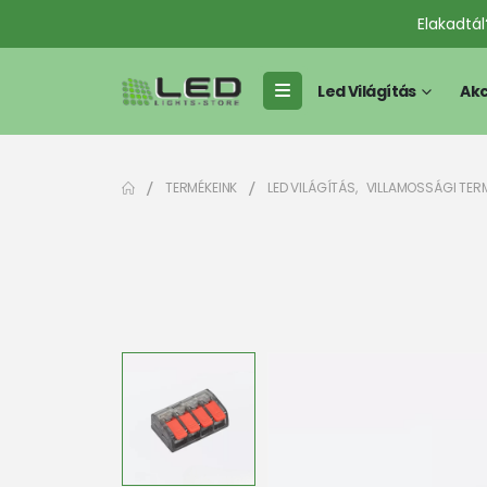
Elakadtá
Led Világítás
Akc
TERMÉKEINK
LED VILÁGÍTÁS
,
VILLAMOSSÁGI TER