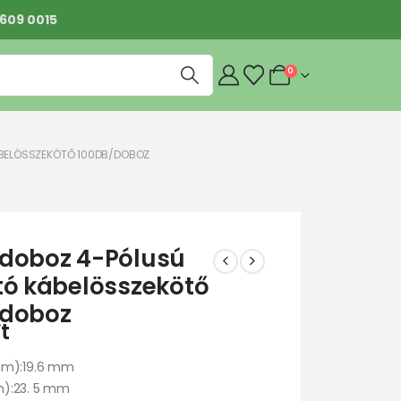
 609 0015
0
ÁBELÖSSZEKÖTŐ 100DB/DOBOZ
doboz 4-Pólusú
tó kábelösszekötő
/doboz
t
mm):19.6 mm
):23. 5 mm