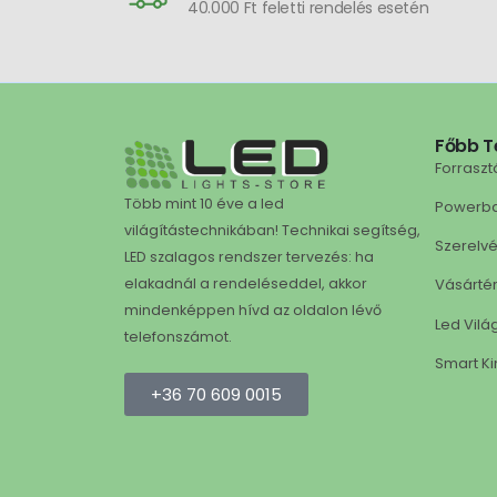
40.000 Ft feletti rendelés esetén
Főbb T
Forraszt
Több mint 10 éve a led
Powerb
világítástechnikában! Technikai segítség,
Szerelv
LED szalagos rendszer tervezés: ha
Vásárté
elakadnál a rendeléseddel, akkor
mindenképpen hívd az oldalon lévő
Led Vilá
telefonszámot.
Smart Ki
+36 70 609 0015