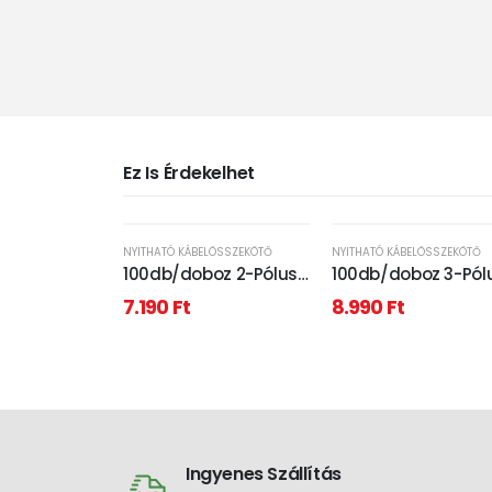
Ez Is Érdekelhet
NYITHATÓ KÁBELÖSSZEKÖTŐ
NYITHATÓ KÁBELÖSSZEKÖTŐ
100db/doboz 2-Pólusú
100db/doboz 3-Pól
nyitható
nyitható
7.190
Ft
8.990
Ft
kábelösszekötő
kábelösszekötő
Ingyenes Szállítás