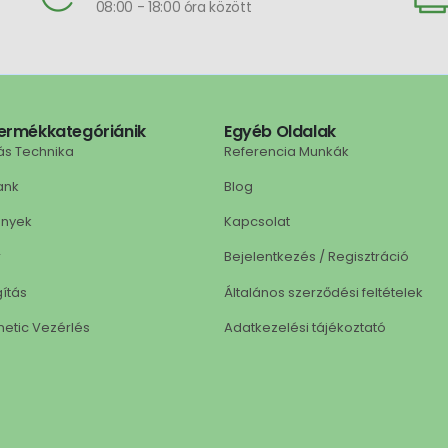
08:00 - 18:00 óra között
ermékkategóriánik
Egyéb Oldalak
ás Technika
Referencia Munkák
ank
Blog
ények
Kapcsolat
r
Bejelentkezés / Regisztráció
gítás
Általános szerződési feltételek
netic Vezérlés
Adatkezelési tájékoztató