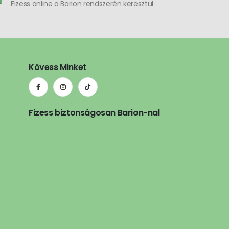
Fizess online a Barion rendszerén keresztül
Kövess Minket
Fizess biztonságosan Barion-nal