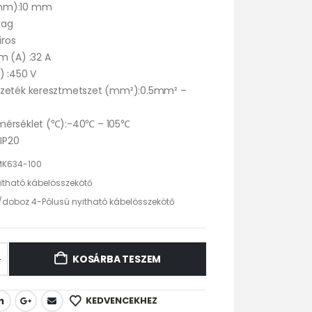
mm):10 mm
yag
iros
m (A) :32 A
) :450 V
ezeték keresztmetszet (mm²):0.5mm² –
mérséklet (℃):-40℃ – 105℃
:IP20
K634-100
itható kábelösszekötő
/doboz 4-Pólusú nyitható kábelösszekötő
KOSÁRBA TESZEM
KEDVENCEKHEZ