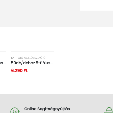
NYITHATÓ KÁBELÖSSZEKÖTŐ
usú
50db/doboz 5-Pólusú
nyitható
6.290
Ft
kábelösszekötő
Online Segítségnyújtás