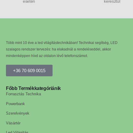
esetén
keresztül
Több mint 10 éve a led világítástechnikában! Technikai segítség, LED
szalagos rendszer tervezés: ha elakadnál a rendeléseddel, akkor
mindenképpen hívd az oldalon lévő telefonszámot.
+36 70 609 0015
Főbb Termékkategóriánik
Forrasztás Technika
Powerbank
Szerelvények
Vásártér
Led Világítás