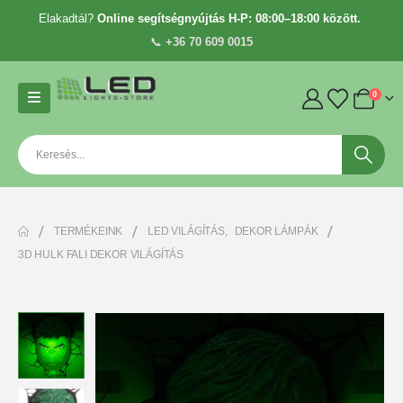
Elakadtál?
Online segítségnyújtás H-P: 08:00–18:00 között.
📞
+36 70 609 0015
0
TERMÉKEINK
LED VILÁGÍTÁS
,
DEKOR LÁMPÁK
3D HULK FALI DEKOR VILÁGÍTÁS