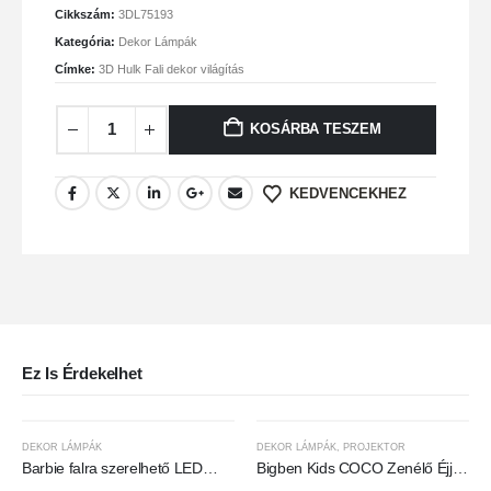
Cikkszám:
3DL75193
Kategória:
Dekor Lámpák
Címke:
3D Hulk Fali dekor világítás
KOSÁRBA TESZEM
KEDVENCEKHEZ
Ez Is Érdekelhet
DEKOR LÁMPÁK
DEKOR LÁMPÁK
,
PROJEKTOR
Barbie falra szerelhető LED
Bigben Kids COCO Zenélő Éjjeli
neon hangulatvilágítás
Lámpa Projektorral - Koala