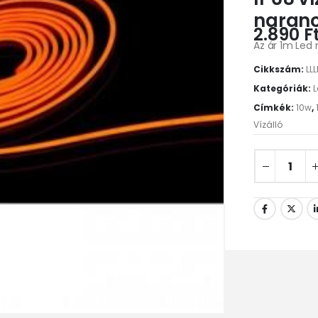
naranc
2.890
F
Az ár 1m Led 
Cikkszám:
LL
Kategóriák:
L
Címkék:
10w
,
Vízálló