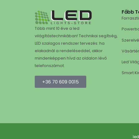
Főbb T
Forraszt
Több mint 10 éve a led
Powerb
világítástechnikában! Technikai segítség,
Szerelv
LED szalagos rendszer tervezés: ha
Vásárté
elakadnál a rendeléseddel, akkor
mindenképpen hívd az oldalon lévő
Led Vilá
telefonszámot.
Smart Ki
+36 70 609 0015
led