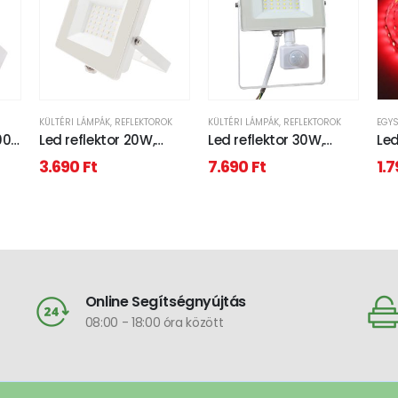
KÜLTÉRI LÁMPÁK
,
REFLEKTOROK
KÜLTÉRI LÁMPÁK
,
REFLEKTOROK
EGY
00
Led reflektor 20W,
Led reflektor 30W,
Led
keskeny, fehér házban,
3200 lumen,
283
3.690
Ft
7.690
Ft
1.
hideg fehér.
mozgásérzékelővel,
erő
IP65, vízálló. 3000
kelvin, meleg fehér
Online Segítségnyújtás
08:00 - 18:00 óra között