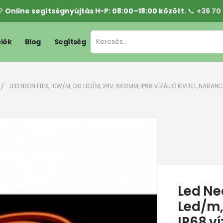
l?
Online segítségnyújtás H-P: 08:00–18:00 között.
📞
+36 70
iók
Blog
Segítség
LED NEON FLEX, 10W/M, 120 LED/M, 24V, 6X12MM, IP68 VÍZÁLLÓ KIVITEL, NARAN
Led Ne
Led/m,
IP68 víz