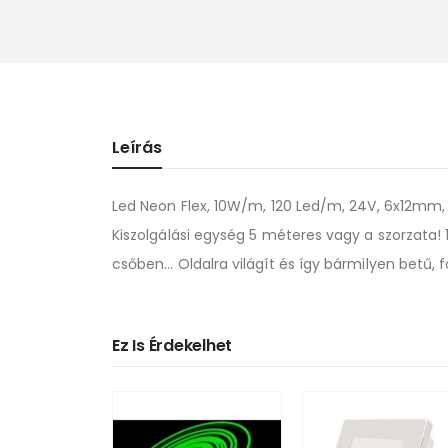
Leírás
Led Neon Flex, 10W/m, 120 Led/m, 24V, 6x12mm, I
Kiszolgálási egység 5 méteres vagy a szorzata! 1
csőben… Oldalra világít és így bármilyen betű, 
Ez Is Érdekelhet