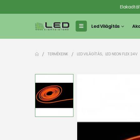
Elakadtá
Led Világítás
Akc
TERMÉKEINK
LED VILÁGÍTÁS
,
LED NEON FLEX 24V