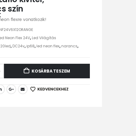
s szín
t
neon flexre vonatkozik!
LNF24V6X12ORANGE
ed Neon Flex 24V
,
Led Világítás
120led
,
DC24v
,
ip68
,
led neon flex
,
narancs
,
KOSÁRBA TESZEM
KEDVENCEKHEZ