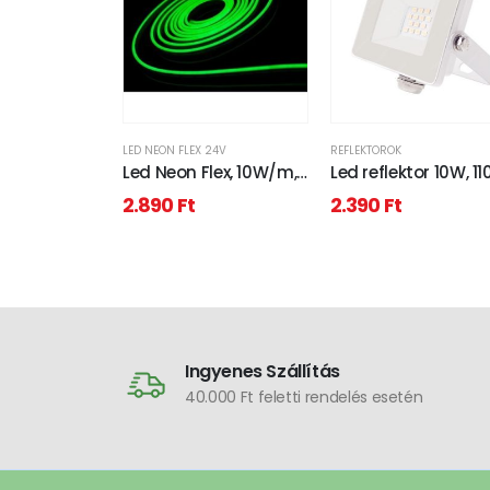
LED NEON FLEX 24V
REFLEKTOROK
Led Neon Flex, 10W/m,
Led reflektor 10W, 11
120 Led/m, 24V,
lumen, IP65, vízálló.
2.890
Ft
2.390
Ft
6x12mm, IP68 vízálló
6300 kelvin, hideg
kivitel, zöld szín
fehér
Ingyenes Szállítás
40.000 Ft feletti rendelés esetén