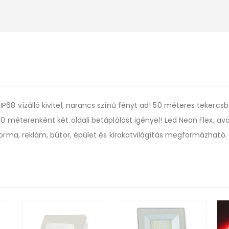
P68 vízálló kivitel, narancs színű fényt ad! 50 méteres tekerc
0 méterenként két oldali betáplálást igényel! Led Neon Flex, avagy
forma, reklám, bútor, épület és kirakatvilágítás megformázható.