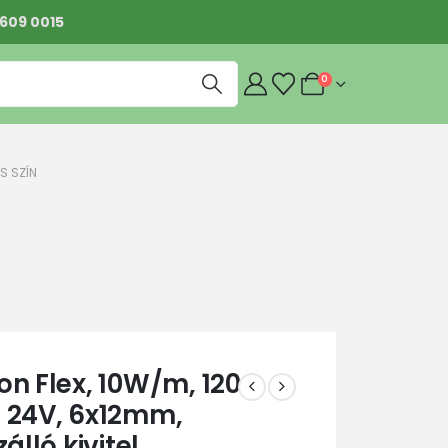
 609 0015
0
CS SZÍN
on Flex, 10W/m, 120
 24V, 6x12mm,
álló kivitel,