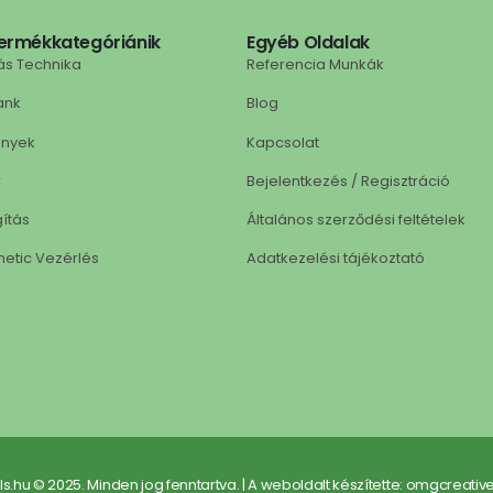
ermékkategóriánik
Egyéb Oldalak
ás Technika
Referencia Munkák
ank
Blog
ények
Kapcsolat
r
Bejelentkezés / Regisztráció
gítás
Általános szerződési feltételek
netic Vezérlés
Adatkezelési tájékoztató
ls.hu © 2025. Minden jog fenntartva. | A weboldalt készítette: omgcreativ