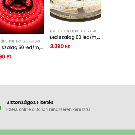
EGYSZÍNŰ
,
KÜLTÉRI
,
LED SZALAG
Led szalag 60 led/m,
SZÍNŰ
,
KÜLTÉRI
,
LED SZALAG
LÁMPATEST
,
LED UFÓ
6000K, hideg fehér,
3.390
Ft
 szalag 60 led/m,
Led ufó lám
5050 chip, 1440
5 chip, piros, extra
1500 lumen,
Lumen, IP68 vízálló,
790
Ft
4.990
Ft
s fény, IP65 vízálló
kelvin, közép
medencébe is!
IP54 Vízálló
Biztonságos Fizetés
Fizess online a Barion rendszerén keresztül