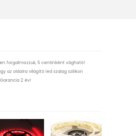
sben forgalmazzuk, 5 centinként vágható!
 az oldalra világító led szalag szilikon
 Garancia 2 év!