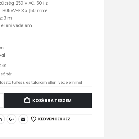
ültség: 250 V AC, 50 Hz
: H05VV-F 3 x 1,50 mm²
z: 3 m
 elleni védelem
en
val
249
sártér
losztó túlfesz. és túláram elleni védelemmel
KOSÁRBA TESZEM
KEDVENCEKHEZ