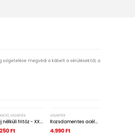
 szigetelése megvédi a kábelt a sérülésektől, a
 AKCIÓ
,
VÁSÁRTÉR
VÁSÁRTÉR
j nélküli fritőz - XXL
Rozsdamentes acél
lul-felül fűtőszálas
vízforraló - 2L - 2000W
.250
Ft
4.990
Ft
30V - 7,5L