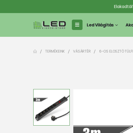
Elakadtá
Led Világítás
Akc
TERMÉKEINK
VÁSÁRTÉR
6-OS ELOSZTÓ TÚLFE