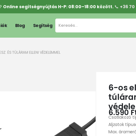
l?
Online segítségnyújtás H-P: 08:00–18:00 között.
📞
+36 70
iók
Blog
Segítség
SZ. ÉS TÚLÁRAM ELLENI VÉDELEMMEL
6-os el
túlára
védel
6.590
F
Csatlakozó t
Aljzatok típu
Max. áramerős