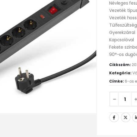
Névleges fesz
Vezeték típus
Vezeték hoss
Túlfeszültség
Gyerekzárral
Kapcsolóval
Fekete színb
90°-os dugó
Cikkszám:
20
Kategória:
Vá
Címke:
6-os e