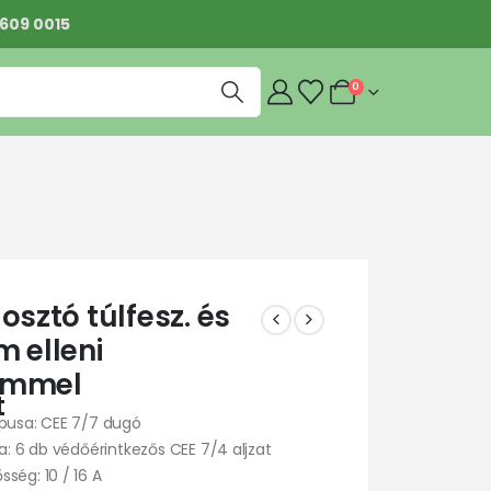
 609 0015
0
osztó túlfesz. és
m elleni
emmel
t
ípusa: CEE 7/7 dugó
sa: 6 db védőérintkezős CEE 7/4 aljzat
ség: 10 / 16 A