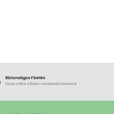
VÁSÁRTÉR
Smart Wi-Fi
kaputelefon 
26.490
Ft
akkumuláto
MicroSD, FHD,
fehér
Biztonságos Fizetés
Fizess online a Barion rendszerén keresztül