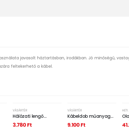
asználata javasolt háztartásban, irodákban. Jó minőségű, vastag
zára feltekerhető a kábel.
VÁSÁRTÉR
VÁSÁRTÉR
HETI
Hálózati lengő
Kábeldob műanyag
Ola
hosszabbító 5m
tartóval - 3 x 1,5 mm² -
- a
3.780
Ft
9.100
Ft
41
2 x USB - 10 m
- 2