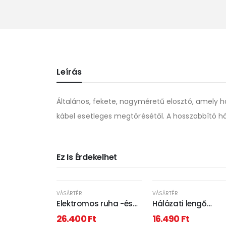
Leírás
Általános, fekete, nagyméretű elosztó, amely h
kábel esetleges megtörésétől. A hosszabbító há
Ez Is Érdekelhet
VÁSÁRTÉR
VÁSÁRTÉR
Elektromos ruha -és
Hálózati lengő
törölközőszárító -
hosszabbító 30m
26.400
Ft
16.490
Ft
230V, 100W