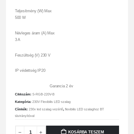
Teljesítmény (W) Max
500 W
Névleges áram (A) Max
3 A
Feszültség (V) 230 V
IP védettség IP20
Garancia 2 év
Cikkszám:
S-RGB-220V-B
Kategória:
230V Flexibilis LED szalag
Címkék:
230v led szalag vezérlő
,
flexibilis LED szalaghoz BT
távirányítóval
KOSÁRBA TESZEM