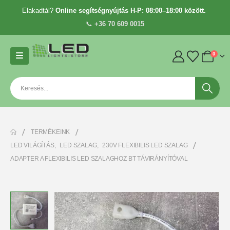
Elakadtál?
Online segítségnyújtás H-P: 08:00–18:00 között.
📞
+36 70 609 0015
0
TERMÉKEINK
LED VILÁGÍTÁS
,
LED SZALAG
,
230V FLEXIBILIS LED SZALAG
ADAPTER A FLEXIBILIS LED SZALAGHOZ BT TÁVIRÁNYÍTÓVAL