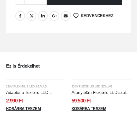
KEDVENCEKHEZ
Ez Is Érdekelhet
230V FLEXIBILIS LED SZALAG
230V FLEXIBILIS LED SZALAG
Adapter a flexibilis LED
Arany 50m Flexibilis LED szalag
szalaghoz infrás távirányítóval
AC:220V 2835-120D-10MM
2.990
Ft
59.500
Ft
7.6w/M arany IP65
KOSÁRBA TESZEM
KOSÁRBA TESZEM