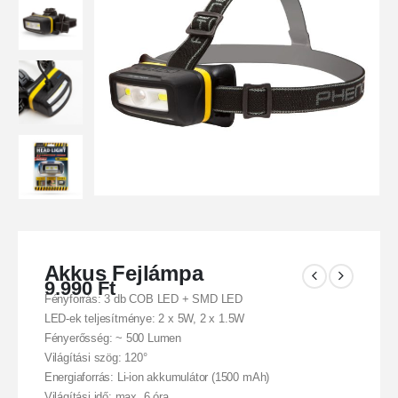
Akkus Fejlámpa
9.990
Ft
Fényforrás: 3 db COB LED + SMD LED
LED-ek teljesítménye: 2 x 5W, 2 x 1.5W
Fényerősség: ~ 500 Lumen
Világítási szög: 120°
Energiaforrás: Li-ion akkumulátor (1500 mAh)
Világítási idő: max. 6 óra