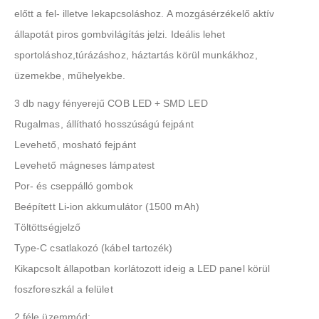
előtt a fel- illetve lekapcsoláshoz. A mozgásérzékelő aktív
állapotát piros gombvilágítás jelzi. Ideális lehet
sportoláshoz,túrázáshoz, háztartás körül munkákhoz,
üzemekbe, műhelyekbe.
3 db nagy fényerejű COB LED + SMD LED
Rugalmas, állítható hosszúságú fejpánt
Levehető, mosható fejpánt
Levehető mágneses lámpatest
Por- és cseppálló gombok
Beépített Li-ion akkumulátor (1500 mAh)
Töltöttségjelző
Type-C csatlakozó (kábel tartozék)
Kikapcsolt állapotban korlátozott ideig a LED panel körül
foszforeszkál a felület
2 féle üzemmód: