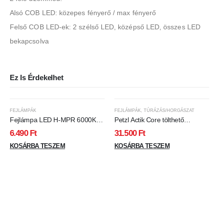
Alsó COB LED: közepes fényerő / max fényerő
Felső COB LED-ek: 2 szélső LED, középső LED, összes LED
bekapcsolva
Ez Is Érdekelhet
FEJLÁMPÁK
FEJLÁMPÁK
,
TÚRÁZÁS/HORGÁSZAT
Fejlámpa LED H-MPR 6000K
Petzl Actik Core tölthető
LED2B
fejlámpa 600 lumen 115 m piros
6.490
Ft
31.500
Ft
KOSÁRBA TESZEM
KOSÁRBA TESZEM