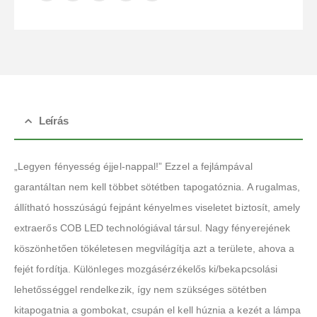
Leírás
„Legyen fényesség éjjel-nappal!” Ezzel a fejlámpával
garantáltan nem kell többet sötétben tapogatóznia. A rugalmas,
állítható hosszúságú fejpánt kényelmes viseletet biztosít, amely
extraerős COB LED technológiával társul. Nagy fényerejének
köszönhetően tökéletesen megvilágítja azt a területe, ahova a
fejét fordítja. Különleges mozgásérzékelős ki/bekapcsolási
lehetősséggel rendelkezik, így nem szükséges sötétben
kitapogatnia a gombokat, csupán el kell húznia a kezét a lámpa