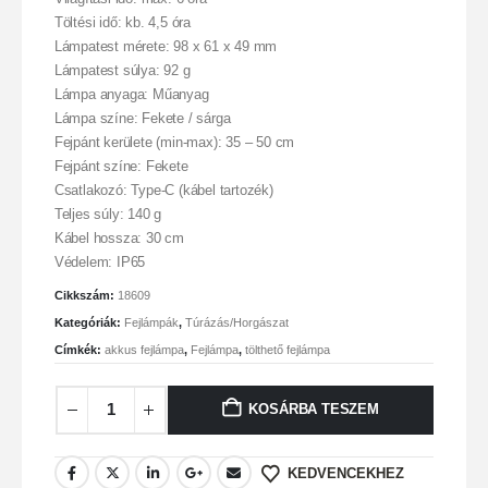
Töltési idő: kb. 4,5 óra
Lámpatest mérete: 98 x 61 x 49 mm
Lámpatest súlya: 92 g
Lámpa anyaga: Műanyag
Lámpa színe: Fekete / sárga
Fejpánt kerülete (min-max): 35 – 50 cm
Fejpánt színe: Fekete
Csatlakozó: Type-C (kábel tartozék)
Teljes súly: 140 g
Kábel hossza: 30 cm
Védelem: IP65
Cikkszám:
18609
Kategóriák:
Fejlámpák
,
Túrázás/Horgászat
Címkék:
akkus fejlámpa
,
Fejlámpa
,
tölthető fejlámpa
KOSÁRBA TESZEM
KEDVENCEKHEZ