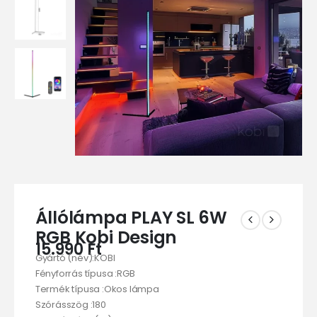
Állólámpa PLAY SL 6W
RGB Kobi Design
15.990
Ft
Gyártó (név):KOBI
Fényforrás típusa :RGB
Termék típusa :Okos lámpa
Szórásszög :180