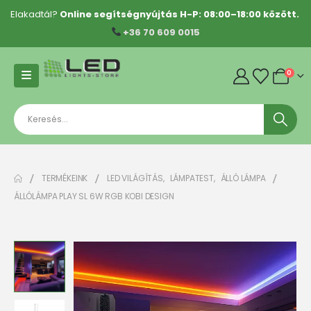
Elakadtál?
Online segítségnyújtás H-P: 08:00–18:00 között.
+36 70 609 0015
0
TERMÉKEINK
LED VILÁGÍTÁS
,
LÁMPATEST
,
ÁLLÓ LÁMPA
ÁLLÓLÁMPA PLAY SL 6W RGB KOBI DESIGN