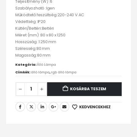
Teljesítmény (W) :6
Szabályozható :Igen
Működtető feszültség:220-240 V AC
Védettség :IP20
Kültéri/Beltéri:Beltéri
Méret (mm) :80 x 80 x 1250
Hosszúság :1 250 mm
Szélesség:80 mm
Magasság:80 mm
Kategória:
Álló Lámpa
Címkék:
álló lámpa
,
rgb álló lámpa
KOSÁRBA TESZEM
KEDVENCEKHEZ