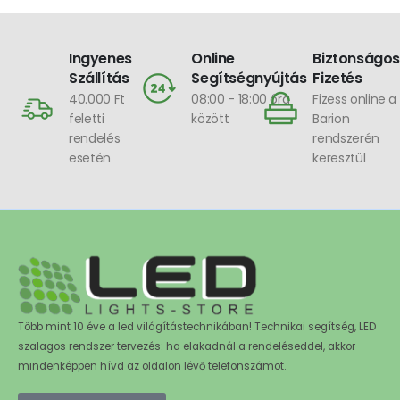
AMBIENT LIGHT
Ingyenes
Online
Biztonságos
Szállítás
Segítségnyújtás
Fizetés
40.000 Ft
08:00 - 18:00 óra
Fizess online a
feletti
között
Barion
rendelés
rendszerén
esetén
keresztül
Több mint 10 éve a led világítástechnikában! Technikai segítség, LED
szalagos rendszer tervezés: ha elakadnál a rendeléseddel, akkor
mindenképpen hívd az oldalon lévő telefonszámot.