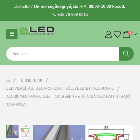
Elakadtál?
Online segítségnyújtás H-P: 08:00–18:00 között.
📞
+36 70 609 0015
0
TERMÉKEINK
LED VILÁGÍTÁS
,
ALUPROFILOK
,
SÜLLYESZTETT ALUPROFIL
ALUSÍN/ALU PROFIL SZETT 1M, BEÉPÍTHETŐ, ÁTLÁTSZÓ PATTINTHATÓ
TAKARÓVAL