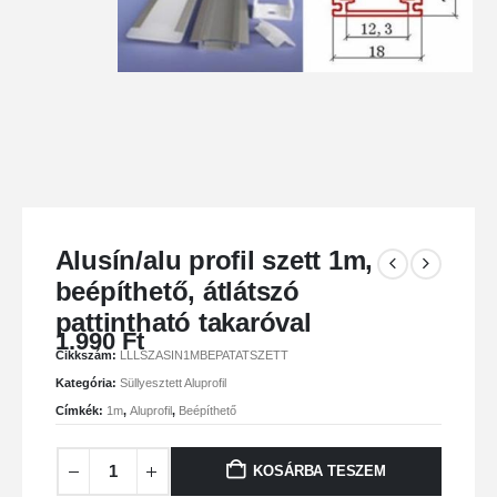
Alusín/alu profil szett 1m,
beépíthető, átlátszó
pattintható takaróval
1.990
Ft
Cikkszám:
LLLSZASIN1MBEPATATSZETT
Kategória:
Süllyesztett Aluprofil
Címkék:
1m
,
Aluprofil
,
Beépíthető
KOSÁRBA TESZEM