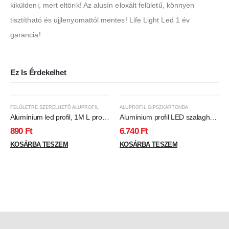
kiküldeni, mert eltörik! Az alusín eloxált felületű, könnyen
tisztítható és ujjlenyomattól mentes! Life Light Led 1 év
garancia!
Ez Is Érdekelhet
FELÜLETRE SZERELHETŐ ALUPROFIL
ALUPROFIL GIPSZKARTONBA
Alumínium led profil, 1M L profil
Alumínium profil LED szalaghoz
led szalaghoz 12*12 mm, 1
, gipszkartonhoz , 2 méter/db ,
890
Ft
6.740
Ft
méter hosszú alu sín
MATT fedővel , eloxált
KOSÁRBA TESZEM
KOSÁRBA TESZEM