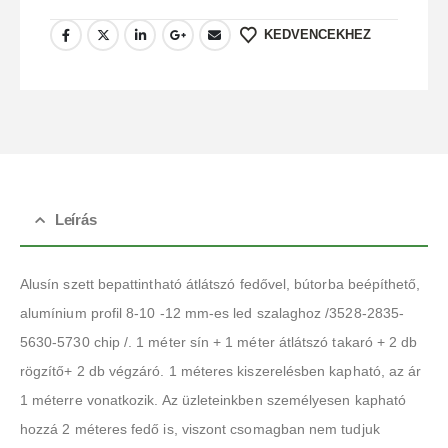
KEDVENCEKHEZ
Leírás
Alusín szett bepattintható átlátszó fedővel, bútorba beépíthető,
alumínium profil 8-10 -12 mm-es led szalaghoz /3528-2835-
5630-5730 chip /. 1 méter sín + 1 méter átlátszó takaró + 2 db
rögzítő+ 2 db végzáró. 1 méteres kiszerelésben kapható, az ár
1 méterre vonatkozik. Az üzleteinkben személyesen kapható
hozzá 2 méteres fedő is, viszont csomagban nem tudjuk