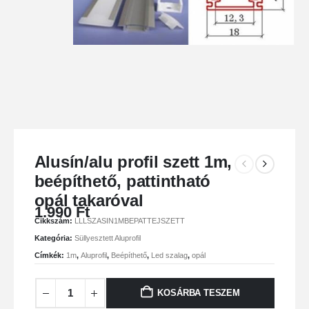
Alusín/alu profil szett 1m,
beépíthető, pattintható
opál takaróval
1.990
Ft
Cikkszám:
LLLSZASIN1MBEPATTEJSZETT
Kategória:
Süllyesztett Aluprofil
Címkék:
1m
,
Aluprofil
,
Beépíthető
,
Led szalag
,
opál
KOSÁRBA TESZEM