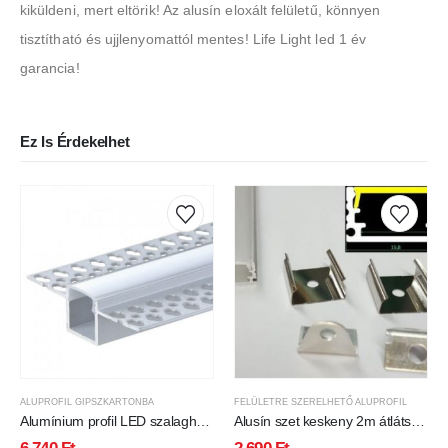
kiküldeni, mert eltörik! Az alusín eloxált felületű, könnyen
tisztítható és ujjlenyomattól mentes! Life Light led 1 év
garancia!
Ez Is Érdekelhet
ALUPROFIL GIPSZKARTONBA
FELÜLETRE SZERELHETŐ ALUPROFIL
Alumínium profil LED szalaghoz
Alusín szet keskeny 2m átlátszó
, gipszkartonhoz , 2 méter/db ,
fedővel