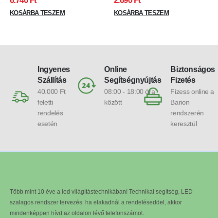
6.740
Ft
2.690
Ft
MATT fedővel , eloxált
KOSÁRBA TESZEM
KOSÁRBA TESZEM
Ingyenes
Online
Biztonságos
Szállítás
Segítségnyújtás
Fizetés
40.000 Ft
08:00 - 18:00 óra
Fizess online a
feletti
között
Barion
rendelés
rendszerén
esetén
keresztül
Több mint 10 éve a led világítástechnikában! Technikai segítség, LED
szalagos rendszer tervezés: ha elakadnál a rendeléseddel, akkor
mindenképpen hívd az oldalon lévő telefonszámot.