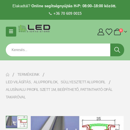
Elakadtál?
Online segítségnyújtás H-P: 08:00–18:00 között.
📞
+36 70 609 0015
0
TERMÉKEINK
LED VILÁGÍTÁS
,
ALUPROFILOK
,
SÜLLYESZTETT ALUPROFIL
ALUSÍN/ALU PROFIL SZETT 1M, BEÉPÍTHETŐ, PATTINTHATÓ OPÁL
TAKARÓVAL