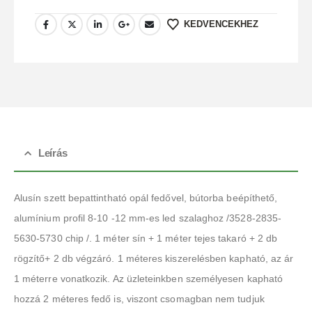
KEDVENCEKHEZ
Leírás
Alusín szett bepattintható opál fedővel, bútorba beépíthető,
alumínium profil 8-10 -12 mm-es led szalaghoz /3528-2835-
5630-5730 chip /. 1 méter sín + 1 méter tejes takaró + 2 db
rögzítő+ 2 db végzáró. 1 méteres kiszerelésben kapható, az ár
1 méterre vonatkozik. Az üzleteinkben személyesen kapható
hozzá 2 méteres fedő is, viszont csomagban nem tudjuk