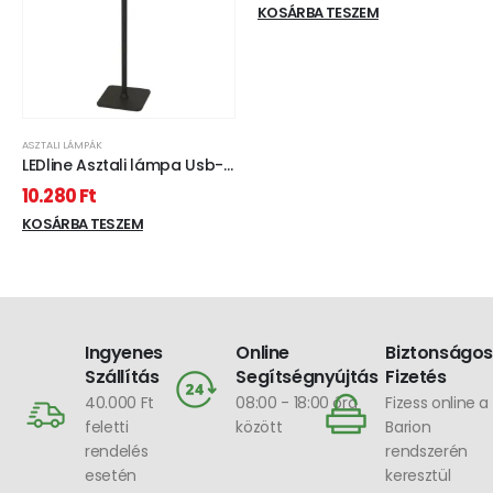
KOSÁRBA TESZEM
ASZTALI LÁMPÁK
LEDline Asztali lámpa Usb-s
Fekete TAZA 3,5W 400lm
10.280
Ft
CCT IP54 2x2000mAh
KOSÁRBA TESZEM
Ingyenes
Online
Biztonságos
Szállítás
Segítségnyújtás
Fizetés
40.000 Ft
08:00 - 18:00 óra
Fizess online a
feletti
között
Barion
rendelés
rendszerén
esetén
keresztül