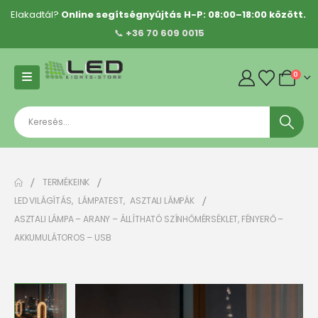
Elakadtál?
Online segítségnyújtás H-P: 08:00–18:00 között.
📞
+36 70 609 0015
0
TERMÉKEINK
LED VILÁGÍTÁS
,
LÁMPATEST
,
ASZTALI LÁMPÁK
ASZTALI LÁMPA – ARANY – ÁLLÍTHATÓ SZÍNHŐMÉRSÉKLET, FÉNYERŐ –
AKKUMULÁTOROS – USB