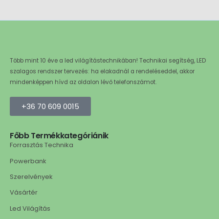
Több mint 10 éve a led világítástechnikában! Technikai segítség, LED
szalagos rendszer tervezés: ha elakadnál a rendeléseddel, akkor
mindenképpen hívd az oldalon lévő telefonszámot.
+36 70 609 0015
Főbb Termékkategóriánik
Forrasztás Technika
Powerbank
Szerelvények
Vásártér
Led Világítás