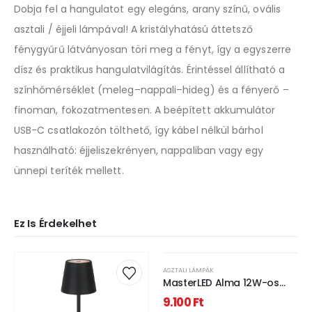
Dobja fel a hangulatot egy elegáns, arany színű, ovális
asztali / éjjeli lámpával! A kristályhatású áttetsző
fénygyűrű látványosan töri meg a fényt, így a egyszerre
dísz és praktikus hangulatvilágítás. Érintéssel állítható a
színhőmérséklet (meleg–nappali–hideg) és a fényerő –
finoman, fokozatmentesen. A beépített akkumulátor
USB-C csatlakozón tölthető, így kábel nélkül bárhol
használható: éjjeliszekrényen, nappaliban vagy egy
ünnepi teríték mellett.
Ez Is Érdekelhet
ASZTALI LÁMPÁK
MasterLED Alma 12W-os
fekete asztali lámpa RGB +
9.100
Ft
CCT