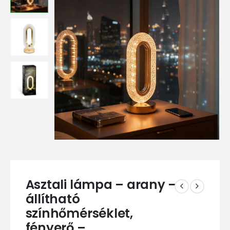
Asztali lámpa – arany –
állítható
színhőmérséklet,
fényerő –