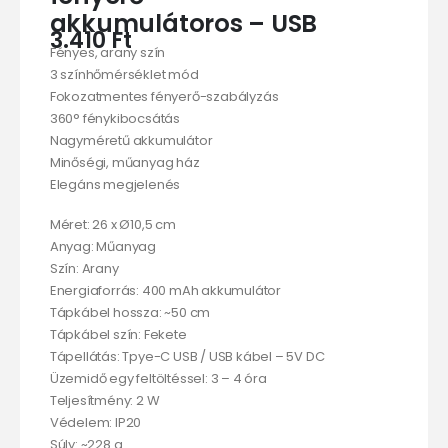
akkumulátoros – USB
3.410
Ft
Fényes, arany szín
3 színhőmérséklet mód
Fokozatmentes fényerő-szabályzás
360° fénykibocsátás
Nagyméretű akkumulátor
Minőségi, műanyag ház
Elegáns megjelenés
Méret: 26 x Ø10,5 cm
Anyag: Műanyag
Szín: Arany
Energiaforrás: 400 mAh akkumulátor
Tápkábel hossza: ~50 cm
Tápkábel szín: Fekete
Tápellátás: Tpye-C USB / USB kábel – 5V DC
Üzemidő egy feltöltéssel: 3 – 4 óra
Teljesítmény: 2 W
Védelem: IP20
Súly: ~228 g