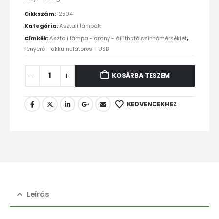
Cikkszám:
12504
Kategória:
Asztali lámpák
Címkék:
Asztali lámpa - arany - állítható színhőmérséklet
,
fényerő - akkumulátoros - USB
KOSÁRBA TESZEM
KEDVENCEKHEZ
Leírás