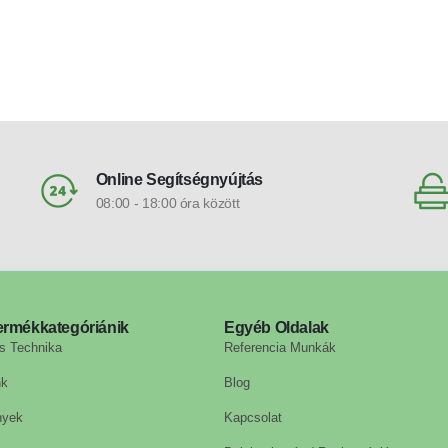
Online Segítségnyújtás
08:00 - 18:00 óra között
ermékkategóriánik
Egyéb Oldalak
s Technika
Referencia Munkák
nk
Blog
nyek
Kapcsolat