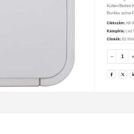
Kültéri/Beltéri:
Borítás színe:
Cikkszám:
AB-
Kategória:
Led V
Címkék:
B2 föld