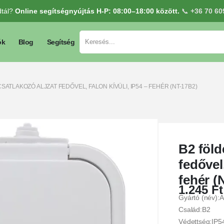
dtál?
Online segítségnyújtás H-P: 08:00–18:00 között.
📞
+36 70 60
ók
Blog
Segítség
SATLAKOZÓ ALJZAT FEDŐVEL, FALON KÍVÜLI, IP54 – FEHÉR (NT-17B2)
B2 föld
fedővel,
fehér (
1.245
Ft
Gyártó (név):
Család:B2
Védettség:IP5