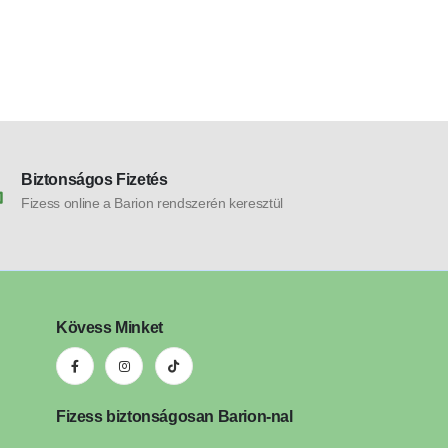
kör 24w meleg
8.990
Ft
Biztonságos Fizetés
Fizess online a Barion rendszerén keresztül
Kövess Minket
Fizess biztonságosan Barion-nal