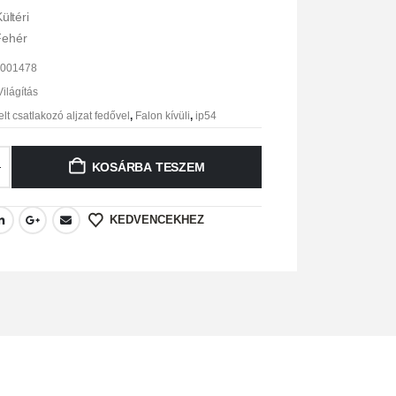
Kültéri
Fehér
9001478
ilágítás
elt csatlakozó aljzat fedővel
,
Falon kívüli
,
ip54
KOSÁRBA TESZEM
KEDVENCEKHEZ