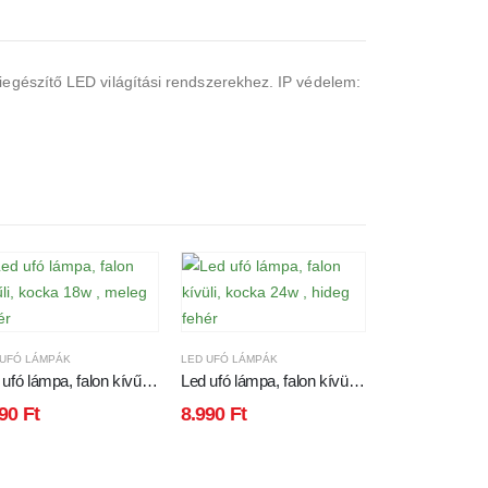
iegészítő LED világítási rendszerekhez. IP védelem:
 UFÓ LÁMPÁK
LED UFÓ LÁMPÁK
ufó lámpa, falon kívűli,
Led ufó lámpa, falon kívüli,
ka 18w , meleg fehér
kocka 24w , hideg fehér
690
Ft
8.990
Ft
LED UFÓ LÁMPÁK
Led ufó lámpa, 