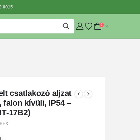
9 0015
0
elt csatlakozó aljzat
 falon kívüli, IP54 –
NT-17B2)
ABEX
4