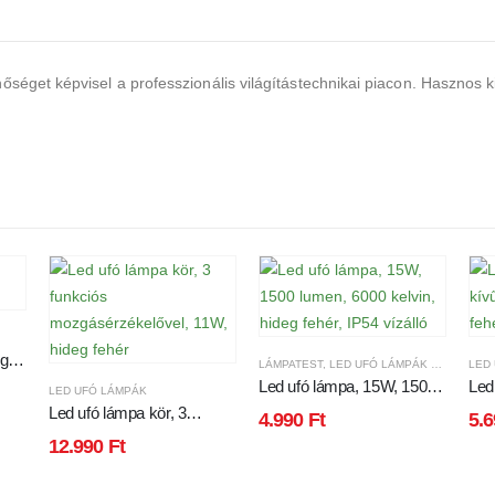
séget képvisel a professzionális világítástechnikai piacon. Hasznos k
eg
LÁMPATEST
,
LED UFÓ LÁMPÁK VÍZÁLLÓ
LED
Led ufó lámpa, 15W, 1500
Led 
LED UFÓ LÁMPÁK
lumen, 6000 kelvin, hideg
koc
Led ufó lámpa kör, 3
4.990
Ft
5.
fehér, IP54 vízálló
funkciós
12.990
Ft
mozgásérzékelővel, 11W,
hideg fehér