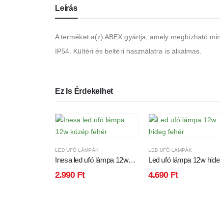
Leírás
A terméket a(z) ABEX gyártja, amely megbízható minő
IP54. Kültéri és beltéri használatra is alkalmas.
Ez Is Érdekelhet
LED UFÓ LÁMPÁK
LED UFÓ LÁMPÁK
Inesa led ufó lámpa 12w
Led ufó lámpa 12w hid
közép fehér
fehér
2.990
Ft
4.690
Ft