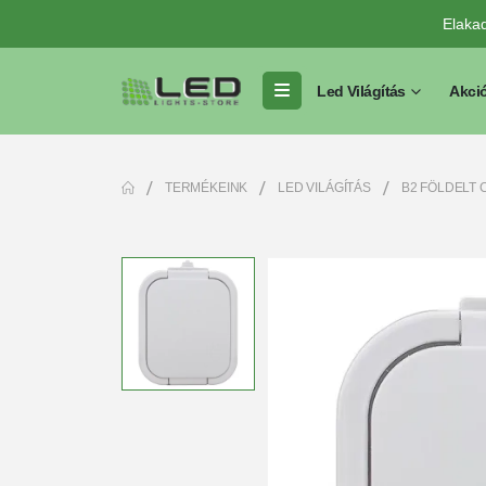
Elaka
Led Világítás
Akci
TERMÉKEINK
LED VILÁGÍTÁS
B2 FÖLDELT C