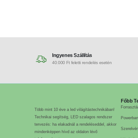
Ingyenes Szállítás
40.000 Ft feletti rendelés esetén
Főbb T
Forrasztá
Több mint 10 éve a led világítástechnikában!
Technikai segítség, LED szalagos rendszer
Powerba
tervezés: ha elakadnál a rendeléseddel, akkor
Szerelvé
mindenképpen hívd az oldalon lévő