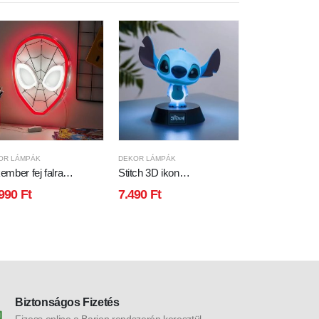
OR LÁMPÁK
DEKOR LÁMPÁK
DEKOR LÁMPÁK
ember fej falra
Stitch 3D ikon
Stitch LED neo
relhető LED-es
hangulatvilágítás
formájú hangula
.990
Ft
7.490
Ft
8.990
Ft
gulatvilágítás
Biztonságos Fizetés