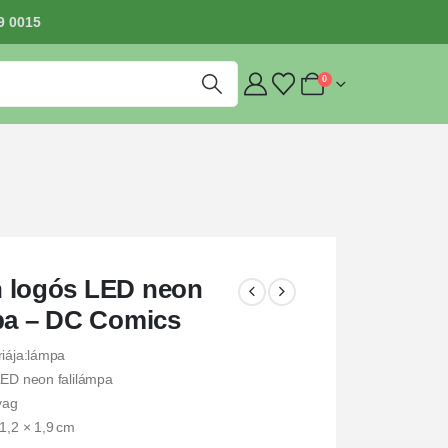
9 0015
0
 logós LED neon
pa – DC Comics
riája:lámpa
LED neon falilámpa
yag
1,2 × 1,9 cm