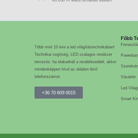
40.000 Ft feletti rendelés esetén
Főbb T
Forrasztá
Több mint 10 éve a led világítástechnikában!
Technikai segítség, LED szalagos rendszer
Powerba
tervezés: ha elakadnál a rendeléseddel, akkor
Szerelvé
mindenképpen hívd az oldalon lévő
telefonszámot.
Vásártér
Led Világ
+36 70 609 0015
Smart Kin