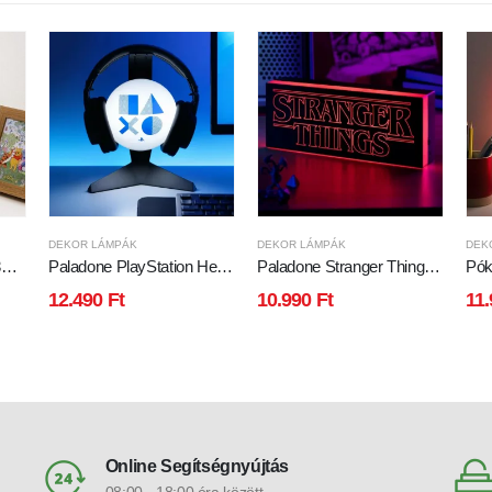
DEKOR LÁMPÁK
DEKOR LÁMPÁK
DEK
3D
Paladone PlayStation Head
Paladone Stranger Things
Pók
Light (Headphones Stand)
Logo Light
sze
12.490
Ft
10.990
Ft
11
han
Online Segítségnyújtás