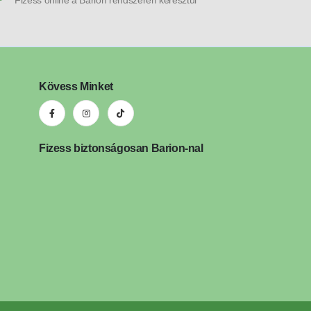
Fizess online a Barion rendszerén keresztül
Kövess Minket
Fizess biztonságosan Barion-nal