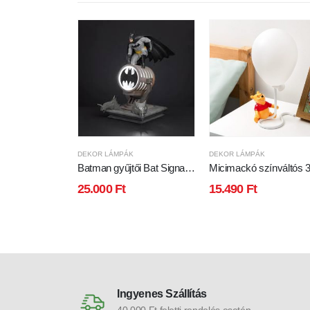
DEKOR LÁMPÁK
DEKOR LÁMPÁK
Batman gyűjtői Bat Signal
Micimackó színváltós 
kivetítő hangulatvilágítás
hangulatvilágítás
25.000
Ft
15.490
Ft
Ingyenes Szállítás