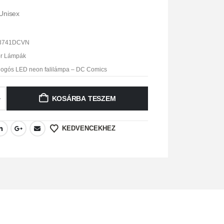
:Unisex
3741DCVN
r Lámpák
logós LED neon falilámpa – DC Comics
KOSÁRBA TESZEM
KEDVENCEKHEZ