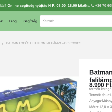
dtál?
Online segítségnyújtás H-P: 08:00–18:00 között.
📞
+36 70 60
ók
Blog
Segítség
BATMAN LOGÓS LED NEON FALILÁMPA – DC COMICS
Batman
falilám
8.990
Ft
termék kategó
Termék típus:
Anyaga:Műan
Méret:12,8 × 3