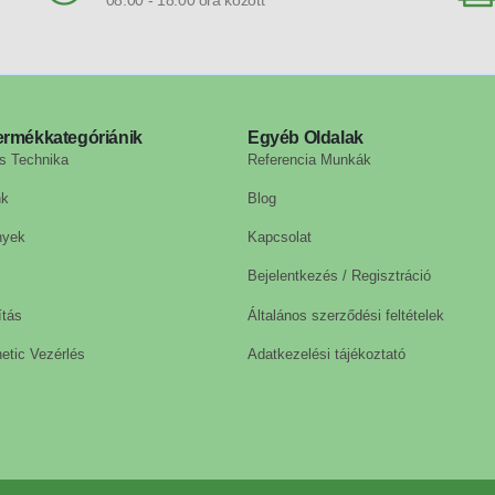
08:00 - 18:00 óra között
ermékkategóriánik
Egyéb Oldalak
s Technika
Referencia Munkák
nk
Blog
nyek
Kapcsolat
Bejelentkezés / Regisztráció
ítás
Általános szerződési feltételek
etic Vezérlés
Adatkezelési tájékoztató