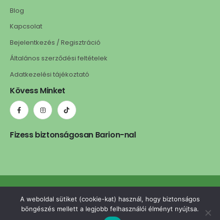
Blog
Kapcsolat
Bejelentkezés / Regisztráció
Általános szerződési feltételek
Adatkezelési tájékoztató
Kövess Minket
Fizess biztonságosan Barion-nal
ledls.hu © 2025. Minden jog fenntartva. | A weboldalt készítette:
A weboldal sütiket (cookie-kat) használ, hogy biztonságos
omgcreative.hu
böngészés mellett a legjobb felhasználói élményt nyújtsa.