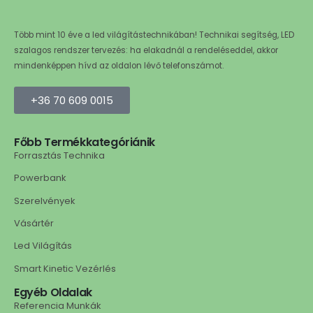
Több mint 10 éve a led világítástechnikában! Technikai segítség, LED
szalagos rendszer tervezés: ha elakadnál a rendeléseddel, akkor
mindenképpen hívd az oldalon lévő telefonszámot.
+36 70 609 0015
Főbb Termékkategóriánik
Forrasztás Technika
Powerbank
Szerelvények
Vásártér
Led Világítás
Smart Kinetic Vezérlés
Egyéb Oldalak
Referencia Munkák