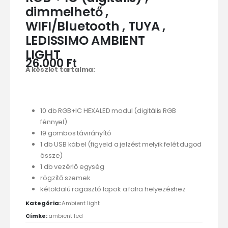
dimmelhető ,
WIFI/Bluetooth , TUYA ,
LEDISSIMO AMBIENT
LIGHT
26.000
Ft
A készlet tartalma:
10 db RGB+IC HEXALED modul (digitális RGB
fénnyel)
19 gombos távirányító
1 db USB kábel (figyeld a jelzést melyik felét dugod
össze)
1 db vezérlő egység
rögzítő szemek
kétoldalú ragasztó lapok a falra helyezéshez
Kategória:
Ambient light
Címke:
ambient led