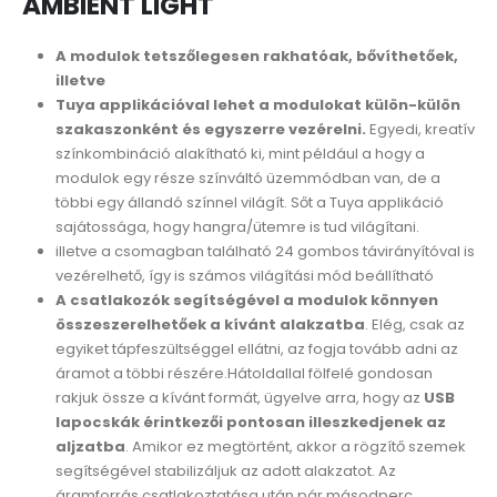
AMBIENT LIGHT
A modulok tetszőlegesen rakhatóak, bővíthetőek,
illetve
Tuya applikációval lehet a modulokat külön-külön
szakaszonként és egyszerre vezérelni.
Egyedi, kreatív
színkombináció alakítható ki, mint például a hogy a
modulok egy része színváltó üzemmódban van, de a
többi egy állandó színnel világít. Sőt a Tuya applikáció
sajátossága, hogy hangra/ütemre is tud világítani.
illetve a csomagban található 24 gombos távirányítóval is
vezérelhető, így is számos világítási mód beállítható
A csatlakozók segítségével a modulok könnyen
összeszerelhetőek a kívánt alakzatba
. Elég, csak az
egyiket tápfeszültséggel ellátni, az fogja tovább adni az
áramot a többi részére.Hátoldallal fölfelé gondosan
rakjuk össze a kívánt formát, ügyelve arra, hogy az
USB
lapocskák érintkezői pontosan illeszkedjenek az
aljzatba
. Amikor ez megtörtént, akkor a rögzítő szemek
segítségével stabilizáljuk az adott alakzatot. Az
áramforrás csatlakoztatása után pár másodperc