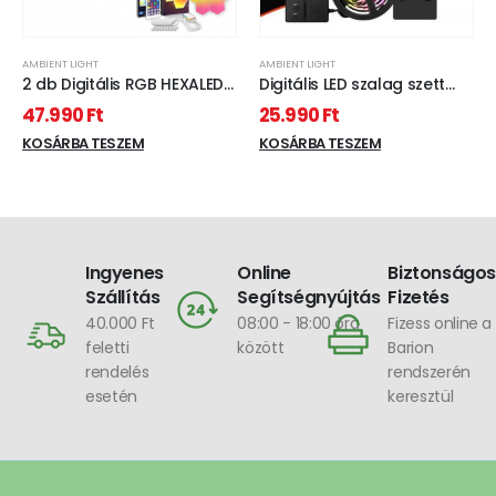
AMBIENT LIGHT
AMBIENT LIGHT
2 db Digitális RGB HEXALED
Digitális LED szalag szett
szett , 2 x 6 db-os ,
kamerával , TV képernyő
47.990
Ft
25.990
Ft
távirányítóval, USB , RGB +
követő funkcióval , DRGB ,
IC (digitális) , dimmelhető ,
KOSÁRBA TESZEM
dimmelhető , 5.5m ,
KOSÁRBA TESZEM
WIFI/Bluetooth , páros
WIFI/Bluetooth , TUYA ,
ajánlat , TUYA , LEDISSIMO
LEDISSIMO AMBIENT LIGHT
AMBIENT LIGHT
Ingyenes
Online
Biztonságos
Szállítás
Segítségnyújtás
Fizetés
40.000 Ft
08:00 - 18:00 óra
Fizess online a
feletti
között
Barion
rendelés
rendszerén
esetén
keresztül