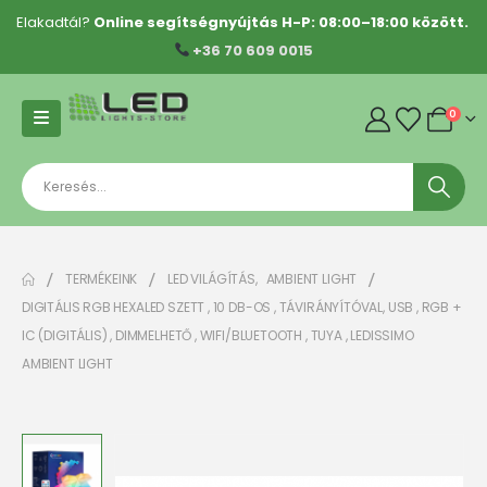
Elakadtál?
Online segítségnyújtás H-P: 08:00–18:00 között.
+36 70 609 0015
0
TERMÉKEINK
LED VILÁGÍTÁS
,
AMBIENT LIGHT
DIGITÁLIS RGB HEXALED SZETT , 10 DB-OS , TÁVIRÁNYÍTÓVAL, USB , RGB +
IC (DIGITÁLIS) , DIMMELHETŐ , WIFI/BLUETOOTH , TUYA , LEDISSIMO
AMBIENT LIGHT