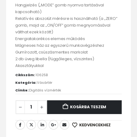
Hangjelzés („MODE” gomb nyomva tartásával
kapcsolható)
Relatív és abszolút mérésre is használható (a „ZERO”
gomb, majd az „ON/OFF” gomb megnyomásával
válthat ezek között)
Energiatakarékos elemes működés
Mágneses ház az egyszerű munkavégzéshez
Gumírozott, csúszásmentes markolat
2 db üveg libella (függőleges, vízszintes)
Akasztólyukkal
Cikkszám:
10625B
Kategória:
Vásártér
Címke:
Digitális vízmérték
KOSÁRBA TESZEM
KEDVENCEKHEZ