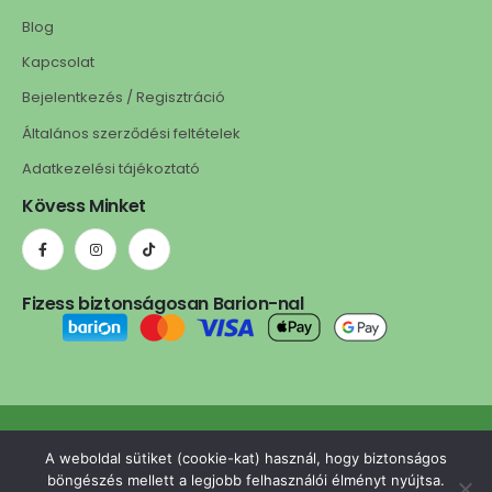
Blog
Kapcsolat
Bejelentkezés / Regisztráció
Általános szerződési feltételek
Adatkezelési tájékoztató
Kövess Minket
Fizess biztonságosan Barion-nal
ledls.hu © 2025. Minden jog fenntartva. | A weboldalt készítette:
A weboldal sütiket (cookie-kat) használ, hogy biztonságos
omgcreative.hu
böngészés mellett a legjobb felhasználói élményt nyújtsa.