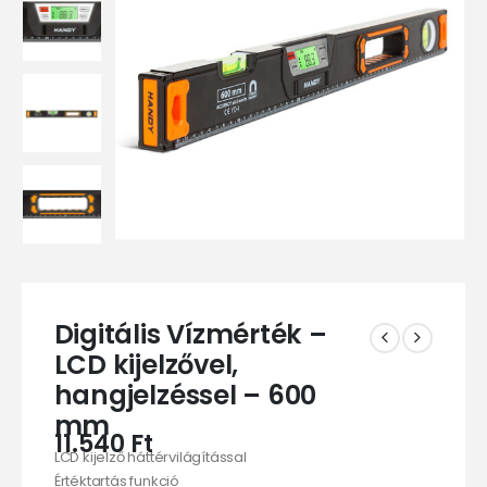
Digitális Vízmérték –
LCD kijelzővel,
hangjelzéssel – 600
mm
11.540
Ft
LCD kijelző háttérvilágítással
Értéktartás funkció