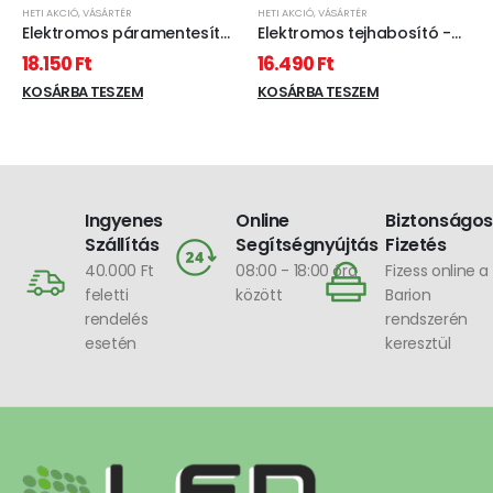
HETI AKCIÓ
,
VÁSÁRTÉR
HETI AKCIÓ
,
VÁSÁRTÉR
Elektromos páramentesítő
Elektromos tejhabosító -
készülék - 230V, 750 ml
220 - 240V - 600 W - fehér
18.150
Ft
16.490
Ft
KOSÁRBA TESZEM
KOSÁRBA TESZEM
Ingyenes
Online
Biztonságos
Szállítás
Segítségnyújtás
Fizetés
40.000 Ft
08:00 - 18:00 óra
Fizess online a
feletti
között
Barion
rendelés
rendszerén
esetén
keresztül