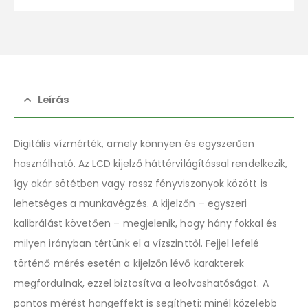
Leírás
Digitális vízmérték, amely könnyen és egyszerűen
használható. Az LCD kijelző háttérvilágítással rendelkezik,
így akár sötétben vagy rossz fényviszonyok között is
lehetséges a munkavégzés. A kijelzőn – egyszeri
kalibrálást követően – megjelenik, hogy hány fokkal és
milyen irányban tértünk el a vízszinttől. Fejjel lefelé
történő mérés esetén a kijelzőn lévő karakterek
megfordulnak, ezzel biztosítva a leolvashatóságot. A
pontos mérést hangeffekt is segítheti: minél közelebb