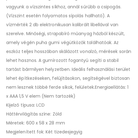
vagyunk a vízszintes síkhoz, annál sűrűbb a csipogás.
(Vízszint esetén folyamatos sípolás hallható). A
vízmérték 2 db elektronikusan kalibrált libellával van
szerelve. Minőségi, strapabíró műanyag házból készült,
amely végén puha gumi végütközők találhatóak. Az
eszköz teljes hosszában skálázott vonalzó, mérések során
lehet hasznos. A gumírozott fogantyú segíti a stabil
tartást bármilyen helyzetben. Ideális felhasználási terület
lehet építkezéseken, felújításokon, segítségével biztosan
nem lesznek többé ferde síkok, felületek.Energiaellátás: 1
x AAA 1,5 V elem (Nem tartozék)
Kijelző típusa: LCD
Háttérvilágítás színe: Zöld
Méretek: 600 x 58 x 28 mm
Megjelenített fok: Két tizedesjegyig