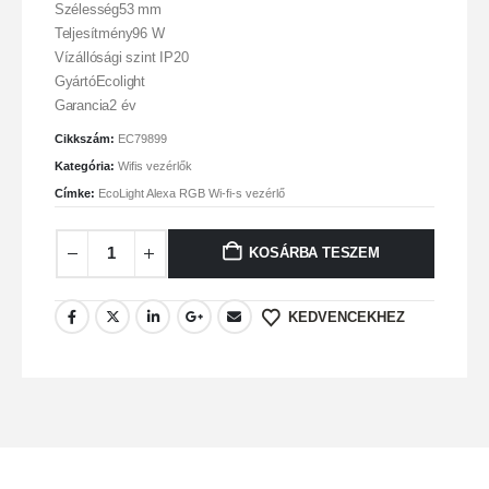
Szélesség53 mm
Teljesítmény96 W
Vízállósági szint IP20
GyártóEcolight
Garancia2 év
Cikkszám:
EC79899
Kategória:
Wifis vezérlők
Címke:
EcoLight Alexa RGB Wi-fi-s vezérlő
KOSÁRBA TESZEM
KEDVENCEKHEZ