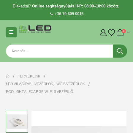
Elakadtál?
Online segítségnyújtás H-P: 08:00–18:00 között.
📞
+36 70 609 0015
0
TERMÉKEINK
LED VILÁGÍTÁS
,
VEZÉRLŐK
,
WIFIS VEZÉRLŐK
ECOLIGHT ALEXA RGB WI-FI-S VEZÉRLŐ