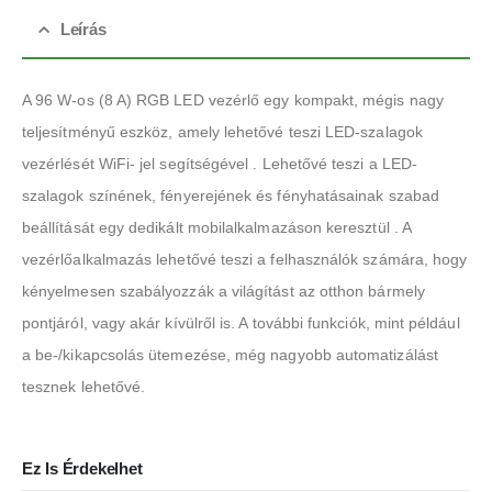
Leírás
A 96 W-os (8 A) RGB LED vezérlő egy kompakt, mégis nagy
teljesítményű eszköz, amely lehetővé teszi LED-szalagok
vezérlését WiFi- jel segítségével . Lehetővé teszi a LED-
szalagok színének, fényerejének és fényhatásainak szabad
beállítását egy dedikált mobilalkalmazáson keresztül . A
vezérlőalkalmazás lehetővé teszi a felhasználók számára, hogy
kényelmesen szabályozzák a világítást az otthon bármely
pontjáról, vagy akár kívülről is. A további funkciók, mint például
a be-/kikapcsolás ütemezése, még nagyobb automatizálást
tesznek lehetővé.
Ez Is Érdekelhet