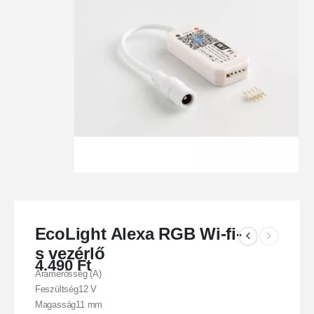
EcoLight Alexa RGB Wi-fi-
s vezérlő
4.490
Ft
Áramerősség (A)
Feszültség12 V
Magasság11 mm