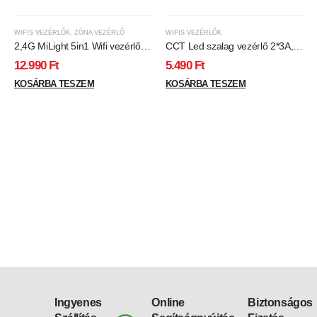
WIFIS VEZÉRLŐK
,
ZÓNA VEZÉRLŐ
WIFIS VEZÉRLŐK
2,4G MiLight 5in1 Wifi vezérlő
CCT Led szalag vezérlő 2*3A,
WL5 (3243)
72W, wifis
12.990
Ft
5.490
Ft
KOSÁRBA TESZEM
KOSÁRBA TESZEM
Ingyenes
Online
Biztonságos