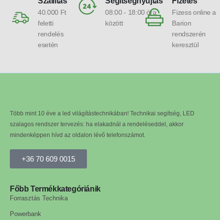
Szállítás
Segítségnyújtás
Fizetés
40.000 Ft
08:00 - 18:00 óra
Fizess online a
feletti
között
Barion
rendelés
rendszerén
esetén
keresztül
Több mint 10 éve a led világítástechnikában! Technikai segítség, LED
szalagos rendszer tervezés: ha elakadnál a rendeléseddel, akkor
mindenképpen hívd az oldalon lévő telefonszámot.
+36 70 609 0015
Főbb Termékkategóriánik
Forrasztás Technika
Powerbank