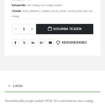
Kategóriák:
Led szalag
,
Led szalag szettek
Címkék:
2w/m
,
30led/m
,
7
,
Beltéri
,
dc12v
,
infrás vezérlő
,
ip20
,
Rgb Led
szalag
KOSÁRBA TESZEM
KEDVENCEKHEZ
Leírás
TermékkódEcoLight beltéri RGB 30 Led/méteres led szalag