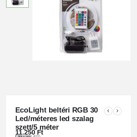
EcoLight beltéri RGB 30
Led/méteres led szalag
szett/5 méter
11.250
Ft
Cikkszám:
4055