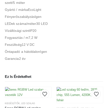
szett/5 méter
Gyártó / márkaEcoLight
FényerőszabályzásIgen
LEDek száma/méter30 LED
Vízállósági szintIP20
Fogyasztás / m7,2 W
Feszültség12 V DC
Öntapadó a hátoldalonIgen
Garancia2 év
Ez Is Érdekelhet
KIEGÉSZÍTŐK
,
LED SZALAG