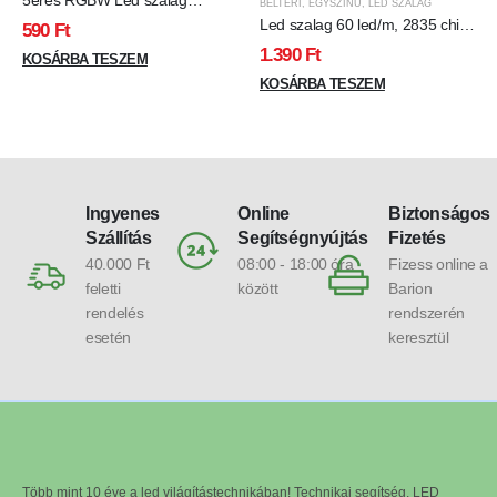
5eres RGBW Led szalag
BELTÉRI
,
EGYSZÍNŰ
,
LED SZALAG
vezeték 12V
Led szalag 60 led/m, 2835 chip,
590
Ft
555 Lumen, 4200K, nap fehér
1.390
Ft
KOSÁRBA TESZEM
KOSÁRBA TESZEM
Ingyenes
Online
Biztonságos
Szállítás
Segítségnyújtás
Fizetés
40.000 Ft
08:00 - 18:00 óra
Fizess online a
feletti
között
Barion
rendelés
rendszerén
esetén
keresztül
Több mint 10 éve a led világítástechnikában! Technikai segítség, LED