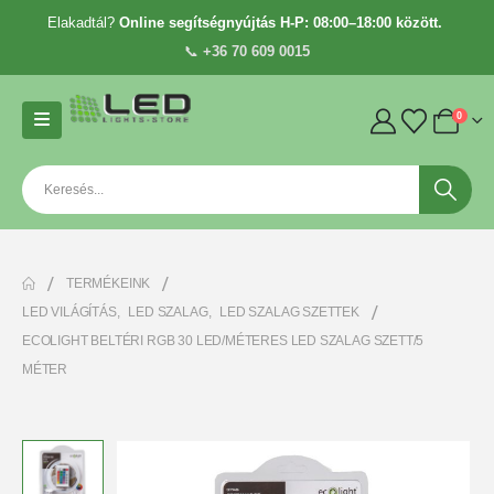
Elakadtál?
Online segítségnyújtás H-P: 08:00–18:00 között.
📞
+36 70 609 0015
0
TERMÉKEINK
LED VILÁGÍTÁS
,
LED SZALAG
,
LED SZALAG SZETTEK
ECOLIGHT BELTÉRI RGB 30 LED/MÉTERES LED SZALAG SZETT/5
MÉTER