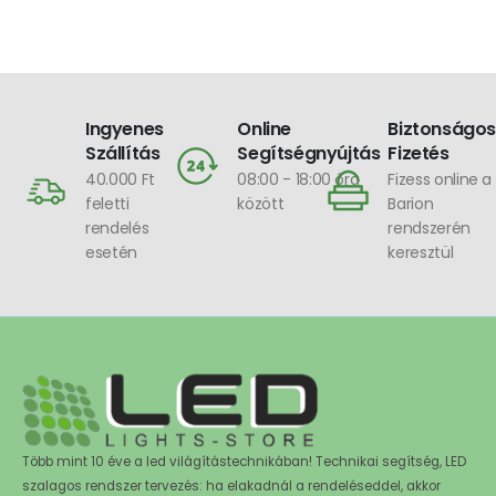
Ingyenes
Online
Biztonságos
Szállítás
Segítségnyújtás
Fizetés
40.000 Ft
08:00 - 18:00 óra
Fizess online a
feletti
között
Barion
rendelés
rendszerén
esetén
keresztül
Több mint 10 éve a led világítástechnikában! Technikai segítség, LED
szalagos rendszer tervezés: ha elakadnál a rendeléseddel, akkor