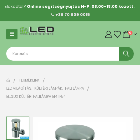
Elakadtál?
Online segítségnyújtás H-P: 08:00–18:00 között.
📞
+36 70 609 0015
0
TERMÉKEINK
LED VILÁGÍTÁS
,
KÜLTÉRI LÁMPÁK
,
FALI LÁMPA
ELDLUX KÜLTÉRI FALILÁMPA E14 IP54