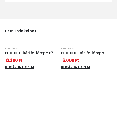
Ez Is Érdekelhet
FALI LÁMPA
FALI LÁMPA
ELDLUX Kültéri falilámpa E27
ELDLUX Kültéri falilámpa
IP54
mozgásérzékelővel E27
13.300
Ft
16.000
Ft
IP54
KOSÁRBA TESZEM
KOSÁRBA TESZEM