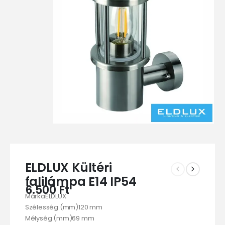
ELDLUX Kültéri
falilámpa E14 IP54
6.500
Ft
MárkaELDLUX
Szélesség (mm)120 mm
Mélység (mm)69 mm