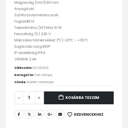
Magasság (mm)130 mm
AnyagAcél
SzínRozsdamentes acél
FoglalatE14
Teljesítmény (W) Max 10 W
Feszültség (V) 230 V
Működési hőmérséklet (℃)-20℃ – +35℃
Sugárzási szög360°
IP védettség IP54
Jótállás 2 év
Cikkszám:
HC26302
Kategória:
Fali Lámpa
Címke:
Kültéri falilámpa
KOSÁRBA TESZEM
KEDVENCEKHEZ