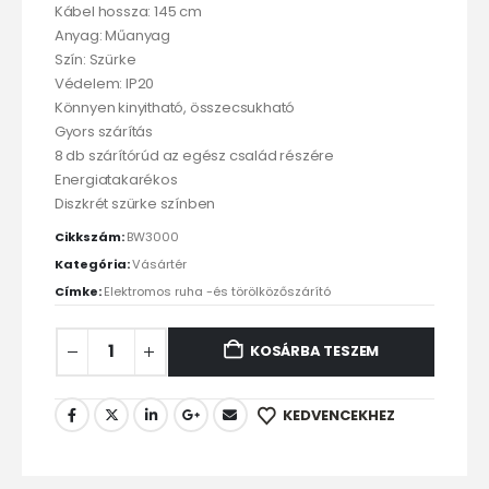
Kábel hossza: 145 cm
Anyag: Műanyag
Szín: Szürke
Védelem: IP20
Könnyen kinyitható, összecsukható
Gyors szárítás
8 db szárítórúd az egész család részére
Energiatakarékos
Diszkrét szürke színben
Cikkszám:
BW3000
Kategória:
Vásártér
Címke:
Elektromos ruha -és törölközőszárító
KOSÁRBA TESZEM
KEDVENCEKHEZ