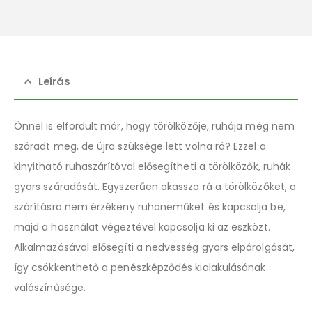
Leírás
Önnel is elfordult már, hogy törölközője, ruhája még nem
száradt meg, de újra szüksége lett volna rá? Ezzel a
kinyitható ruhaszárítóval elősegítheti a törölközők, ruhák
gyors száradását. Egyszerűen akassza rá a törölközőket, a
szárításra nem érzékeny ruhaneműket és kapcsolja be,
majd a használat végeztével kapcsolja ki az eszközt.
Alkalmazásával elősegíti a nedvesség gyors elpárolgását,
így csökkenthető a penészképződés kialakulásának
valószínűsége.