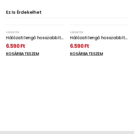
Ez Is Érdekelhet
VÁSÁRTÉR
VÁSÁRTÉR
Hálózati lengő hosszabbító
Hálózati lengő hosszabbító
10m
10m
6.590
Ft
6.590
Ft
KOSÁRBA TESZEM
KOSÁRBA TESZEM