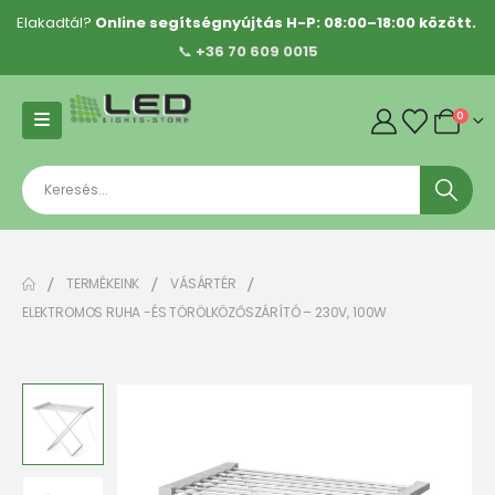
Elakadtál?
Online segítségnyújtás H-P: 08:00–18:00 között.
📞
+36 70 609 0015
0
TERMÉKEINK
VÁSÁRTÉR
ELEKTROMOS RUHA -ÉS TÖRÖLKÖZŐSZÁRÍTÓ – 230V, 100W