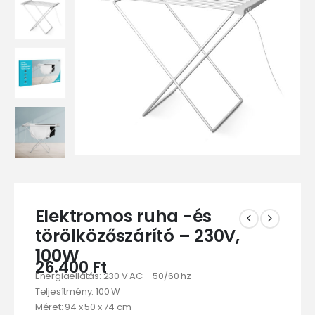
Elektromos ruha -és
törölközőszárító – 230V,
100W
26.400
Ft
Energiaellátás: 230 V AC – 50/60 hz
Teljesítmény: 100 W
Méret: 94 x 50 x 74 cm