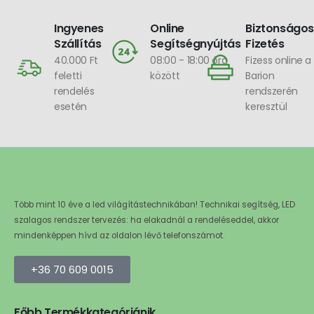
Ingyenes
Online
Biztonságos
Szállítás
Segítségnyújtás
Fizetés
40.000 Ft
08:00 - 18:00 óra
Fizess online a
feletti
között
Barion
rendelés
rendszerén
esetén
keresztül
Több mint 10 éve a led világítástechnikában! Technikai segítség, LED
szalagos rendszer tervezés: ha elakadnál a rendeléseddel, akkor
mindenképpen hívd az oldalon lévő telefonszámot.
+36 70 609 0015
Főbb Termékkategóriánik