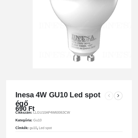
Inesa 4W GU10 Led spot
égő
690
Ft
Cikkszám:
LLGU10AP4W60063CW
Kategória:
Gu10
Címkék:
gu10
,
Led spot