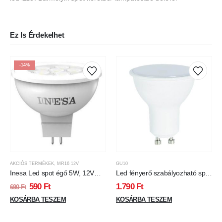
Ez Is Érdekelhet
-14%
AKCIÓS TERMÉKEK
,
MR16 12V
GU10
Inesa Led spot égő 5W, 12V
Led fényerő szabályozható spot
MR16, 380 Lumen, 4000K,
égő, GU10 7W, 470 lumen,
590
Ft
1.790
Ft
690
Ft
közép fehér.
2700K, meleg fehér, tejüveg
KOSÁRBA TESZEM
KOSÁRBA TESZEM