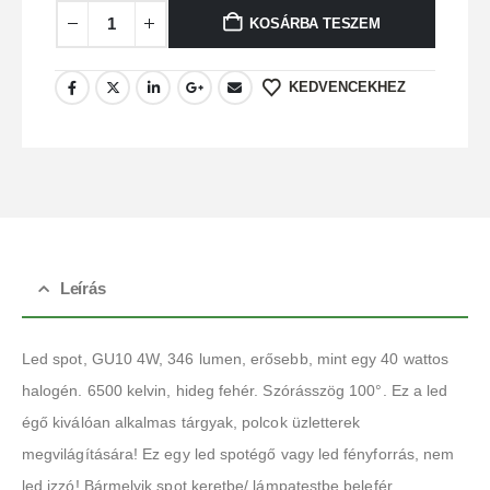
KOSÁRBA TESZEM
KEDVENCEKHEZ
Leírás
Led spot, GU10 4W, 346 lumen, erősebb, mint egy 40 wattos
halogén. 6500 kelvin, hideg fehér. Szórásszög 100°. Ez a led
égő kiválóan alkalmas tárgyak, polcok üzletterek
megvilágítására! Ez egy led spotégő vagy led fényforrás, nem
led izzó! Bármelyik spot keretbe/ lámpatestbe belefér