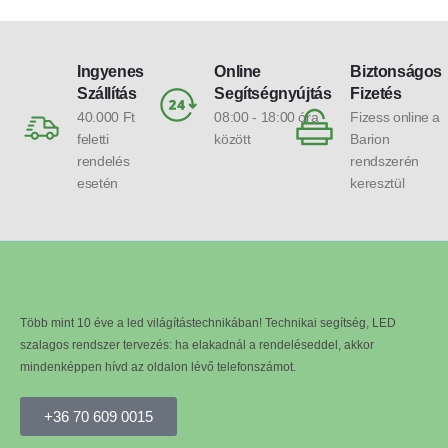
Ingyenes
Online
Biztonságos
Szállítás
Segítségnyújtás
Fizetés
40.000 Ft
08:00 - 18:00 óra
Fizess online a
feletti
között
Barion
rendelés
rendszerén
esetén
keresztül
Több mint 10 éve a led világítástechnikában! Technikai segítség, LED
szalagos rendszer tervezés: ha elakadnál a rendeléseddel, akkor
mindenképpen hívd az oldalon lévő telefonszámot.
+36 70 609 0015