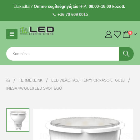
Elakadtál?
Online segítségnyújtás H-P: 08:00–18:00 között.
📞
+36 70 609 0015
0
TERMÉKEINK
LED VILÁGÍTÁS
,
FÉNYFORRÁSOK
,
GU10
INESA 4W GU10 LED SPOT ÉGŐ