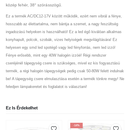
közép fehér, 38° szórásszögű.
Ez a termék AC/DC12-17V között működik, ezért nem vibrál a fénye,
hosszabb az élettartalma, nem bántja a szemet, a nagy feszültség
ingadozású helyeken is használható! Ez a led égő kiválóan alkalmas
konyhapult, polcok, szobák, vizes helyiségek megvilágítására! Ez
helyesen egy smd led spotégő vagy led fényforrás, nem led izzó!
Fénye erősebb, mint egy 40W halogén izzóé! Régi rendszer
cseréjénél tápegység csere is szükséges, mivel ez kis fogyasztású
termék, a régi halogén tápegységek pedig csak 50-80W felett indulnak
be! A tápegység csere elmulasztása esetén a termék tönkre megy! Ne
feledjen lámpakeretet és foglalatot is választani!
Ez Is Érdekelhet
-14%