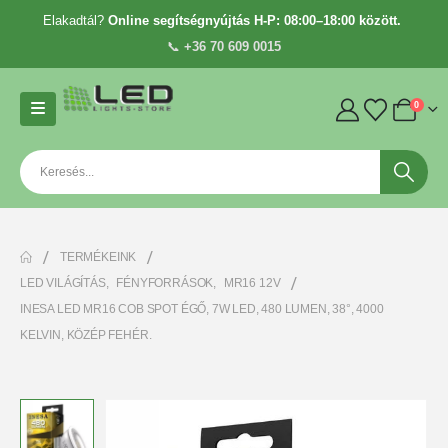
Elakadtál?
Online segítségnyújtás H-P: 08:00–18:00 között.
📞
+36 70 609 0015
0
TERMÉKEINK
LED VILÁGÍTÁS
,
FÉNYFORRÁSOK
,
MR16 12V
INESA LED MR16 COB SPOT ÉGŐ, 7W LED, 480 LUMEN, 38°, 4000
KELVIN, KÖZÉP FEHÉR.