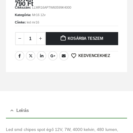
790
Ft
Cikkszám:
LLMR16AP7W60599K4000
Kategória:
Mr16 12v
Címke:
led mr16
KOSÁRBA TESZEM
KEDVENCEKHEZ
Leírás
Led smd chipes spot égő 12V, 7W, 4000 kelvin, 480 lumen,