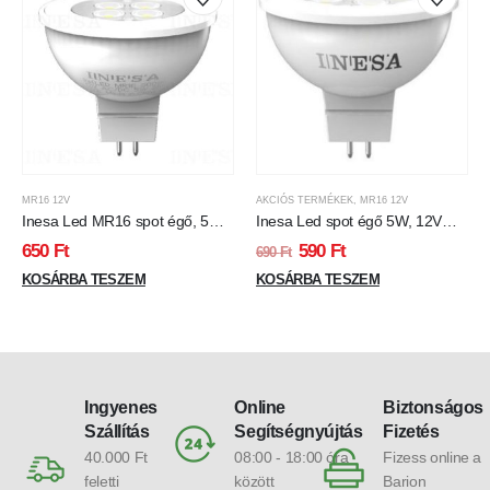
MR16 12V
AKCIÓS TERMÉKEK
,
MR16 12V
Inesa Led MR16 spot égő, 5W
Inesa Led spot égő 5W, 12V
led, 300 Lumen, 38°, 6500K,
MR16, 380 Lumen, 4000K,
650
Ft
590
Ft
690
Ft
hideg fehér.
közép fehér.
KOSÁRBA TESZEM
KOSÁRBA TESZEM
Ingyenes
Online
Biztonságos
Szállítás
Segítségnyújtás
Fizetés
40.000 Ft
08:00 - 18:00 óra
Fizess online a
feletti
között
Barion