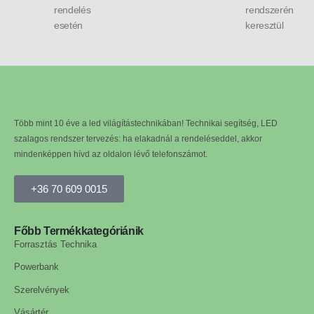
rendelés
rendszerén
esetén
keresztül
Több mint 10 éve a led világítástechnikában! Technikai segítség, LED
szalagos rendszer tervezés: ha elakadnál a rendeléseddel, akkor
mindenképpen hívd az oldalon lévő telefonszámot.
+36 70 609 0015
Főbb Termékkategóriánik
Forrasztás Technika
Powerbank
Szerelvények
Vásártér