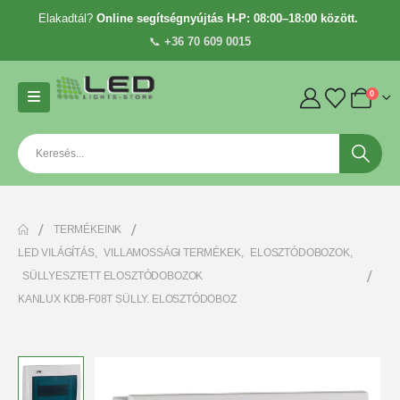
Elakadtál?
Online segítségnyújtás H-P: 08:00–18:00 között.
📞
+36 70 609 0015
0
TERMÉKEINK
LED VILÁGÍTÁS
,
VILLAMOSSÁGI TERMÉKEK
,
ELOSZTÓDOBOZOK
,
SÜLLYESZTETT ELOSZTÓDOBOZOK
KANLUX KDB-F08T SÜLLY. ELOSZTÓDOBOZ