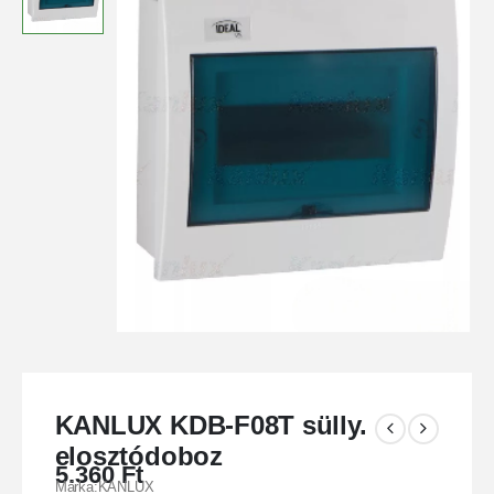
KANLUX KDB-F08T sülly.
elosztódoboz
5.360
Ft
Márka:KANLUX