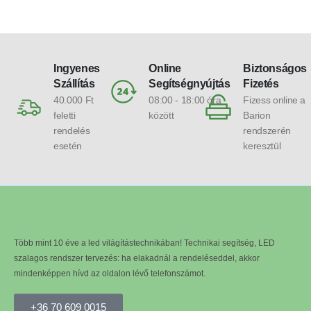
Ingyenes
Online
Biztonságos
Szállítás
Segítségnyújtás
Fizetés
40.000 Ft
08:00 - 18:00 óra
Fizess online a
feletti
között
Barion
rendelés
rendszerén
esetén
keresztül
Több mint 10 éve a led világítástechnikában! Technikai segítség, LED
szalagos rendszer tervezés: ha elakadnál a rendeléseddel, akkor
mindenképpen hívd az oldalon lévő telefonszámot.
+36 70 609 0015