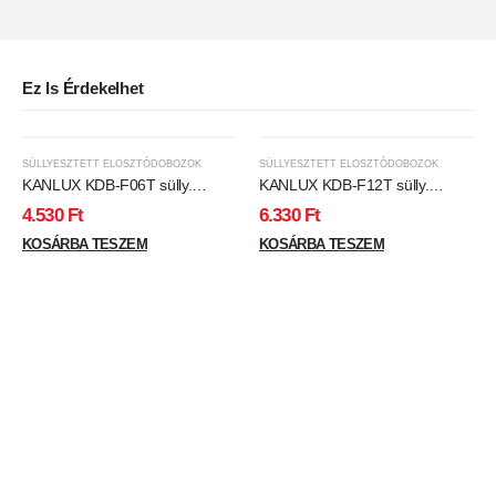
Ez Is Érdekelhet
SÜLLYESZTETT ELOSZTÓDOBOZOK
SÜLLYESZTETT ELOSZTÓDOBOZOK
KANLUX KDB-F06T sülly.
KANLUX KDB-F12T sülly.
elosztódoboz
elosztódoboz
4.530
Ft
6.330
Ft
KOSÁRBA TESZEM
KOSÁRBA TESZEM