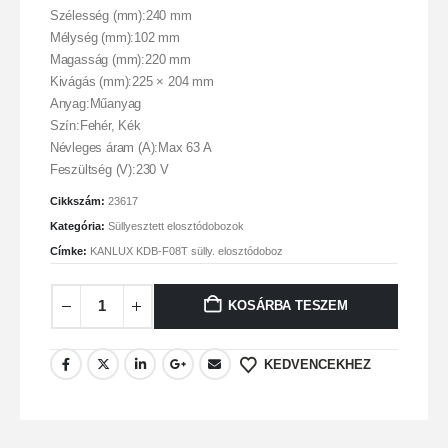
Szélesség (mm):240 mm
Mélység (mm):102 mm
Magasság (mm):220 mm
Kivágás (mm):225 × 204 mm
Anyag:Műanyag
Szín:Fehér, Kék
Névleges áram (A):Max 63 A
Feszültség (V):230 V
Cikkszám:
23617
Kategória:
Süllyesztett elosztódobozok
Címke:
KANLUX KDB-F08T sülly. elosztódoboz
KOSÁRBA TESZEM
KEDVENCEKHEZ