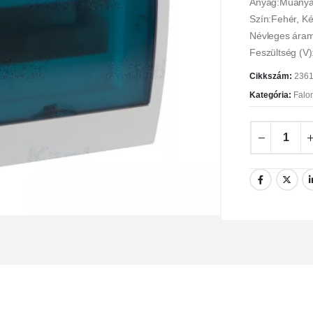
Anyag:Műany
Szín:Fehér, K
Névleges áram
Feszültség (V)
Cikkszám:
236
Kategória:
Falo