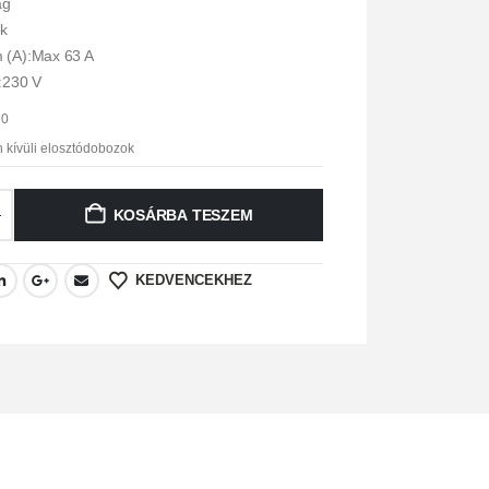
ag
ék
 (A):Max 63 A
:230 V
10
n kívüli elosztódobozok
KOSÁRBA TESZEM
KEDVENCEKHEZ