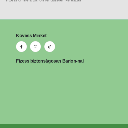
Fizess online a Barion rendszerén keresztül
Kövess Minket
Fizess biztonságosan Barion-nal