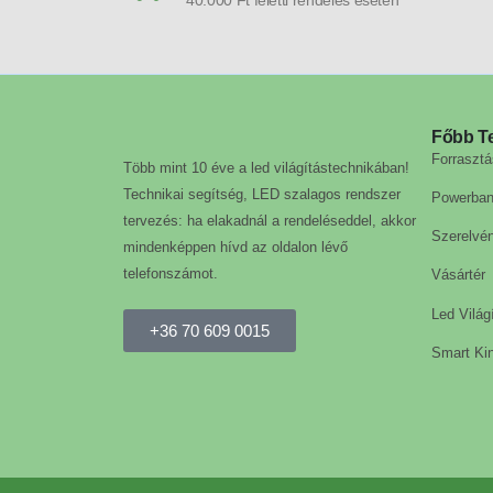
40.000 Ft feletti rendelés esetén
Főbb T
Forrasztá
Több mint 10 éve a led világítástechnikában!
Technikai segítség, LED szalagos rendszer
Powerba
tervezés: ha elakadnál a rendeléseddel, akkor
Szerelvé
mindenképpen hívd az oldalon lévő
telefonszámot.
Vásártér
Led Világ
+36 70 609 0015
Smart Kin