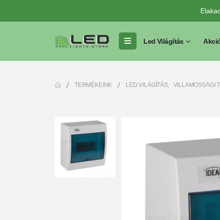
Elaka
Led Világítás
Akci
TERMÉKEINK
LED VILÁGÍTÁS
,
VILLAMOSSÁGI 