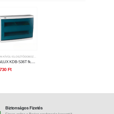
FALON KÍVÜLI ELOSZTÓDOBOZOK
LUX KDB-S36T fk.
sztódoboz
.730
Ft
Biztonságos Fizetés