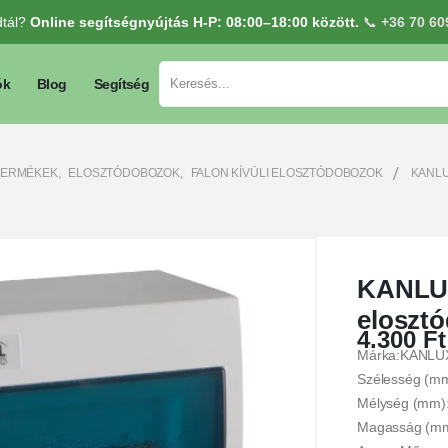
dtál?
Online segítségnyújtás H-P: 08:00–18:00 között.
📞
+36 70 60
ók
Blog
Segítség
TERMÉKEK
,
ELOSZTÓDOBOZOK
,
FALON KÍVÜLI ELOSZTÓDOBOZOK
KANLU
KANLUX
eloszt
4.300
Ft
Márka:KANLU
Szélesség (m
Mélység (mm)
Magasság (m