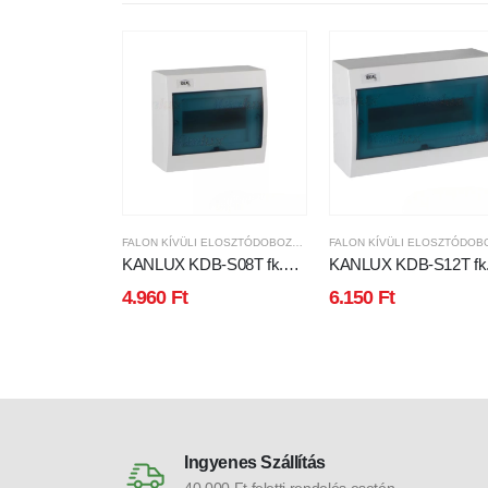
FALON KÍVÜLI ELOSZTÓDOBOZOK
KANLUX KDB-S08T fk.
KANLUX KDB-S12T fk
elosztódoboz
elosztódoboz
4.960
Ft
6.150
Ft
Ingyenes Szállítás