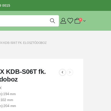
9 0015
0
X KDB-S06T FK. ELOSZTÓDOBOZ
 KDB-S06T fk.
ódoboz
X
m):194 mm
:102 mm
m):204 mm