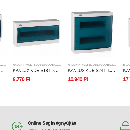
FALON KÍVÜLI ELOSZTÓDOBOZOK
FALON KÍVÜLI ELOSZTÓDOBOZOK
FALON KÍVÜLI ELOSZTÓDOBOZOK
.
KANLUX KDB-S18T fk.
KANLUX KDB-S24T fk.
KAN
elosztódoboz
elosztódoboz
elo
8.770
Ft
10.940
Ft
17
Online Segítségnyújtás