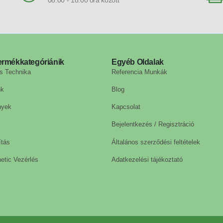
08:00 - 18:00 óra között
ermékkategóriánik
Egyéb Oldalak
s Technika
Referencia Munkák
nk
Blog
nyek
Kapcsolat
Bejelentkezés / Regisztráció
ítás
Általános szerződési feltételek
etic Vezérlés
Adatkezelési tájékoztató