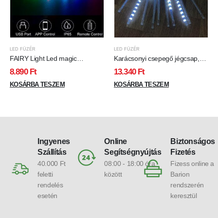
LED FÜZÉR
LED FÜZÉR
FAIRY Light Led magic
Karácsonyi csepegő jégcsap,
fényfüzér 100 Led, Bluetooth+
időzítős, soronként külön
8.890
Ft
13.340
Ft
távirányító, RGB, USB
csepeg! 10x30 cm, kül- és
csatlakozós, IP65, kültérre is!
KOSÁRBA TESZEM
beltéri, hideg fehér Leddel. Life
KOSÁRBA TESZEM
Light Led
Ingyenes
Online
Biztonságos
Szállítás
Segítségnyújtás
Fizetés
40.000 Ft
08:00 - 18:00 óra
Fizess online a
feletti
között
Barion
rendelés
rendszerén
esetén
keresztül