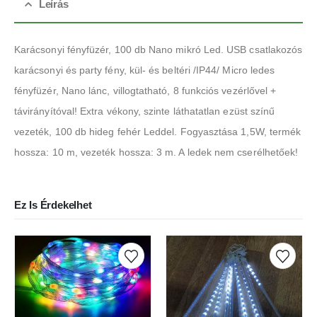
Leírás
Karácsonyi fényfüzér, 100 db Nano mikró Led. USB csatlakozós
karácsonyi és party fény, kül- és beltéri /IP44/ Micro ledes
fényfüzér, Nano lánc, villogtatható, 8 funkciós vezérlővel +
távirányítóval! Extra vékony, szinte láthatatlan ezüst színű
vezeték, 100 db hideg fehér Leddel. Fogyasztása 1,5W, termék
hossza: 10 m, vezeték hossza: 3 m. A ledek nem cserélhetőek!
Ez Is Érdekelhet