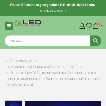
Elakadtál?
Online segítségnyújtás H-P: 08:00–18:00 között.
📞
+36 70 609 0015
0
TERMÉKEINK
LED VILÁGÍTÁS
,
KARÁCSONYI VILÁGÍTÁS
,
LED FÜZÉR
KARÁCSONYI FÉNYFÜZÉR, 100 DB NANO MIKRÓ LED, HIDEG FEHÉR
LEDDEL, 8 FUNKCIÓS VEZÉRLŐVEL! 5V, USB CSATLAKOZÓS! LIFE LIGHT
LED 2 ÉV GARANCIA!