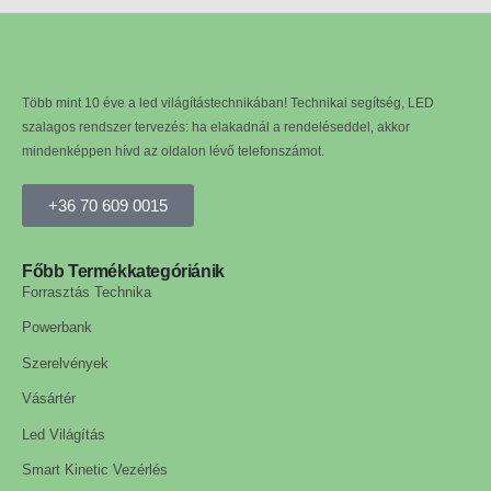
Több mint 10 éve a led világítástechnikában! Technikai segítség, LED
szalagos rendszer tervezés: ha elakadnál a rendeléseddel, akkor
mindenképpen hívd az oldalon lévő telefonszámot.
+36 70 609 0015
Főbb Termékkategóriánik
Forrasztás Technika
Powerbank
Szerelvények
Vásártér
Led Világítás
Smart Kinetic Vezérlés