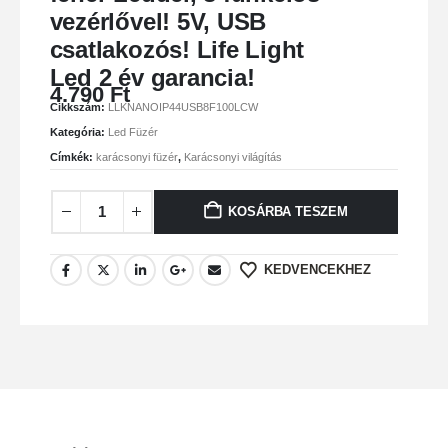
vezérlővel! 5V, USB
csatlakozós! Life Light
Led 2 év garancia!
4.790
Ft
Cikkszám:
LLKNANOIP44USB8F100LCW
Kategória:
Led Füzér
Címkék:
karácsonyi füzér
,
Karácsonyi világítás
KOSÁRBA TESZEM
KEDVENCEKHEZ