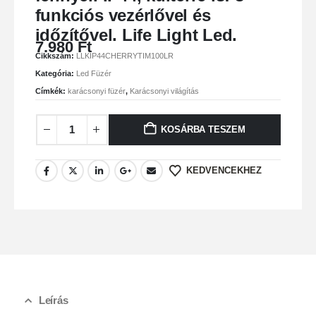
funkciós vezérlővel és
időzítővel. Life Light Led.
7.980
Ft
Cikkszám:
LLKIP44CHERRYTIM100LR
Kategória:
Led Füzér
Címkék:
karácsonyi füzér
,
Karácsonyi világítás
KOSÁRBA TESZEM
KEDVENCEKHEZ
Leírás