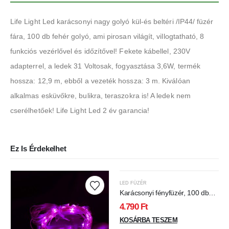
Life Light Led karácsonyi nagy golyó kül-és beltéri /IP44/ füzér
fára, 100 db fehér golyó, ami pirosan világít, villogtatható, 8
funkciós vezérlővel és időzítővel! Fekete kábellel, 230V
adapterrel, a ledek 31 Voltosak, fogyasztása 3,6W, termék
hossza: 12,9 m, ebből a vezeték hossza: 3 m. Kiválóan
alkalmas esküvőkre, bulikra, teraszokra is! A ledek nem
cserélhetőek! Life Light Led 2 év garancia!
Ez Is Érdekelhet
LED FÜZÉR
Karácsonyi fényfüzér, 100 db
Nano mikró Led, extra meleg
4.790
Ft
/2500 kelvin!/ fehér Leddel, 8
funkciós vezérlővel! 5V, USB
KOSÁRBA TESZEM