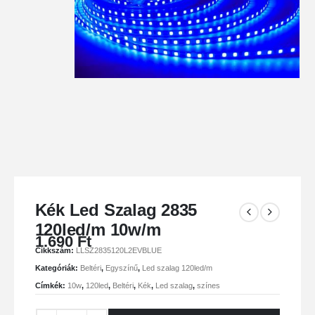
Kék Led Szalag 2835
120led/m 10w/m
1.690
Ft
Cikkszám:
LLSZ2835120L2EVBLUE
Kategóriák:
Beltéri
,
Egyszínű
,
Led szalag 120led/m
Címkék:
10w
,
120led
,
Beltéri
,
Kék
,
Led szalag
,
színes