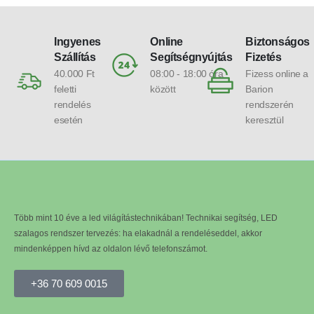
Ingyenes
Online
Biztonságos
Szállítás
Segítségnyújtás
Fizetés
40.000 Ft
08:00 - 18:00 óra
Fizess online a
feletti
között
Barion
rendelés
rendszerén
esetén
keresztül
Több mint 10 éve a led világítástechnikában! Technikai segítség, LED
szalagos rendszer tervezés: ha elakadnál a rendeléseddel, akkor
mindenképpen hívd az oldalon lévő telefonszámot.
+36 70 609 0015