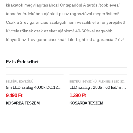
kirakatok megvilágításához! Öntapadós! A tartós /több éves/
tapadás érdekében ajánlott plusz ragasztóval megerősíteni!
Csak a 2 év garanciás szalagok nem veszítik el a fényerejüket!
Kivitelezőknek csak ezeket ajánlom! 40-60%-al nagyobb
fényerő az 1 év garanciásoknál! Life Light led a garancia 2 év!
Ez Is Érdekelhet
BELTÉRI
,
EGYSZÍNŰ
BELTÉRI
,
EGYSZÍNŰ
,
FLEXIBILIS LED SZALAG
5m LED szalag 4000k DC:12V
LED szalag , 2835 , 60 led/m , 6
2835-240D-10MM Max 18w/M
Watt/m , természetes fehér -
9.490
Ft
1.390
Ft
2160lm/M IP20
Flexibilis
KOSÁRBA TESZEM
KOSÁRBA TESZEM