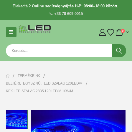
Elakadtál?
Online segítségnyújtás H-P: 08:00–18:00 között.
📞
+36 70 609 0015
0
TERMÉKEINK
BELTÉRI
,
EGYSZÍNŰ
,
LED SZALAG 120LED/M
KÉK LED SZALAG 2835 120LED/M 10W/M