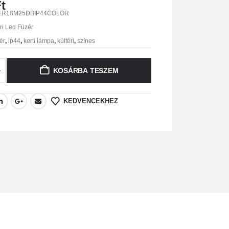
t
ER18M25DBIP44COLOR
ri Led Füzér
ér
,
ip44
,
kerti lámpa
,
kültéri
,
színes
KOSÁRBA TESZEM
KEDVENCEKHEZ