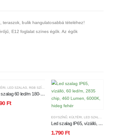
k, teraszok, bulik hangulatosabbá tételéhez!
őjű, E12 foglalat színes égők. Az égők
ÉRI
,
LED SZALAG
,
RGB SZÍNES
 szalag 60 led/m 180-
 Lumen RGB 5050 chip
490
Ft
5 Vízálló
LÁMPATEST
,
LED UF
Led ufó lámpa
EGYSZÍNŰ
,
KÜLTÉRI
,
LED SZALAG
lumen, 4200 ke
Led szalag IP65, vízálló, 60
4.990
Ft
fehér, IP54 Víz
led/m, 2835 chip, 460
1.790
Ft
Lumen, 6000K, hideg fehér