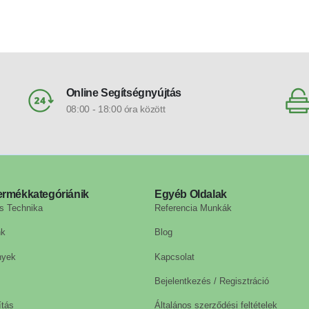
Online Segítségnyújtás
08:00 - 18:00 óra között
ermékkategóriánik
Egyéb Oldalak
s Technika
Referencia Munkák
nk
Blog
nyek
Kapcsolat
Bejelentkezés / Regisztráció
ítás
Általános szerződési feltételek