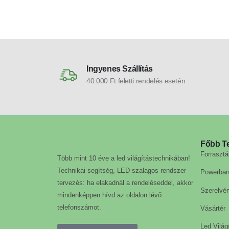
szín
Ingyenes Szállítás
40.000 Ft feletti rendelés esetén
Főbb T
Forrasztá
Több mint 10 éve a led világítástechnikában!
Technikai segítség, LED szalagos rendszer
Powerba
tervezés: ha elakadnál a rendeléseddel, akkor
Szerelvé
mindenképpen hívd az oldalon lévő
telefonszámot.
Vásártér
Led Világ