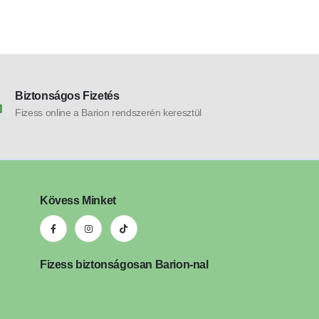
Biztonságos Fizetés
Fizess online a Barion rendszerén keresztül
Kövess Minket
Fizess biztonságosan Barion-nal