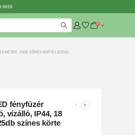
9 0015
0
, 18 MÉTER, 25DB SZÍNES KÖRTE LEDDEL
ED fényfüzér
, vízálló, IP44, 18
25db színes körte