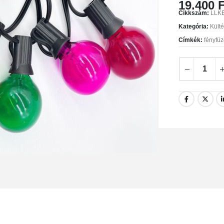
19.400
F
Cikkszám:
LLK
Kategória:
Külté
Címkék:
fényfüz