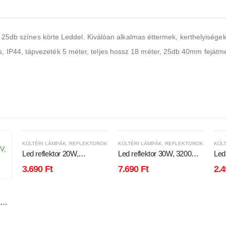
r, 25db színes körte Leddel. Kiválóan alkalmas éttermek, kerthelyisége
IP44, tápvezeték 5 méter, teljes hossz 18 méter, 25db 40mm fejátmér
KÜLTÉRI LÁMPÁK
,
REFLEKTOROK
KÜLTÉRI LÁMPÁK
,
REFLEKTOROK
KÜLT
Led reflektor 20W,
Led reflektor 30W, 3200
Led
keskeny, fehér házban,
lumen,
650
3.690
Ft
7.690
Ft
2.
hideg fehér.
mozgásérzékelővel, IP65,
IP6
vízálló. 3000 kelvin, meleg
fehér
,
mm,