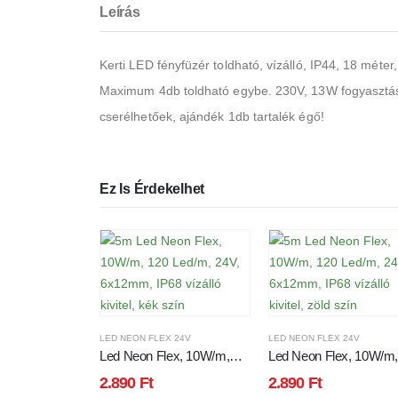
Leírás
Kerti LED fényfüzér toldható, vízálló, IP44, 18 méte
Maximum 4db toldható egybe. 230V, 13W fogyasztás, 
cserélhetőek, ajándék 1db tartalék égő!
Ez Is Érdekelhet
LED NEON FLEX 24V
LED NEON FLEX 24V
Led Neon Flex, 10W/m,
Led Neon Flex, 10W/m
120 Led/m, 24V, 6x12mm,
120 Led/m, 24V, 6x12
2.890
Ft
2.890
Ft
IP68 vízálló kivitel, kék szín
IP68 vízálló kivitel, zöld