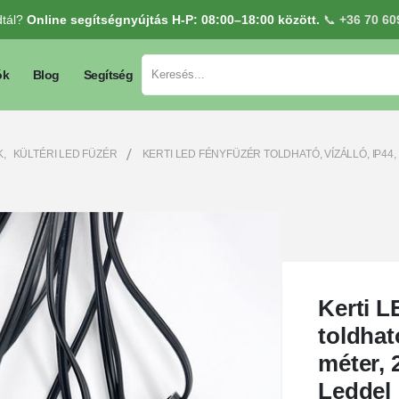
dtál?
Online segítségnyújtás H-P: 08:00–18:00 között.
📞
+36 70 60
ók
Blog
Segítség
K
,
KÜLTÉRI LED FÜZÉR
KERTI LED FÉNYFÜZÉR TOLDHATÓ, VÍZÁLLÓ, IP44
Kerti L
toldható
méter, 
Leddel