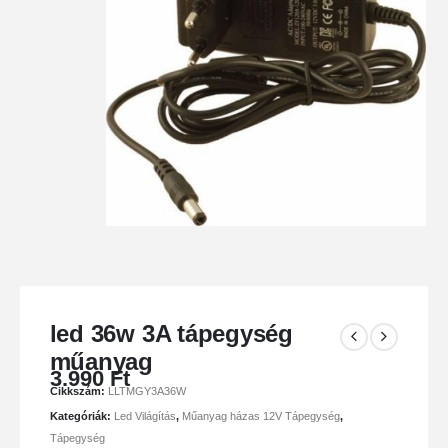
led 36w 3A tápegység
műanyag
3.990
Ft
Cikkszám:
LLTMGY3A36W
Kategóriák:
Led Világítás
,
Műanyag házas 12V Tápegység
,
Tápegység