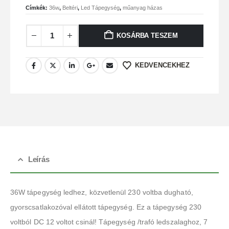
Címkék:
36w
,
Beltéri
,
Led Tápegység
,
műanyag házas
KOSÁRBA TESZEM
KEDVENCEKHEZ
Leírás
36W tápegység ledhez, közvetlenül 230 voltba dugható,
gyorscsatlakozóval ellátott tápegység. Ez a tápegység 230
voltból DC 12 voltot csinál! Tápegység /trafó ledszalaghoz, 7