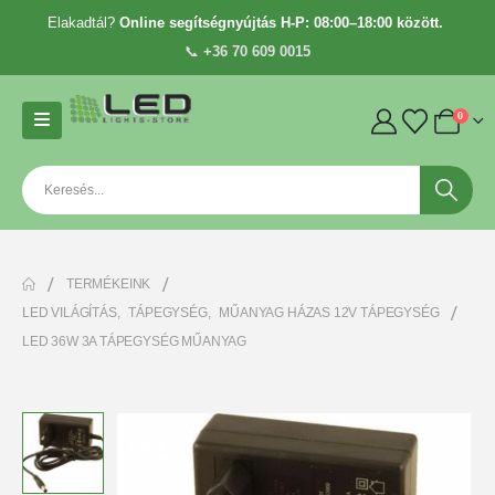
Elakadtál?
Online segítségnyújtás H-P: 08:00–18:00 között.
📞
+36 70 609 0015
0
TERMÉKEINK
LED VILÁGÍTÁS
,
TÁPEGYSÉG
,
MŰANYAG HÁZAS 12V TÁPEGYSÉG
LED 36W 3A TÁPEGYSÉG MŰANYAG