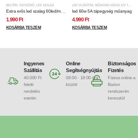
BELTÉRI
,
EGYSZÍNŰ
,
LED SZALAG
LED VILÁGÍTÁS
,
MŰANYAG HÁZAS 12V TÁPEGYSÉG
Extra erős led szalag 60led/m
led 60w 5A tápegység műanyag
13w 5050chip 1050 lumen
1.990
Ft
4.990
Ft
hideg fehér
KOSÁRBA TESZEM
KOSÁRBA TESZEM
Ingyenes
Online
Biztonságos
Szállítás
Segítségnyújtás
Fizetés
40.000 Ft
08:00 - 18:00 óra
Fizess online a
feletti
között
Barion
rendelés
rendszerén
esetén
keresztül