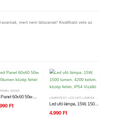
zavaróak, mert nem látszanak! Kiváltható vele az
PANEL 60X60
FÉNYCSŐ
,
T5 LE
 Panel 60x60 50w
T5 ledfénycs
LÁMPATEST
,
LED UFÓ LÁMPÁK VÍZÁLLÓ
0lumen közép fehér
középfehér op
Led ufó lámpa, 15W, 1500
.990
Ft
3.990
Ft
lumen, 4200 kelvin, közép
4.990
Ft
fehér, IP54 Vízálló