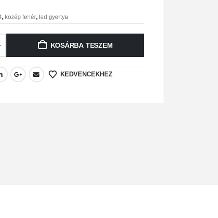
4
,
közép fehér
,
led gyertya
KOSÁRBA TESZEM
KEDVENCEKHEZ