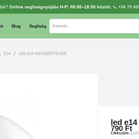
dtál?
Online segítségnyújtás H-P: 08:00–18:00 között.
📞
+36 70 60
ók
Blog
Segítség
K
,
E14
LED E14 5W KÖZÉP FEHÉR
led e14
790
Ft
Cikkszám:
LLG