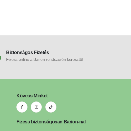
Biztonságos Fizetés
Fizess online a Barion rendszerén keresztül
Kövess Minket
Fizess biztonságosan Barion-nal