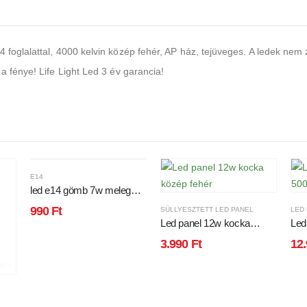
 foglalattal, 4000 kelvin közép fehér, AP ház, tejüveges. A ledek nem 
a fénye! Life Light Led 3 év garancia!
E14
led e14 gömb 7w meleg
fehér
990
Ft
SÜLLYESZTETT LED PANEL
LED 
Led panel 12w kocka
Led
közép fehér
500
3.990
Ft
12