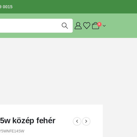
9 0015
0
 5w közép fehér
Y5WNFE14SW