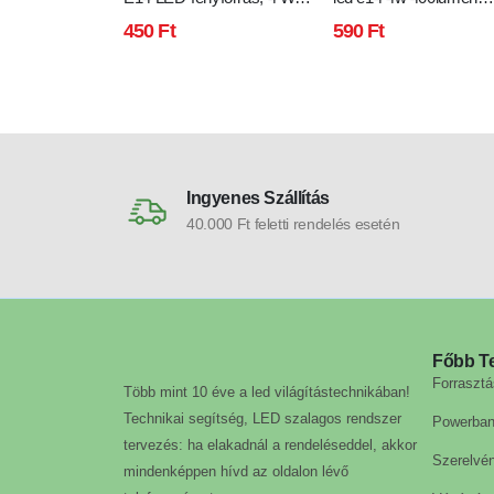
hideg fehér
meleg fehér
450
Ft
590
Ft
Ingyenes Szállítás
40.000 Ft feletti rendelés esetén
Főbb T
Forrasztá
Több mint 10 éve a led világítástechnikában!
Technikai segítség, LED szalagos rendszer
Powerba
tervezés: ha elakadnál a rendeléseddel, akkor
Szerelvé
mindenképpen hívd az oldalon lévő