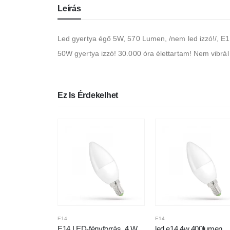
Leírás
Led gyertya égő 5W, 570 Lumen, /nem led izzó!/, E14
50W gyertya izzó! 30.000 óra élettartam! Nem vibrál 
Ez Is Érdekelhet
E14
E14
E14 LED-fényforrás, 4 W,
led e14 4w 400lumen