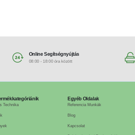
Online Segítségnyújtás
08:00 - 18:00 óra között
ermékkategóriánik
Egyéb Oldalak
s Technika
Referencia Munkák
nk
Blog
nyek
Kapcsolat