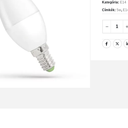
Kategória:
E14
Címkék:
5w
,
E1