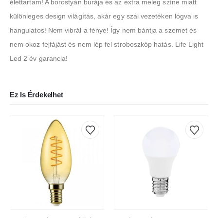
élettartam! A borostyán burája és az extra meleg színe miatt
különleges design világítás, akár egy szál vezetéken lógva is
hangulatos! Nem vibrál a fénye! Így nem bántja a szemet és
nem okoz fejfájást és nem lép fel stroboszkóp hatás. Life Light
Led 2 év garancia!
Ez Is Érdekelhet