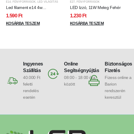
E14
,
FÉNYFORRÁSOK
,
LED VILÁGÍTÁS
E27
,
FÉNYFORRÁSOK
Led filament e14 4w
LED Izzó, 11W Meleg Fehér
Borostyánsárga
1.590
Ft
1.230
Ft
KOSÁRBA TESZEM
KOSÁRBA TESZEM
Ingyenes
Online
Biztonságos
Szállítás
Segítségnyújtás
Fizetés
40.000 Ft
08:00 - 18:00 óra
Fizess online a
feletti
között
Barion
rendelés
rendszerén
esetén
keresztül