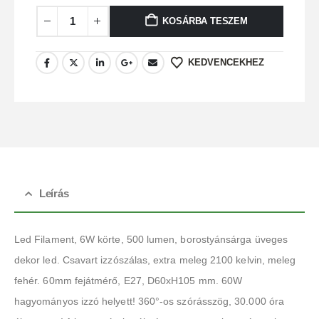
KOSÁRBA TESZEM
KEDVENCEKHEZ
Leírás
Led Filament, 6W körte, 500 lumen, borostyánsárga üveges
dekor led. Csavart izzószálas, extra meleg 2100 kelvin, meleg
fehér. 60mm fejátmérő, E27, D60xH105 mm. 60W
hagyományos izzó helyett! 360°-os szórásszög, 30.000 óra