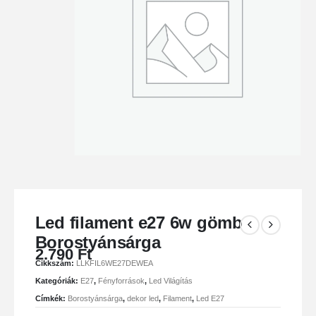
Led filament e27 6w gömb
Borostyánsárga
2.790
Ft
Cikkszám:
LLKFIL6WE27DEWEA
Kategóriák:
E27
,
Fényforrások
,
Led Világítás
Címkék:
Borostyánsárga
,
dekor led
,
Filament
,
Led E27