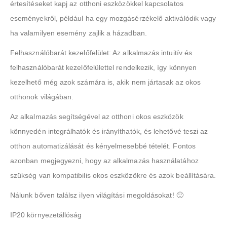
értesítéseket kapj az otthoni eszközökkel kapcsolatos
eseményekről, például ha egy mozgásérzékelő aktiválódik vagy
ha valamilyen esemény zajlik a házadban.
Felhasználóbarát kezelőfelület: Az alkalmazás intuitív és
felhasználóbarát kezelőfelülettel rendelkezik, így könnyen
kezelhető még azok számára is, akik nem jártasak az okos
otthonok világában.
Az alkalmazás segítségével az otthoni okos eszközök
könnyedén integrálhatók és irányíthatók, és lehetővé teszi az
otthon automatizálását és kényelmesebbé tételét. Fontos
azonban megjegyezni, hogy az alkalmazás használatához
szükség van kompatibilis okos eszközökre és azok beállítására.
Nálunk bőven találsz ilyen világítási megoldásokat! 🙂
IP20 környezetállóság