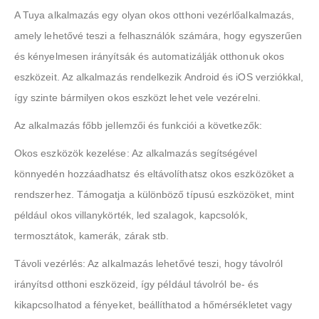
A Tuya alkalmazás egy olyan okos otthoni vezérlőalkalmazás,
amely lehetővé teszi a felhasználók számára, hogy egyszerűen
és kényelmesen irányítsák és automatizálják otthonuk okos
eszközeit. Az alkalmazás rendelkezik Android és iOS verziókkal,
így szinte bármilyen okos eszközt lehet vele vezérelni.
Az alkalmazás főbb jellemzői és funkciói a következők:
Okos eszközök kezelése: Az alkalmazás segítségével
könnyedén hozzáadhatsz és eltávolíthatsz okos eszközöket a
rendszerhez. Támogatja a különböző típusú eszközöket, mint
például okos villanykörték, led szalagok, kapcsolók,
termosztátok, kamerák, zárak stb.
Távoli vezérlés: Az alkalmazás lehetővé teszi, hogy távolról
irányítsd otthoni eszközeid, így például távolról be- és
kikapcsolhatod a fényeket, beállíthatod a hőmérsékletet vagy