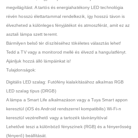
megvilágítást. A tartós és energiahatékony LED technológia
révén hosszú élettartammal rendelkezik, így hosszú távon is
élvezheted a különleges fényjátékot és atmoszférát, amit ez az
asztali lámpa szett teremt.
Bármilyen belső tér díszítéséhez tökéletes választás lehet!
Tedd a TV vagy a monitorod mellé és élvezd a hangulatfényt.
Ajánljuk hozzá álló lámpáinkat is!
Tulajdonságok:
Digitális LED szalag: Futófény kialakításához alkalmas RGB
LED szalag típus (DRGB)
A lámpa a Smart Life alkalmazáson vagy a Tuya Smart appon
keresztül (iOS és Android rendszerrel kompatibilis) Wi-Fi-n
keresztül vezérelhető vagy a tartozék távirányítóval
Lehetővé teszi a különböző fényszínek (RGB) és a fényerősség
(fényerő) beállítását.