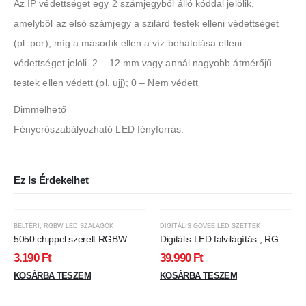
Az IP védettséget egy 2 számjegyből álló kóddal jelölik,
amelyből az első számjegy a szilárd testek elleni védettséget
(pl. por), míg a második ellen a víz behatolása elleni
védettséget jelöli. 2 – 12 mm vagy annál nagyobb átmérőjű
testek ellen védett (pl. ujj); 0 – Nem védett
Dimmelhető
Fényerőszabályozható LED fényforrás.
Ez Is Érdekelhet
BELTÉRI
,
RGBW LED SZALAGOK
DIGITÁLIS GOVEE LED SZETTEK
5050 chippel szerelt RGBW
Digitális LED falvilágítás , RGB +
színváltós + meleg fehér
IC (digitális) , 4 egyenes + 1
3.190
Ft
39.990
Ft
sarokelem , Wi-Fi & Bluetooth ,
KOSÁRBA TESZEM
GOVEE
KOSÁRBA TESZEM