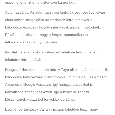
éppen ellenőrizheti a biztonsági kamerákat.
Automatizálás: Az automatizálási funkciók segítségével olyan
okos otthoni megoldásokat hozhatsz létre, amelyek a
különböző eszközök közötti interakciók alapján működnek.
Például beállíthatod, hogy a fények automatikusan
felkapcsoljanak napnyugta után.
Időzített feladatok: Az alkalmazás lehetővé teszi időzített
feladatok létrehozását.
Hangvezérlés és kompatibilitás: A Tuya alkalmazás kompatibilis
különböző hangvezérlő platformokkal, mint például az Amazon
Alexa és a Google Assistant, így hangparancsokkal is
irányíthatja otthoni eszközeit. Így a kedvenc zenéid
köszöntenek vissza led fényekkel pulzálva.
Eseményértesítések: Az alkalmazás lehetővé teszi, hogy