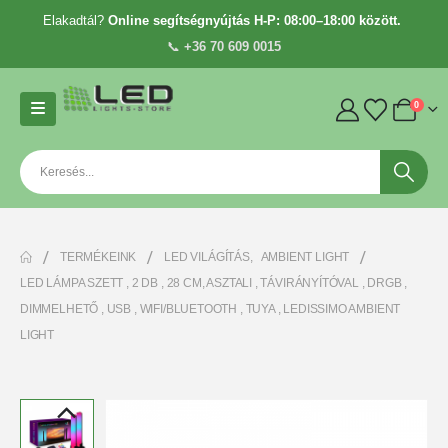
Elakadtál?
Online segítségnyújtás H-P: 08:00–18:00 között.
📞
+36 70 609 0015
0
TERMÉKEINK
LED VILÁGÍTÁS
,
AMBIENT LIGHT
LED LÁMPA SZETT , 2 DB , 28 CM, ASZTALI , TÁVIRÁNYÍTÓVAL , DRGB ,
DIMMELHETŐ , USB , WIFI/BLUETOOTH , TUYA , LEDISSIMO AMBIENT
LIGHT