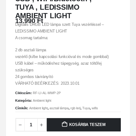
TUYA , LEDISSIMO
AMBIENT LIGHT
13.990
Ft
Digitális DRGB LED lámpa szett Tuya vezérléssel –
LEDISSIMO AMBIENT LIGHT
A csomag tartalma:
2 db asztali lámpa
vezérlő (ki/be kapcsolási funkcióval és mode gombbal)
USB kábel – működéshez tápegység, azaz töltőfej
szükséges
24 gombos távirányító
VÁRHATÓ BEÉRKEZÉS: 2023.10.01
Cikkszám:
RF-LI-AL-MWP-2P
Kategória:
Ambient light
Címkék:
Ambient light
,
asztali lámpa
,
rgb led
,
Tuya
,
wifis
KOSÁRBA TESZEM