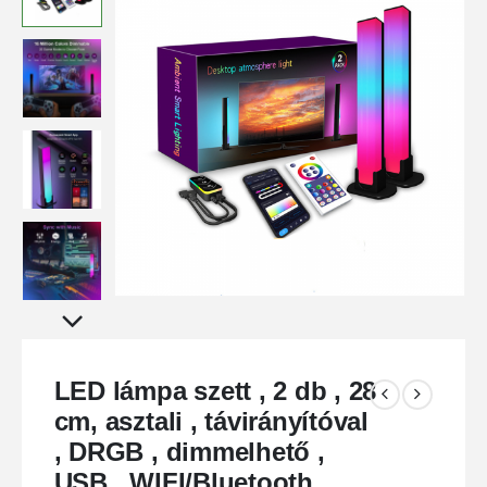
LED lámpa szett , 2 db , 28
cm, asztali , távirányítóval
, DRGB , dimmelhető ,
USB , WIFI/Bluetooth ,