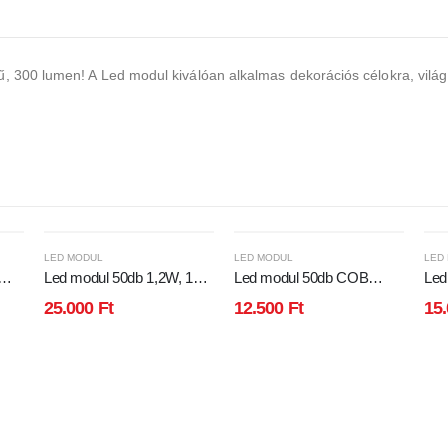
300 lumen! A Led modul kiválóan alkalmas dekorációs célokra, világító
LED MODUL
LED MODUL
LED
Led modul 50db 1,2W, 12V,
Led modul 50db COB
Led
RGB. IP65, vízálló!
2,4W, 200 Lumen, 12V,
2W,
25.000
Ft
12.500
Ft
15
hideg fehér IP65, vízálló!
feh
vízá