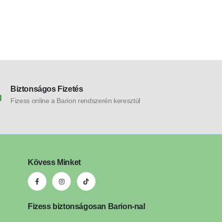
Biztonságos Fizetés
Fizess online a Barion rendszerén keresztül
Kövess Minket
Fizess biztonságosan Barion-nal