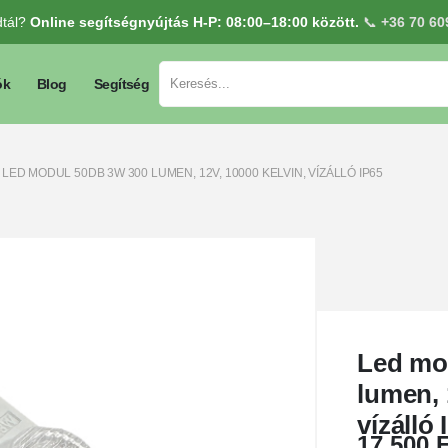
dtál?
Online segítségnyújtás H-P: 08:00–18:00 között.
📞
+36 70 60
ók
Blog
Segítség
LED MODUL 50DB 3W 300 LUMEN, 12V, 10000 KELVIN, VÍZÁLLÓ IP65
Led mo
lumen, 
vízálló 
17.500
F