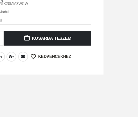
75X20MM3WCW
Modul
ul
KOSÁRBA TESZEM
KEDVENCEKHEZ