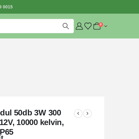
9 0015
0
dul 50db 3W 300
12V, 10000 kelvin,
IP65
t