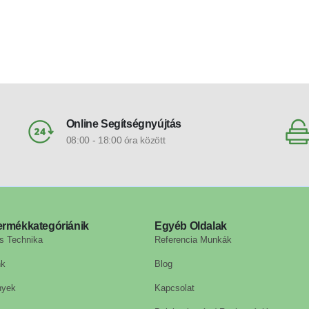
Online Segítségnyújtás
08:00 - 18:00 óra között
ermékkategóriánik
Egyéb Oldalak
s Technika
Referencia Munkák
nk
Blog
nyek
Kapcsolat