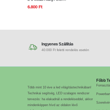
20db
6.800
Ft
Ingyenes Szállítás
40.000 Ft feletti rendelés esetén
Főbb T
Forrasztá
Több mint 10 éve a led világítástechnikában!
Technikai segítség, LED szalagos rendszer
Powerba
tervezés: ha elakadnál a rendeléseddel, akkor
Szerelvé
mindenképpen hívd az oldalon lévő