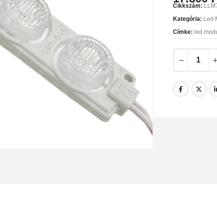
Cikkszám:
LLM
Kategória:
Led 
Címke:
led mod