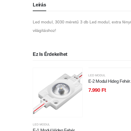
Leírás
Led modul, 3030 méretű 3 db Led modul, extra fényű, 
világításhoz!
Ez Is Érdekelhet
LED MODUL
E-2 Modul Hideg Fehér
20db
7.990
Ft
LED MODUL
E-1 Modul Hideg Fehér