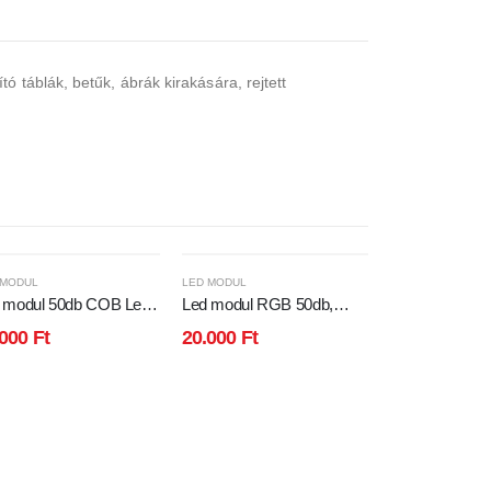
 táblák, betűk, ábrák kirakására, rejtett
 MODUL
LED MODUL
LED MODUL
 modul 50db COB Led
Led modul RGB 50db,
UNIVERSO LE
 200 Lumen, hideg
5050 chip, 3 Led, 12V,
24w CCT 3120
.000
Ft
20.000
Ft
6.790
Ft
ér, 70x18mm IP67,
RGB, vízálló IP65.
∅190mm
lló!