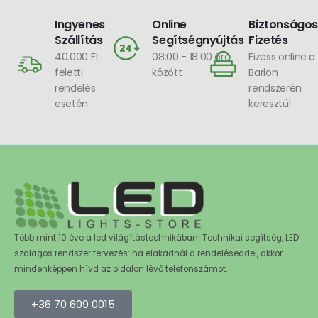
Ingyenes
Online
Biztonságos
Szállítás
Segítségnyújtás
Fizetés
40.000 Ft
08:00 - 18:00 óra
Fizess online a
feletti
között
Barion
rendelés
rendszerén
esetén
keresztül
Több mint 10 éve a led világítástechnikában! Technikai segítség, LED
szalagos rendszer tervezés: ha elakadnál a rendeléseddel, akkor
mindenképpen hívd az oldalon lévő telefonszámot.
+36 70 609 0015