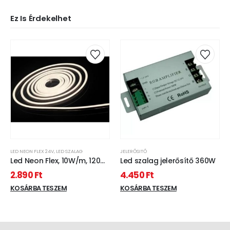
Ez Is Érdekelhet
LED NEON FLEX 24V
,
LED SZALAG
JELERŐSITŐ
Led Neon Flex, 10W/m, 120
Led szalag jelerősítő 360W
Led/m, 24V, 6x12mm, IP68
2.890
Ft
4.450
Ft
vízálló kivitel, hideg fehér
KOSÁRBA TESZEM
KOSÁRBA TESZEM