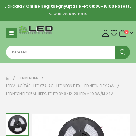
Elakadtál?
Online segítségnyújtás H-P: 08:00–18:00 között.
📞
+36 70 609 0015
0
TERMÉKEINK
LED VILÁGÍTÁS
,
LED SZALAG
,
LED NEON FLEX
,
LED NEON FLEX 24V
LED NEON FLEX 5M HIDEG FEHÉR 3Y 6×12 126 LED/M 10,8W/M 24V