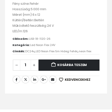
Fény színe:Fehér
Hosszúság:5 000 mm
Méret (mm):6 x 12
Kültéri/Beltéri:Beltéri
Működtető feszültség:24 V
LED/m:126
Cikkszám:
LAB-18-1120-26
Kategória:
Led Neon Flex 24V
Címkék:
DC24v
,
LED Neon Flex 5m Hideg Fehér
,
neon flex
KOSÁRBA TESZEM
KEDVENCEKHEZ