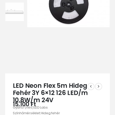
LED Neon Flex 5m Hideg
Fehér 3Y 6×12 126 LED/m
10,8W/m 24V
15.100
Ft
Gyártó (név):LED Labs
Színhőmérséklet:Hideg fehér