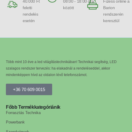
40.000 Ft
08:00 - 18:00 óra
Fizess online a
feletti
között
Barion
rendelés
rendszerén
esetén
keresztül
Több mint 10 éve a led világítástechnikában! Technikai segítség, LED
szalagos rendszer tervezés: ha elakadnál a rendeléseddel, akkor
mindenképpen hívd az oldalon lévő telefonszámot.
+36 70 609 0015
Főbb Termékkategóriánik
Forrasztás Technika
Powerbank
Szerelvények