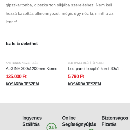
gipszkartonba, gipszkarton síkjába szereléshez. Nem kell
hozzá kazettás állmennyezet, mégis úgy néz ki, mintha az
lenne!
Ez Is Érdekelhet
KARTONOS KISZERELÉS
LED PANEL BEÉPÍTŐ KERET
ALGINE 300x1200mm Kiemelő
Led panel beépítő keret 30x120
keret fehér - kartonos (25 db)
cm,csavaros kivitel
125.000
Ft
5.790
Ft
KOSÁRBA TESZEM
KOSÁRBA TESZEM
Ingyenes
Online
Biztonságos
Szállítás
Segítségnyújtás
Fizetés