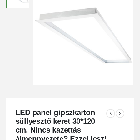
LED panel gipszkarton
süllyesztő keret 30*120
cm. Nincs kazettás
álmennyezete? Ezzel lesz!