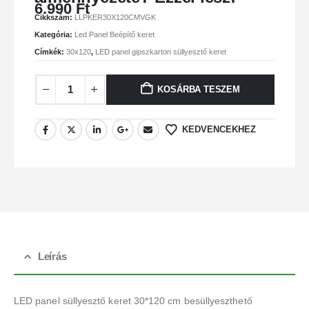
6.990
Ft
Cikkszám:
LLPKER30X120CMVGK
Kategória:
Led Panel Beépítő keret
Címkék:
30x120
,
LED panel gipszkarton süllyesztő keret
KOSÁRBA TESZEM
KEDVENCEKHEZ
Leírás
LED panel süllyesztő keret 30*120 cm besüllyeszthető