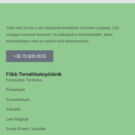
Több mint 10 éve a led világítástechnikában! Technikai segítség, LED
szalagos rendszer tervezés: ha elakadnál a rendeléseddel, akkor
mindenképpen hívd az oldalon lévő telefonszámot.
+36 70 609 0015
Főbb Termékkategóriánik
Forrasztás Technika
Powerbank
Szerelvények
Vásártér
Led Világítás
Smart Kinetic Vezérlés