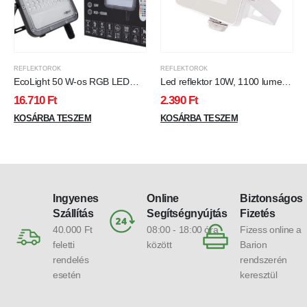
REFLEKTOROK
REFLEKTOROK
EcoLight 50 W-os RGB LED
Led reflektor 10W, 1100 lumen,
reflektor, távirányítóval, IP65
IP65, vízálló. 6300 kelvin, hideg
16.710
Ft
2.390
Ft
védettséggel
fehér
KOSÁRBA TESZEM
KOSÁRBA TESZEM
Ingyenes
Online
Biztonságos
Szállítás
Segítségnyújtás
Fizetés
40.000 Ft
08:00 - 18:00 óra
Fizess online a
feletti
között
Barion
rendelés
rendszerén
esetén
keresztül