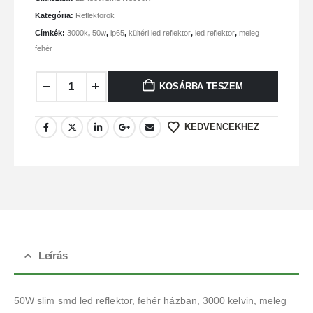
Kategória:
Reflektorok
Címkék:
3000k
,
50w
,
ip65
,
kültéri led reflektor
,
led reflektor
,
meleg
fehér
KOSÁRBA TESZEM
KEDVENCEKHEZ
Leírás
50W slim smd led reflektor, fehér házban, 3000 kelvin, meleg