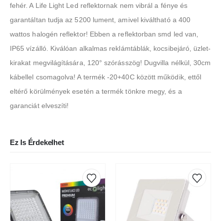
fehér. A Life Light Led reflektornak nem vibrál a fénye és
garantáltan tudja az 5200 lument, amivel kiváltható a 400
wattos halogén reflektor! Ebben a reflektorban smd led van,
IP65 vízálló. Kiválóan alkalmas reklámtáblák, kocsibejáró, üzlet-
kirakat megvilágítására, 120° szórásszög! Dugvilla nélkül, 30cm
kábellel csomagolva! A termék -20+40C között működik, ettől
eltérő körülmények esetén a termék tönkre megy, és a
garanciát elveszíti!
Ez Is Érdekelhet