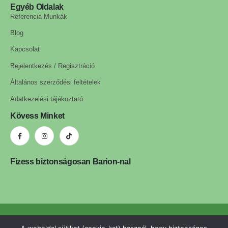
Egyéb Oldalak
Referencia Munkák
Blog
Kapcsolat
Bejelentkezés / Regisztráció
Általános szerződési feltételek
Adatkezelési tájékoztató
Kövess Minket
Fizess biztonságosan Barion-nal
ledls.hu © 2025. Minden jog fenntartva. | A weboldalt készítette: