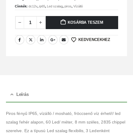
Címkék:
dc12v
,
ip65
,
Led szalag
,
piros
,
Vízálló
KOSÁRBA TESZEM
KEDVENCEKHEZ
Leírás
Piros fényű IP65, vízálló / mosható, fröccsenő víz érheti!/ led
szalag fehér alapon, 60 Led/ méter, 8 mm széles, 2835 chippel
szerelve. Ez a típusú Led szalag flexibilis, 3 Ledenként