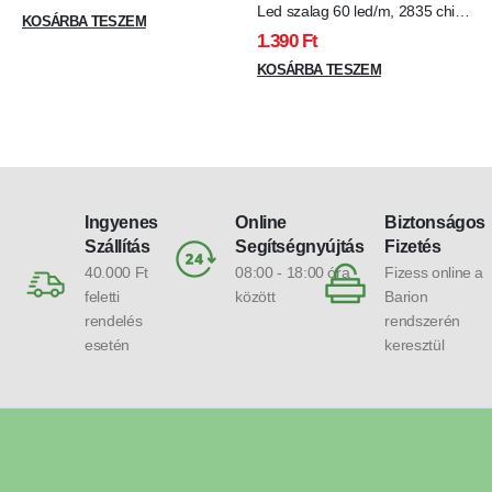
Vízálló
Led szalag 60 led/m, 2835 chip,
KOSÁRBA TESZEM
extra fényerő, kék
1.390
Ft
KOSÁRBA TESZEM
Ingyenes
Online
Biztonságos
Szállítás
Segítségnyújtás
Fizetés
40.000 Ft
08:00 - 18:00 óra
Fizess online a
feletti
között
Barion
rendelés
rendszerén
esetén
keresztül