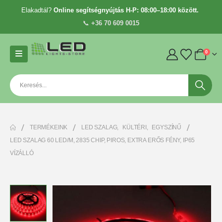
Elakadtál?
Online segítségnyújtás H-P: 08:00–18:00 között.
📞
+36 70 609 0015
0
TERMÉKEINK
LED SZALAG
,
KÜLTÉRI
,
EGYSZÍNŰ
LED SZALAG 60 LED/M, 2835 CHIP, PIROS, EXTRA ERŐS FÉNY, IP65
VÍZÁLLÓ