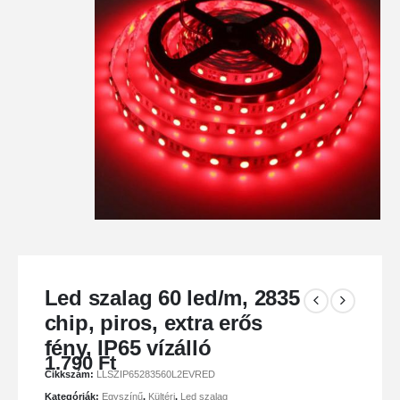
Led szalag 60 led/m, 2835
chip, piros, extra erős
fény, IP65 vízálló
1.790
Ft
Cikkszám:
LLSZIP65283560L2EVRED
Kategóriák:
Egyszínű
,
Kültéri
,
Led szalag