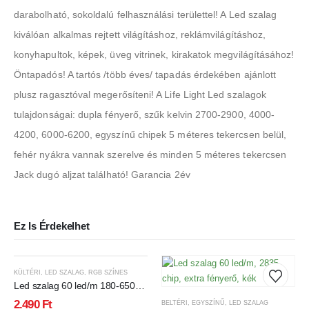
darabolható, sokoldalú felhasználási területtel! A Led szalag
kiválóan alkalmas rejtett világításhoz, reklámvilágításhoz,
konyhapultok, képek, üveg vitrinek, kirakatok megvilágításához!
Öntapadós! A tartós /több éves/ tapadás érdekében ajánlott
plusz ragasztóval megerősíteni! A Life Light Led szalagok
tulajdonságai: dupla fényerő, szűk kelvin 2700-2900, 4000-
4200, 6000-6200, egyszínű chipek 5 méteres tekercsen belül,
fehér nyákra vannak szerelve és minden 5 méteres tekercsen
Jack dugó aljzat található! Garancia 2év
Ez Is Érdekelhet
KÜLTÉRI
,
LED SZALAG
,
RGB SZÍNES
Led szalag 60 led/m 180-650
Lumen RGB 5050 chip IP65
2.490
Ft
BELTÉRI
,
EGYSZÍNŰ
,
LED SZALAG