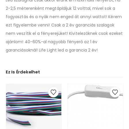
2-2,5 méterenként megtápláljuk 12 volttal, mivel sok a
fogyasztás és a nyák nem enged át annyi wattot! Kérem
ezt figyelembe venni! Csak a 2 év garanciás szalagok
nem veszítik el a fényerejüket! Kivitelezőknek csak ezeket
ajánlom! 40-60%-al nagyobb fényerő az 1 év
garanciásoknál! Life Light led a garancia 2 év!
Ez Is Érdekelhet