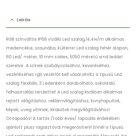
Leírás
RGB színváltós IP68 vízálló Led szalag,14,4w/m alkalmas
medencébe, szaunába, kültérre! Led szalag fehér alapon,
60 Led/ méter, 10 mm széles, 5050 méretű smd leddel
szerelve. A színek szabályozásához, keveréséhez,
vezérléséhez rgb vezérlőt kell vásárolni!Ez a típusú Led
szalag flexibilis, 3 Ledenként darabolható, sokoldalú
felhasználási területtel! A Led szalag kiválóan alkalmas
rejtett világításhoz, reklámvilágításhoz, konyhapultok,
képek, üveg vitrinek, kirakatok megvilágításához!
Öntapadós! A tartós /több éves/ tapadás érdekében
ajánlott plusz ragasztóval megerősíteni! Ennél a típusú
Led szalagnál csak akkor érünk el maximális fényerőt, ha