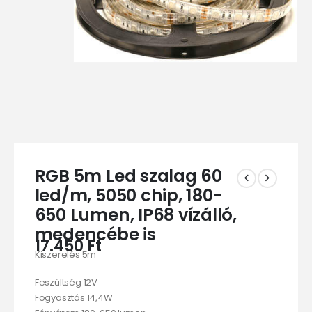
RGB 5m Led szalag 60
led/m, 5050 chip, 180-
650 Lumen, IP68 vízálló,
medencébe is
17.450
Ft
Kiszerelés 5m
Feszültség 12V
Fogyasztás 14,4W