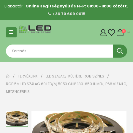
Elakadtál?
Online segítségnyújtás H-P: 08:00–18:00 között.
📞
+36 70 609 0015
0
TERMÉKEINK
LED SZALAG
,
KÜLTÉRI
,
RGB SZÍNES
RGB 5M LED SZALAG 60 LED/M, 5050 CHIP, 180-650 LUMEN, IP68 VÍZÁLLÓ,
MEDENCÉBE IS