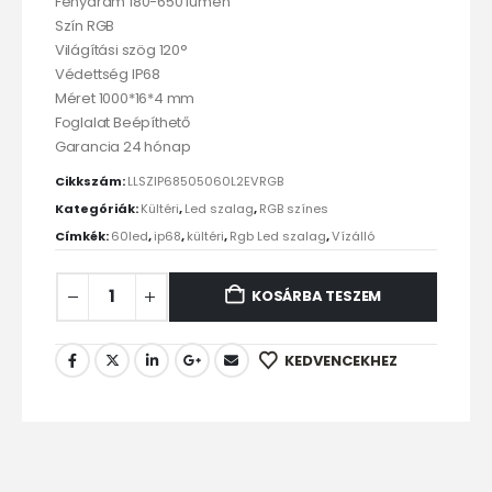
Fényáram 180-650 lumen
Szín RGB
Világítási szög 120°
Védettség IP68
Méret 1000*16*4 mm
Foglalat Beépíthető
Garancia 24 hónap
Cikkszám:
LLSZIP68505060L2EVRGB
Kategóriák:
Kültéri
,
Led szalag
,
RGB színes
Címkék:
60led
,
ip68
,
kültéri
,
Rgb Led szalag
,
Vízálló
KOSÁRBA TESZEM
KEDVENCEKHEZ