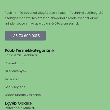
Több mint 10 éve a led világítástechnikában! Technikai segítség, LED
szalagos rendszer tervezés: ha elakadnál a rendeléseddel, akkor
mindenképpen hívd az oldalon lévő telefonszámot.
+36 70 609 0015
Főbb Termékkategóriánik
Forrasztás Technika
Powerbank
Szerelvények
Vásártér
Led Világítás
Smart Kinetic Vezérlés
Egyéb Oldalak
Referencia Munkák