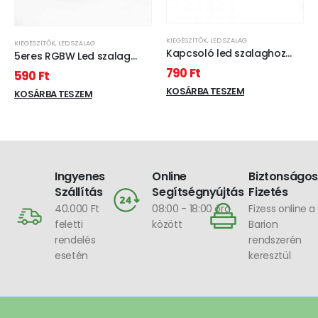
KIEGÉSZÍTŐK
,
LED SZALAG
KIEGÉSZÍTŐK
,
LED SZALAG
Kapcsoló led szalaghoz
5eres RGBW Led szalag
apa-anya
vezeték 12V
790
Ft
590
Ft
KOSÁRBA TESZEM
KOSÁRBA TESZEM
Ingyenes
Online
Biztonságos
Szállítás
Segítségnyújtás
Fizetés
40.000 Ft
08:00 - 18:00 óra
Fizess online a
feletti
között
Barion
rendelés
rendszerén
esetén
keresztül