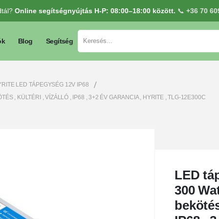
dtál?
Online segítségnyújtás H-P: 08:00–18:00 között.
📞
+36 70 60
ók
Blog
Segítség
RITE LED TÁPEGYSÉG 12V IP68
TÉS , KÜLTÉRI , VÍZÁLLÓ , IP68 , 3+2 ÉV GARANCIA , HYRITE , TLG-12E300C
LED táp
300 Watt
bekötés 