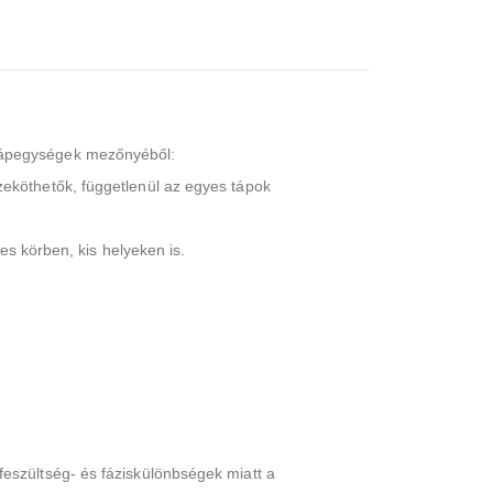
tápegységek mezőnyéből:
eköthetők, függetlenül az egyes tápok
es körben, kis helyeken is.
eszültség- és fáziskülönbségek miatt a