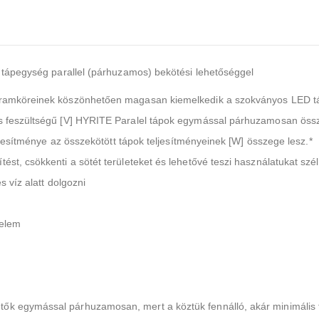
D tápegység parallel (párhuzamos) bekötési lehetőséggel
 áramköreinek köszönhetően magasan kiemelkedik a szokványos LED 
os feszültségű [V] HYRITE Paralel tápok egymással párhuzamosan össz
eljesítménye az összekötött tápok teljesítményeinek [W] összege lesz.*
st, csökkenti a sötét területeket és lehetővé teszi használatukat szél
s víz alatt dolgozni
delem
k egymással párhuzamosan, mert a köztük fennálló, akár minimális f