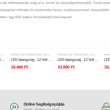
zötti töltésáramlás még el is venne az összteljesítményből. Ezzel s
ülönbségeket eltünteti és szinkronba hozza a párhozamosan összekötöt
kor egy 600 wattos feszültségforrást kapunk:
HYRITE LED TÁPEGYSÉG 12V IP68
HYRITE LED TÁPEGYSÉG 12V IP68
HYRITE LED TÁPEGYSÉG 12V IP68
 ,
LED tápegység , 12 Volt ,
LED tápegység , 12 Volt ,
LED
el
240 Watt , 20A , paralel
400 Watt , 33.33A , paralel
240 
18.490
Ft
33.990
Ft
18
 ,
bekötés , kültéri , vízálló ,
bekötés , kültéri , vízálló ,
bekö
v
ultra slim , IP68 , 3+2 év
IP68 , 3+2 év garancia ,
ultr
LG-
garancia , HYRITE , TLG-
HYRITE , TLG-12E400C
gar
12E240C
24
Online Segítségnyújtás
08:00 - 18:00 óra között