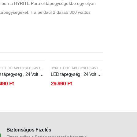
zemben a HYRITE Paralel tápegységekbe egy olyan
t tápegységeket. Ha például 2 darab 300 wattos
HYRITE LED TÁPEGYSÉG 24V IP68
HYRITE LED TÁPEGYSÉG 24V IP68
 tápegység , 24 Volt ,
LED tápegység , 24 Volt ,
LED tápegység 
Watt , 10A , paralel
300 Watt , 12.5A , paralel
400 Watt , 16,6
.490
Ft
29.990
Ft
33.990
Ft
tés , kültéri , vízálló ,
bekötés , kültéri , vízálló ,
bekötés , kültéri
a slim , IP68 , 3+2 év
IP68 , 3+2 év garancia ,
IP68 , 3+2 év g
ancia , HYRITE , TLG-
HYRITE, TLG-24E300C
HYRITE , TL
E240C
Biztonságos Fizetés
Fizess online a Barion rendszerén keresztül