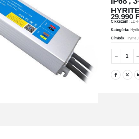
IP68 , 3
HYRITE
29.990
F
Cikkszám:
LD-
Kategória:
Hyri
Címkék:
Hyrite
,