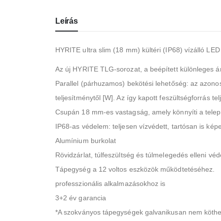
Leírás
HYRITE ultra slim (18 mm) kültéri (IP68) vízálló LE
Az új HYRITE TLG-sorozat, a beépített különleges
Parallel (párhuzamos) bekötési lehetőség: az azon
teljesítménytől [W]. Az így kapott feszültségforrás t
Csupán 18 mm-es vastagság, amely könnyíti a telepíté
IP68-as védelem: teljesen vízvédett, tartósan is képe
Alumínium burkolat
Rövidzárlat, túlfeszültség és túlmelegedés elleni vé
Tápegység a 12 voltos eszközök működtetéséhez.
professzionális alkalmazásokhoz is
3+2 év garancia
*A szokványos tápegységek galvanikusan nem köthető