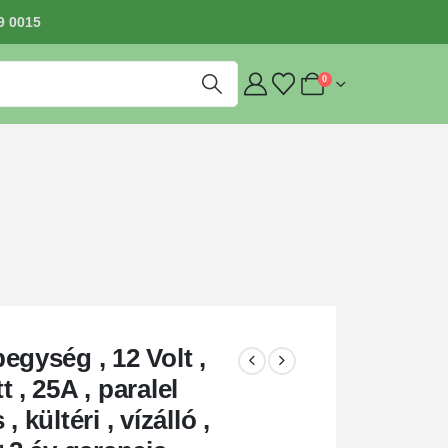
9 0015
0
egység , 12 Volt ,
 , 25A , paralel
, kültéri , vízálló ,