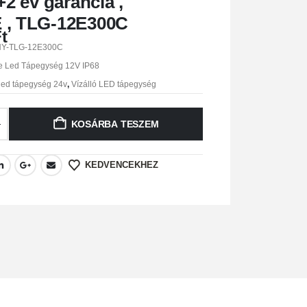
+2 év garancia ,
 , TLG-12E300C
t
HY-TLG-12E300C
te Led Tápegység 12V IP68
led tápegység 24v
,
Vízálló LED tápegység
KOSÁRBA TESZEM
KEDVENCEKHEZ