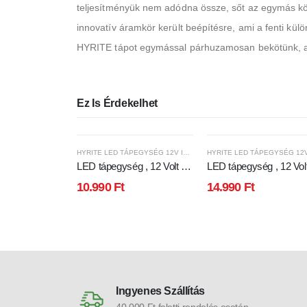
teljesítményük nem adódna össze, sőt az egymás kö
innovatív áramkör került beépítésre, ami a fenti k
HYRITE tápot egymással párhuzamosan bekötünk, ak
Ez Is Érdekelhet
HYRITE LED TÁPEGYSÉG 12V IP68
LED tápegység , 12 Volt ,
LED tápegység , 12 Volt
100 Watt , 8A , paralel
150 Watt , 12.5A , paral
10.990
Ft
14.990
Ft
bekötés , kültéri , vízálló ,
bekötés , kültéri , vízálló
ultra slim , IP68 , 3+2 év
ultra slim , IP68 , 3+2 é
garancia , HYRITE , TLG-
garancia , HYRITE , T
12E100C
12E150C
Ingyenes Szállítás
40.000 Ft feletti rendelés esetén