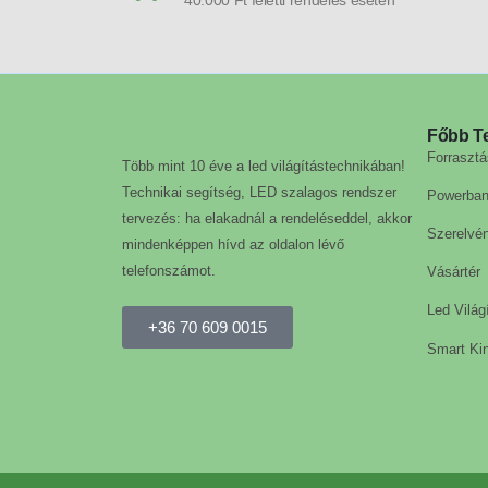
Főbb T
Forrasztá
Több mint 10 éve a led világítástechnikában!
Technikai segítség, LED szalagos rendszer
Powerba
tervezés: ha elakadnál a rendeléseddel, akkor
Szerelvé
mindenképpen hívd az oldalon lévő
telefonszámot.
Vásártér
Led Világ
+36 70 609 0015
Smart Kin