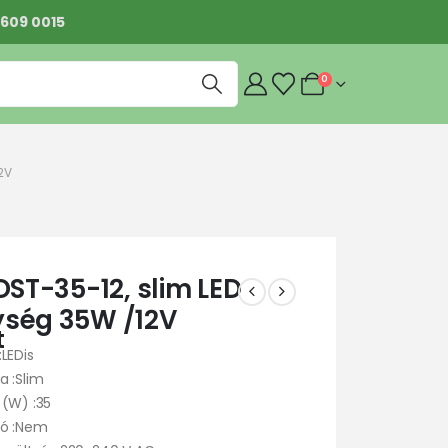
 609 0015
0
2V
DST-35-12, slim LED
ség 35W /12V
t
LEDis
a :Slim
 (W) :35
tó :Nem