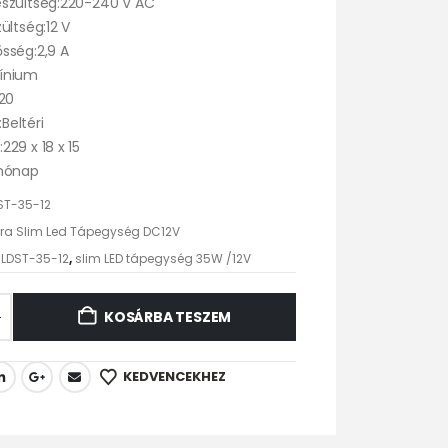
szültség:220-240 V AC
ültség:12 V
sség:2,9 A
ínium
P20
:Beltéri
29 x 18 x 15
 hónap
ST-35-12
tra Slim Led Tápegység DC12V
s LDST-35-12
,
slim LED tápegység 35W /12V
KOSÁRBA TESZEM
KEDVENCEKHEZ