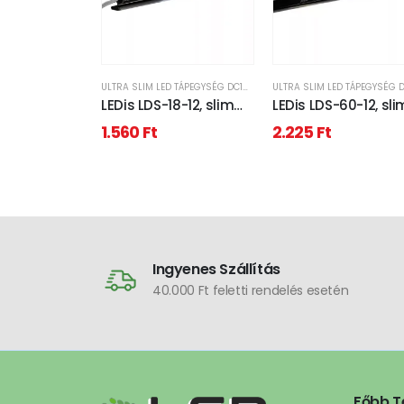
ULTRA SLIM LED TÁPEGYSÉG DC12V
LEDis LDS-18-12, slim
LEDis LDS-60-12, sli
LED tápegység, 18W /
LED tápegység, 60
1.560
Ft
2.225
Ft
12V
12V
Ingyenes Szállítás
40.000 Ft feletti rendelés esetén
Főbb T