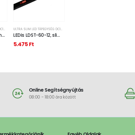
ULTRA SLIM LED TÁPEGYSÉG DC12V
ULTRA SLIM LED TÁPEGYSÉG DC12V
m
LEDis LDST-60-12, slim
W /
LED tápegység 60W /
5.475
Ft
12V
Online Segítségnyújtás
08:00 - 18:00 óra között
ermékkategóriánik
Egyéb Oldalak