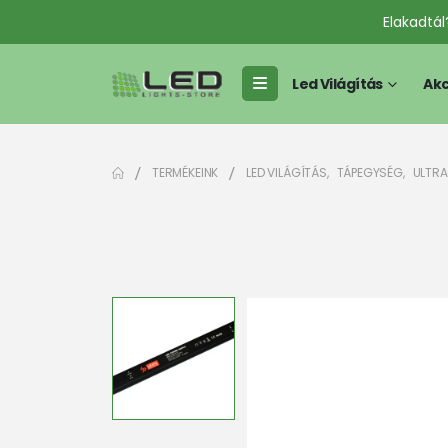
Elakadtá
Led Világítás
Akc
TERMÉKEINK
LED VILÁGÍTÁS
,
TÁPEGYSÉG
,
ULTRA