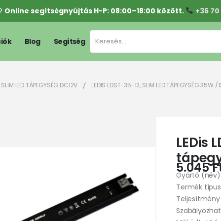
l?
Online segítségnyújtás H-P: 08:00–18:00 között.
+36 70
iók
Blog
Segítség
 SLIM LED TÁPEGYSÉG DC12V
LEDIS LDST-35-12, SLIM LED TÁPEGYSÉG 35W /1
LEDis L
tápegy
5.045
F
Gyártó (név):
Termék típus
Teljesítmény
Szabályozha