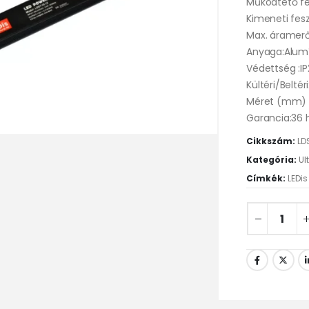
Működtető fe
Kimeneti fesz
Max. áramerő
Anyaga:Alum
Védettség :I
Kültéri/Beltéri
Méret (mm) :2
Garancia:36
Cikkszám:
LD
Kategória:
Ul
Címkék:
LEDi