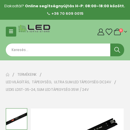
Elakadtál?
Online segítségnyújtás H-P: 08:00–18:00 között.
📞
+36 70 609 0015
0
TERMÉKEINK
LED VILÁGÍTÁS
,
TÁPEGYSÉG
,
ULTRA SLIM LED TÁPEGYSÉG DC24V
LEDIS LDST-35-24, SLIM LED TÁPEGYSÉG 35W / 24V