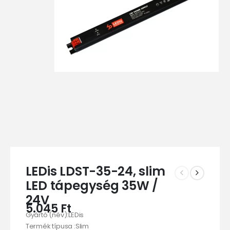
LEDis LDST-35-24, slim
LED tápegység 35W /
24V
5.045
Ft
Gyártó (név):LEDis
Termék típusa :Slim