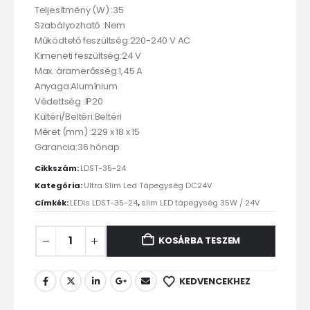
Teljesítmény (W) :35
Szabályozható :Nem
Működtető feszültség:220-240 V AC
Kimeneti feszültség:24 V
Max. áramerősség:1,45 A
Anyaga:Alumínium
Védettség :IP20
Kültéri/Beltéri:Beltéri
Méret (mm) :229 x 18 x 15
Garancia:36 hónap
Cikkszám:
LDST-35-24
Kategória:
Ultra Slim Led Tápegység DC24V
Címkék:
LEDis LDST-35-24
,
slim LED tápegység 35W / 24V
KOSÁRBA TESZEM
KEDVENCEKHEZ