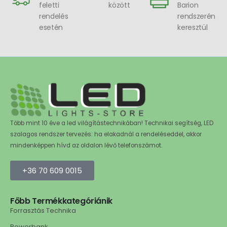
feletti
között
Barion
rendelés
rendszerén
esetén
keresztül
Több mint 10 éve a led világítástechnikában! Technikai segítség, LED
szalagos rendszer tervezés: ha elakadnál a rendeléseddel, akkor
mindenképpen hívd az oldalon lévő telefonszámot.
+36 70 609 0015
Főbb Termékkategóriánik
Forrasztás Technika
Powerbank