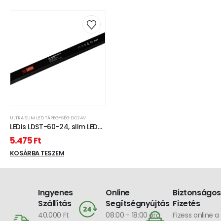
ULTRA SLIM LED TÁPEGYSÉG DC24V
LEDis LDST-60-24, slim LED
tápegység 60W / 24V
5.475
Ft
KOSÁRBA TESZEM
Ingyenes
Online
Biztonságos
Szállítás
Segítségnyújtás
Fizetés
40.000 Ft
08:00 - 18:00 óra
Fizess online a