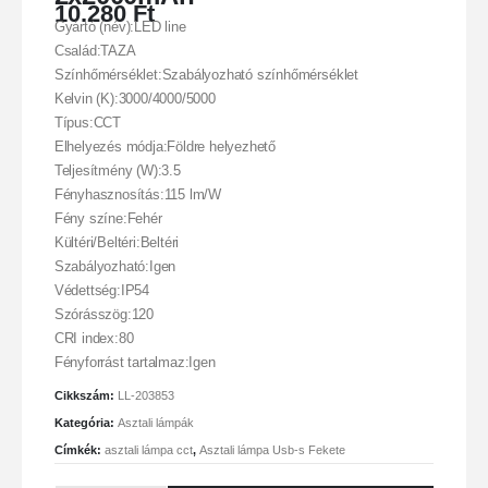
10.280
Ft
Gyártó (név):LED line
Család:TAZA
Színhőmérséklet:Szabályozható színhőmérséklet
Kelvin (K):3000/4000/5000
Típus:CCT
Elhelyezés módja:Földre helyezhető
Teljesítmény (W):3.5
Fényhasznosítás:115 lm/W
Fény színe:Fehér
Kültéri/Beltéri:Beltéri
Szabályozható:Igen
Védettség:IP54
Szórásszög:120
CRI index:80
Fényforrást tartalmaz:Igen
Cikkszám:
LL-203853
Kategória:
Asztali lámpák
Címkék:
asztali lámpa cct
,
Asztali lámpa Usb-s Fekete