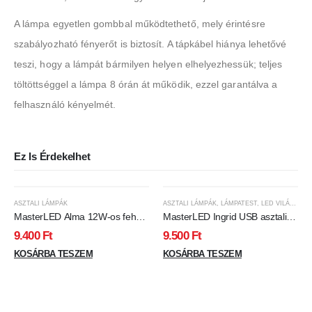
A lámpa egyetlen gombbal működtethető, mely érintésre
szabályozható fényerőt is biztosít. A tápkábel hiánya lehetővé
teszi, hogy a lámpát bármilyen helyen elhelyezhessük; teljes
töltöttséggel a lámpa 8 órán át működik, ezzel garantálva a
felhasználó kényelmét.
Ez Is Érdekelhet
ASZTALI LÁMPÁK
ASZTALI LÁMPÁK
,
LÁMPATEST
,
LED VILÁGÍTÁS
MasterLED Alma 12W-os fehér
MasterLED Ingrid USB asztali
asztali lámpa RGB + CCT
lámpa fekete
9.400
Ft
9.500
Ft
KOSÁRBA TESZEM
KOSÁRBA TESZEM