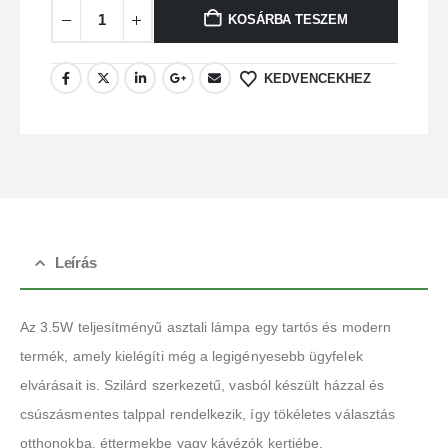
KOSÁRBA TESZEM
KEDVENCEKHEZ
Leírás
Az 3.5W teljesítményű asztali lámpa egy tartós és modern
termék, amely kielégíti még a legigényesebb ügyfelek
elvárásait is. Szilárd szerkezetű, vasból készült házzal és
csúszásmentes talppal rendelkezik, így tökéletes választás
otthonokba, éttermekbe vagy kávézók kertjébe.