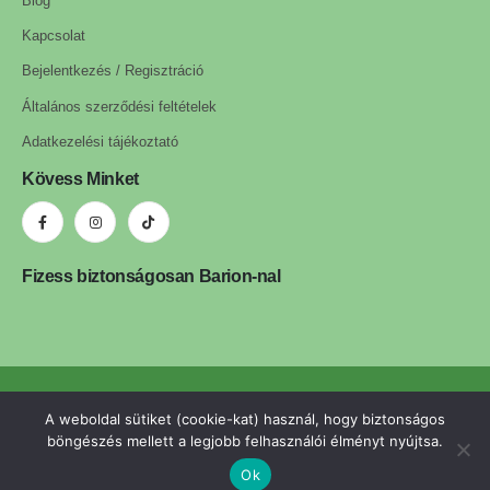
Blog
Kapcsolat
Bejelentkezés / Regisztráció
Általános szerződési feltételek
Adatkezelési tájékoztató
Kövess Minket
Fizess biztonságosan Barion-nal
ledls.hu © 2025. Minden jog fenntartva. | A weboldalt készítette:
A weboldal sütiket (cookie-kat) használ, hogy biztonságos
omgcreative.hu
böngészés mellett a legjobb felhasználói élményt nyújtsa.
Ok