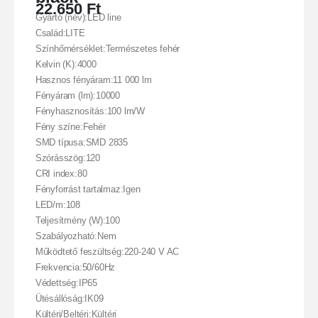
22.650
Ft
Gyártó (név):LED line
Család:LITE
Színhőmérséklet:Természetes fehér
Kelvin (K):4000
Hasznos fényáram:11 000 lm
Fényáram (lm):10000
Fényhasznosítás:100 lm/W
Fény színe:Fehér
SMD típusa:SMD 2835
Szórásszög:120
CRI index:80
Fényforrást tartalmaz:Igen
LED/m:108
Teljesítmény (W):100
Szabályozható:Nem
Működtető feszültség:220-240 V AC
Frekvencia:50/60Hz
Védettség:IP65
Ütésállóság:IK09
Kültéri/Beltéri:Kültéri