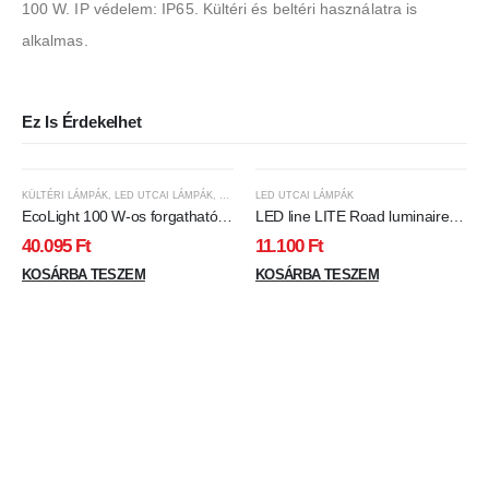
100 W. IP védelem: IP65. Kültéri és beltéri használatra is
alkalmas.
Ez Is Érdekelhet
KÜLTÉRI LÁMPÁK
,
LED UTCAI LÁMPÁK
,
LED VILÁGÍTÁS
LED UTCAI LÁMPÁK
EcoLight 100 W-os forgatható
LED line LITE Road luminaire
utcai lámpa
STREETLITE 50W 4000K
40.095
Ft
11.100
Ft
5000lm black
KOSÁRBA TESZEM
KOSÁRBA TESZEM