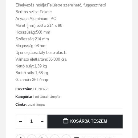
Elhelyezés módja:Felületre szerelhető, függeszthető
Borítás színe:Fekete
Anyaga:Alumínium, PC
Méret (mm):568 x 214 x 98
Hosszúság:568 mm
Szélesség:214 mm
Magasság:98 mm
Új energiaosztály besorolás:E
Várható élettartam:36 000 óra
Nettó súly:1,39 kg
Bruttó súly:1,68 kg
Garancia:36 hónap
Cikkszám:
LL-203723
Kategória:
Led Utcai Lámpák
Címke:
utcai lámpa
KOSÁRBA TESZEM