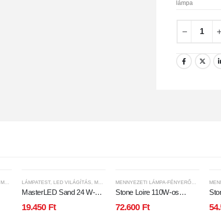
lámpa
,
MENNYEZETI LÁMPA-FÉNYERŐSZABÁLYOZHATÓ
LÁMPATEST
,
LED VILÁGÍTÁS
,
MENNYEZETI LÁMPA-FÉNYERŐSZABÁLYOZHATÓ
MENNYEZETI LÁMPA-FÉNYERŐSZABÁLYOZHATÓ
MasterLED Sand 24 W-os
Stone Loire 110W-os
Sto
5
385 mm szabályozható
1150x750mm,3000-6500K
900
19.450
Ft
72.600
Ft
54
ítós
színhőmérsékletű kerek
fehér színű távirányítós
fehé