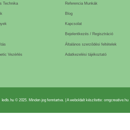
s Technika
Referencia Munkák
nk
Blog
nyek
Kapcsolat
Bejelentkezés / Regisztráció
ítás
Általános szerződési feltételek
etic Vezérlés
Adatkezelési tájékoztató
ledls.hu © 2025. Minden jog fenntartva. | A weboldalt készítette: omgcreative.hu