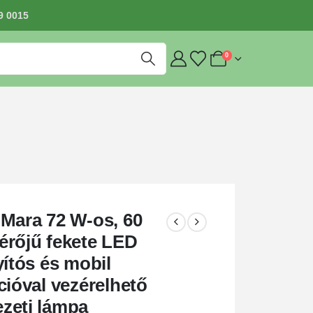
9 0015
0
Mara 72 W-os, 60
érőjű fekete LED
yítós és mobil
cióval vezérelhető
zeti lámpa