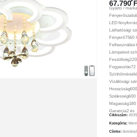
67.790
F
Gyártó / márk
Fényerőszabá
LED fényforrá
Láthatósági s
Fényerő7560 
Felhasználási t
Lámpatest szí
Feszültség220
Fogyasztás72
Színhőmérsék
Vízállósági szi
Hosszúság60
Szélesség60
Magasság180
Garancia2 év
Cikkszám:
403
Kategória:
Menn
Címke:
távirány