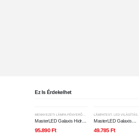
Ez Is Érdekelhet
MENNYEZETI LÁMPA-FÉNYERŐSZABÁLYOZHATÓ
LÁMPATEST
,
LED VILÁGÍTÁS
MasterLED Galaxis Hidra
MasterLED Galaxis
126 W-os, 90x50 cm fehér
Phoenix 60 W-os, 48x3
95.890
Ft
49.785
Ft
LED távirányítós
cm fekete LED távirány