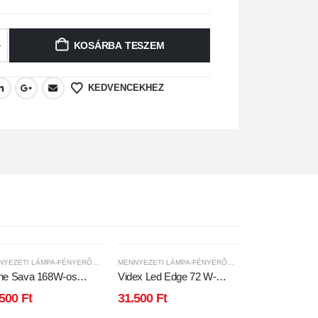
KOSÁRBA TESZEM
KEDVENCEKHEZ
MENNYEZETI LÁMPA-FÉNYERŐSZABÁLYOZHATÓ
MENNYEZETI LÁMPA-FÉNYERŐSZABÁLYOZHATÓ
ne Sava 168W-os
Videx Led Edge 72 W-
x600mm,3000-6500K
os,ø450mm fehér négyzet
.500
Ft
31.500
Ft
r színű távirányítós
alakú LED távirányítós