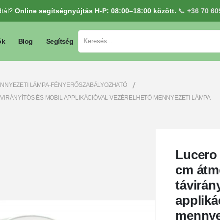
dtál?
Online segítségnyújtás H-P: 08:00–18:00 között.
📞
+36 70 60
ók
Blog
Segítség
NNYEZETI LÁMPA-FÉNYERŐSZABÁLYOZHATÓ
ÁVIRÁNYÍTÓS ÉS MOBIL APPLIKÁCIÓVAL VEZÉRELHETŐ MENNYEZETI LÁMPA
Lucero 
cm átm
távirán
appliká
mennye