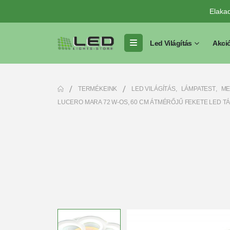
Elaka
Led Világítás
Akci
TERMÉKEINK
LED VILÁGÍTÁS
,
LÁMPATEST
,
ME
LUCERO MARA 72 W-OS, 60 CM ÁTMÉRŐJŰ FEKETE LED T