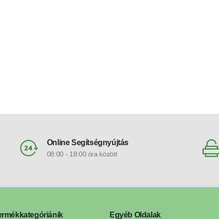
mennyezeti lámpa
mennyezeti lámpa
men
Online Segítségnyújtás
08:00 - 18:00 óra között
ermékkategóriánik
Egyéb Oldalak