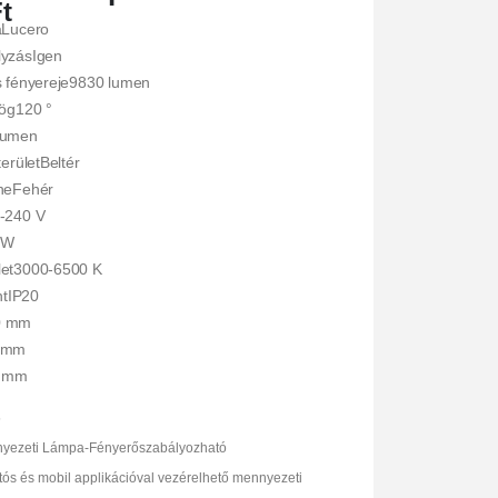
t
aLucero
lyzásIgen
s fényereje9830 lumen
zög120 °
lumen
erületBeltér
neFehér
-240 V
 W
let3000-6500 K
ntIP20
0 mm
0 mm
 mm
5
yezeti Lámpa-Fényerőszabályozható
ítós és mobil applikációval vezérelhető mennyezeti