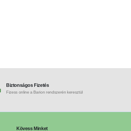
nyezeti lámpa
mennyezeti lámpa
Videx Led Edg
os,ø450mm fe
28.600
Ft
távirányítós m
lámpa
Biztonságos Fizetés
Fizess online a Barion rendszerén keresztül
Kövess Minket