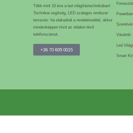
Forrasztá
Több mint 10 éve a led világítástechnikában!
Technikai segítség, LED szalagos rendszer
Powerba
tervezés: ha elakadnál a rendeléseddel, akkor
Szerelvé
mindenképpen hívd az oldalon lévő
telefonszámot.
Vásártér
Led Világ
+36 70 609 0015
Smart Kin