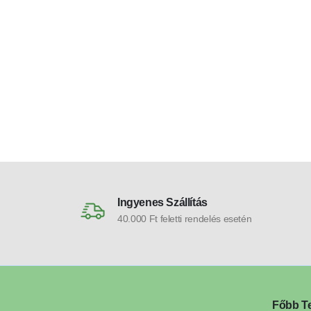
mennyezeti lámpa
mennyezeti lámpa
Ingyenes Szállítás
40.000 Ft feletti rendelés esetén
Főbb T