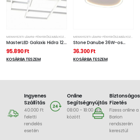
MENNYEZETI LÁMPA-FÉNYERŐSZABÁLYOZHATÓ
MENNYEZETI LÁMPA-FÉNYERŐSZABÁLYOZHATÓ
MasterLED Galaxis Hidra 126
Stone Danube 36W-os
W-os, 90x50 cm fehér LED
500x500mm, 3000-6500K
95.890
Ft
36.300
Ft
távirányítós mennyezeti
fehér színű távirányítós
lámpa
KOSÁRBA TESZEM
mennyezeti lámpa
KOSÁRBA TESZEM
Ingyenes
Online
Biztonságos
Szállítás
Segítségnyújtás
Fizetés
40.000 Ft
08:00 - 18:00 óra
Fizess online a
feletti
között
Barion
rendelés
rendszerén
esetén
keresztül