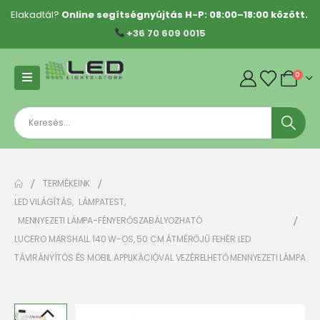
Elakadtál?
Online segítségnyújtás H-P: 08:00–18:00 között.
+36 70 609 0015
0
TERMÉKEINK
LED VILÁGÍTÁS
,
LÁMPATEST
,
MENNYEZETI LÁMPA-FÉNYERŐSZABÁLYOZHATÓ
LUCERO MARSHALL 140 W-OS, 50 CM ÁTMÉRŐJŰ FEHÉR LED
TÁVIRÁNYÍTÓS ÉS MOBIL APPLIKÁCIÓVAL VEZÉRELHETŐ MENNYEZETI LÁMPA