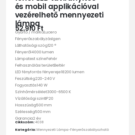
és mobil applikációval
vezérelhető mennyezeti
lámpa
52.910
Ft
Gyártó / márkaLucero
FényerőszabályzásIgen
Láthatósági szög120 °
Fényerő14000 lumen
Lámpatest színeFehér
Felhasználási területBeltér
LED fényforrás fényereje18200 lumen
Feszültség220-240 V
Fogyasztás140 W
Színhőmérséklet3000-6500 K
Vízállósági szintIP20
Hosszúság500 mm
Szélesség500 mm
Garancia2 év
Cikkszám:
4038
Kategória:
Mennyezeti Lámpa-Fényerőszabályozható