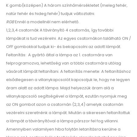
K gomb(középen) A három színhőmérsékletet (meleg fehér,
natúr fehér és hideg fehér) tudjuk változtatni.
RGB
Ennél a modellnél nem elérhető.
1,2,3,4 csatornák A távirányító 4 csatornás, így további
lámpákat is tud vezérelni. Az egyes csatornákon található ON /
OFF gombokkal tudjuk ki- és bekapcsolni az adott lámpát.
Feltanítás: A gyártó által a lámpa az 1. csatornára van
felprogramozva, lehetőség van a többi csatornára utólag
vásárolt lámpát feltanítani. A feltanítás menete: A feltanításhoz
elsődlegesen a villanykapcsolót kapcsoljuk le, hogy ne legyen
áram alatt az adott lámpa. Majd helyezzük áram alá a
villanykapcsoló segítségével a lámpát, ezután nyomjuk meg
az ON gombot azon a csatornán (2,3,4) amelyik csatornán
vezérelni szeretnénk a lámpát. Miután a sikeresen feltanítottuk
a lámpát a távirányítóval a lámpa párszor fel fog villanni.
Amennyiben valamilyen hiba folytán letanításra kerülne a