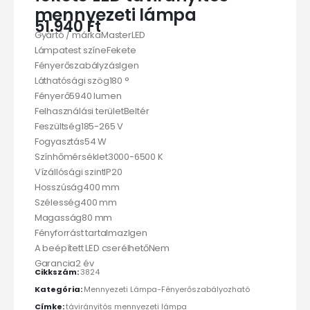
mennyezeti lámpa
51.940
Ft
Gyártó / márkaMasterLED
Lámpatest színeFekete
FényerőszabályzásIgen
Láthatósági szög180 °
Fényerő5940 lumen
Felhasználási területBeltér
Feszültség185-265 V
Fogyasztás54 W
Színhőmérséklet3000-6500 K
Vízállósági szintIP20
Hosszúság400 mm
Szélesség400 mm
Magasság80 mm
Fényforrást tartalmazIgen
A beépített LED cserélhetőNem
Garancia2 év
Cikkszám:
3824
Kategória:
Mennyezeti Lámpa-Fényerőszabályozható
Címke:
távirányitós mennyezeti lámpa