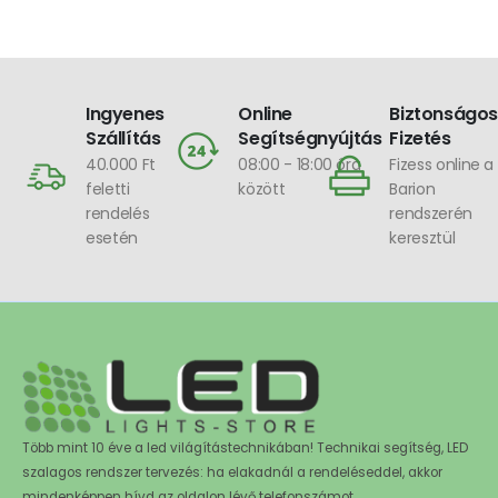
Ingyenes
Online
Biztonságos
Szállítás
Segítségnyújtás
Fizetés
40.000 Ft
08:00 - 18:00 óra
Fizess online a
feletti
között
Barion
rendelés
rendszerén
esetén
keresztül
Több mint 10 éve a led világítástechnikában! Technikai segítség, LED
szalagos rendszer tervezés: ha elakadnál a rendeléseddel, akkor
mindenképpen hívd az oldalon lévő telefonszámot.