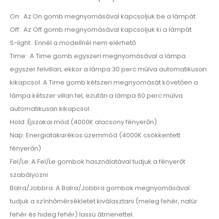
On: Az On gomb megnyomásával kapcsoljuk be a lámpát
Off: Az Off gomb megnyomásával kapcsoljuk ki a lámpát
S-light: Ennél a modellnél nem elérhető
Time: A Time gomb egyszeri megnyomásával a lámpa
egyszer felvillan, ekkor a lámpa 30 perc múlva automatikusan
kikapcsol. A Time gomb kétszeri megnyomását követően a
lámpa kétszer villan fel, ezután a lámpa 60 perc múlva
automatikusan kikapcsol.
Hold: Éjszakai mód (4000K alacsony fényerőn)
Nap: Energiatakarékos üzemmód (4000K csökkentett
fényerőn)
Fel/Le: A Fel/Le gombok használatával tudjuk a fényerőt
szabályozni
Balra/Jobbra: A Balra/Jobbra gombok megnyomásával
tudjuk a színhőmérsékletet kiválasztani (meleg fehér, natúr
fehér és hideg fehér) lassú átmenettel.