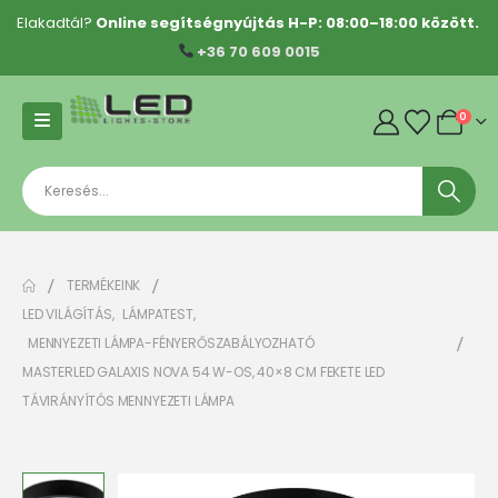
Elakadtál?
Online segítségnyújtás H-P: 08:00–18:00 között.
+36 70 609 0015
0
TERMÉKEINK
LED VILÁGÍTÁS
,
LÁMPATEST
,
MENNYEZETI LÁMPA-FÉNYERŐSZABÁLYOZHATÓ
MASTERLED GALAXIS NOVA 54 W-OS, 40×8 CM FEKETE LED
TÁVIRÁNYÍTÓS MENNYEZETI LÁMPA