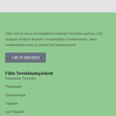
Több mint 10 éve a led világítástechnikában! Technikai segítség, LED
szalagos rendszer tervezés: ha elakadnál a rendeléseddel, akkor
mindenképpen hívd az oldalon lévő telefonszámot.
+36 70 609 0015
Főbb Termékkategóriánik
Forrasztás Technika
Powerbank
Szerelvények
Vásártér
Led Világítás