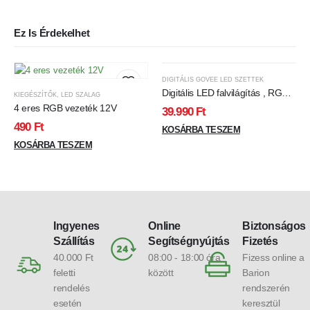
Ez Is Érdekelhet
DIGITÁLIS GOVEE LED SZETTEK
Digitális LED falvilágítás , RGB +
KIEGÉSZÍTŐK
,
LED SZALAG
IC (digitális) , 4 egyenes + 1
4 eres RGB vezeték 12V
39.990
Ft
sarokelem , Wi-Fi & Bluetooth ,
490
Ft
GOVEE
KOSÁRBA TESZEM
KOSÁRBA TESZEM
Ingyenes
Online
Biztonságos
Szállítás
Segítségnyújtás
Fizetés
40.000 Ft
08:00 - 18:00 óra
Fizess online a
feletti
között
Barion
rendelés
rendszerén
esetén
keresztül