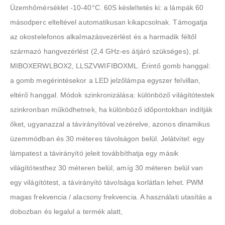
Üzemhőmérséklet -10-40°C. 60S késleltetés ki: a lámpák 60
másodperc elteltével automatikusan kikapcsolnak. Támogatja
az okostelefonos alkalmazásvezérlést és a harmadik féltől
származó hangvezérlést (2,4 GHz-es átjáró szükséges), pl.
MIBOXERWLBOX2, LLSZVWIFIBOXML. Érintő gomb hanggal:
a gomb megérintésekor a LED jelzőlámpa egyszer felvillan,
eltérő hanggal. Módok szinkronizálása: különböző világítótestek
szinkronban működhetnek, ha különböző időpontokban indítják
őket, ugyanazzal a távirányítóval vezérelve, azonos dinamikus
üzemmódban és 30 méteres távolságon belül. Jelátvitel: egy
lámpatest a távirányító jeleit továbbíthatja egy másik
világítótesthez 30 méteren belül, amíg 30 méteren belül van
egy világítótest, a távirányító távolsága korlátlan lehet. PWM
magas frekvencia / alacsony frekvencia. A használati utasítás a
dobozban és legalul a termék alatt,