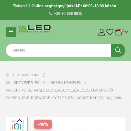
Elakadtál?
Online segítségnyújtás H-P: 08:00–18:00 között.
📞
+36 70 609 0015
0
TERMÉKEINK
MI-LIGHT VEZÉRLÉS
,
MI-LIGHT FALI PANELEK
MI-LIGHT P3 FALI PANEL LED SZALAG VEZÉRLŐ ÉS TÁVIRÁNYÍTÓ
EGYBEN, RGB, RGBW, RGB+CCT LED SZALAGHOZ, RÁDIÓS, 10A, 120W
-46%