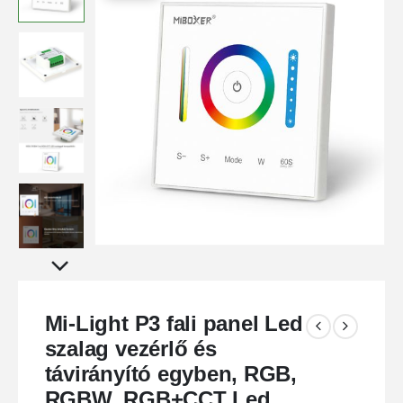
Mi-Light P3 fali panel Led
szalag vezérlő és
távirányító egyben, RGB,
RGBW, RGB+CCT Led