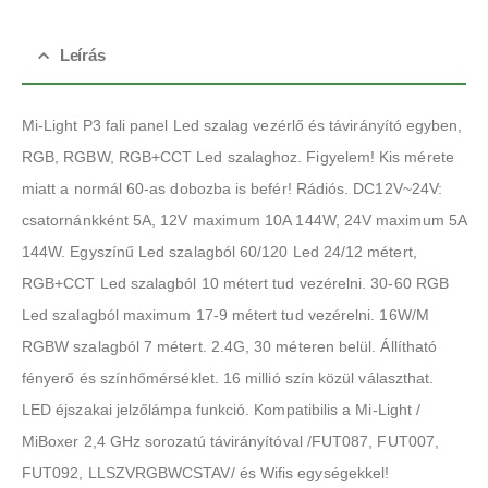
Leírás
Mi-Light P3 fali panel Led szalag vezérlő és távirányító egyben,
RGB, RGBW, RGB+CCT Led szalaghoz. Figyelem! Kis mérete
miatt a normál 60-as dobozba is befér! Rádiós. DC12V~24V:
csatornánkként 5A, 12V maximum 10A 144W, 24V maximum 5A
144W. Egyszínű Led szalagból 60/120 Led 24/12 métert,
RGB+CCT Led szalagból 10 métert tud vezérelni. 30-60 RGB
Led szalagból maximum 17-9 métert tud vezérelni. 16W/M
RGBW szalagból 7 métert. 2.4G, 30 méteren belül. Állítható
fényerő és színhőmérséklet. 16 millió szín közül választhat.
LED éjszakai jelzőlámpa funkció. Kompatibilis a Mi-Light /
MiBoxer 2,4 GHz sorozatú távirányítóval /FUT087, FUT007,
FUT092, LLSZVRGBWCSTAV/ és Wifis egységekkel!