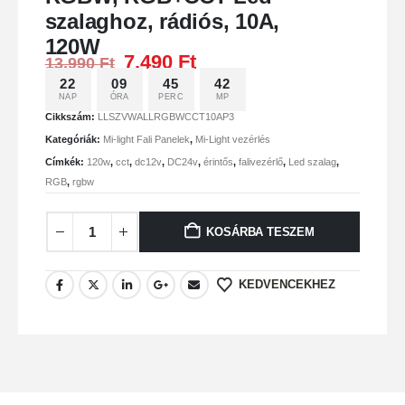
szalaghoz, rádiós, 10A,
120W
7.490
Ft
13.990
Ft
22
09
45
42
NAP
ÓRA
PERC
MP
Cikkszám:
LLSZVWALLRGBWCCT10AP3
Kategóriák:
Mi-light Fali Panelek
,
Mi-Light vezérlés
Címkék:
120w
,
cct
,
dc12v
,
DC24v
,
érintős
,
falivezérlő
,
Led szalag
,
RGB
,
rgbw
KOSÁRBA TESZEM
KEDVENCEKHEZ