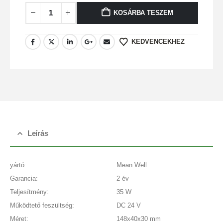
KOSÁRBA TESZEM
KEDVENCEKHEZ
Leírás
yártó:
Mean Well
Garancia:
2 év
Teljesítmény:
35 W
Működtető feszültség:
DC 24 V
Méret:
148x40x30 mm