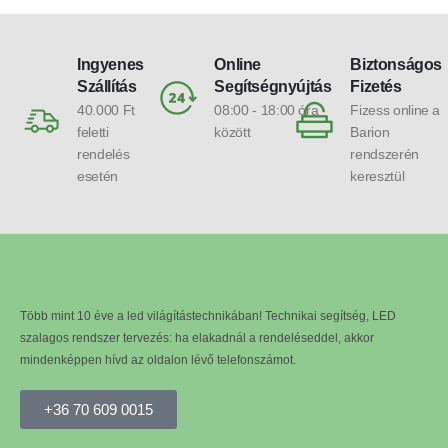
Ingyenes
Online
Biztonságos
Szállítás
Segítségnyújtás
Fizetés
40.000 Ft
08:00 - 18:00 óra
Fizess online a
feletti
között
Barion
rendelés
rendszerén
esetén
keresztül
Több mint 10 éve a led világítástechnikában! Technikai segítség, LED
szalagos rendszer tervezés: ha elakadnál a rendeléseddel, akkor
mindenképpen hívd az oldalon lévő telefonszámot.
+36 70 609 0015