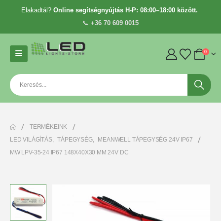
Elakadtál?
Online segítségnyújtás H-P: 08:00–18:00 között.
📞
+36 70 609 0015
0
TERMÉKEINK
LED VILÁGÍTÁS
,
TÁPEGYSÉG
,
MEANWELL TÁPEGYSÉG 24V IP67
MW LPV-35-24 IP67 148X40X30 MM 24V DC