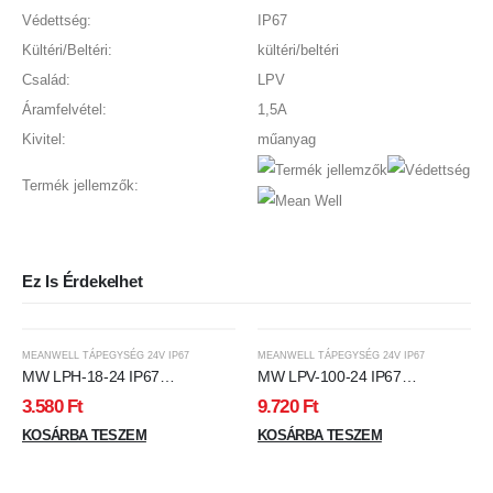
Védettség:
IP67
Kültéri/Beltéri:
kültéri/beltéri
Család:
LPV
Áramfelvétel:
1,5A
Kivitel:
műanyag
Termék jellemzők:
Ez Is Érdekelhet
MEANWELL TÁPEGYSÉG 24V IP67
MEANWELL TÁPEGYSÉG 24V IP67
MW LPH-18-24 IP67
MW LPV-100-24 IP67
140x30x20 mm 24V DC
190x52x37 mm 24V DC
3.580
Ft
9.720
Ft
KOSÁRBA TESZEM
KOSÁRBA TESZEM