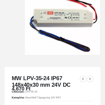
MW LPV-35-24 IP67
148x40x30 mm 24V DC
4.670
Ft
Cikkszám:
LPV-35-24
Kategória:
MeanWell Tápegység 24V IP67