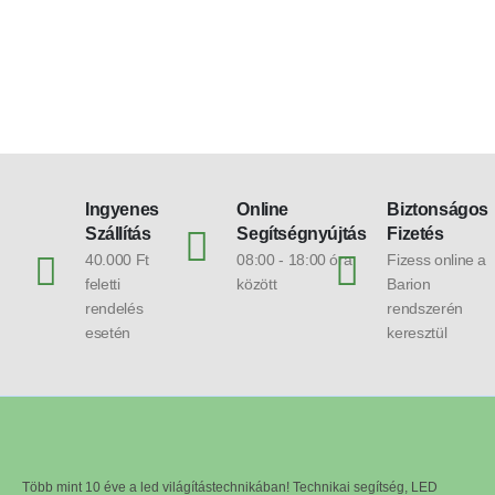
Ingyenes
Online
Biztonságos
Szállítás
Segítségnyújtás
Fizetés
40.000 Ft
08:00 - 18:00 óra
Fizess online a
feletti
között
Barion
rendelés
rendszerén
esetén
keresztül
Több mint 10 éve a led világítástechnikában! Technikai segítség, LED