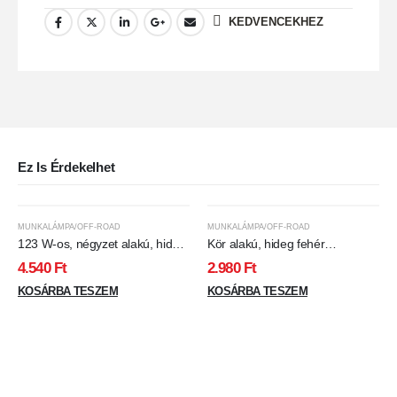
KEDVENCEKHEZ
Ez Is Érdekelhet
MUNKALÁMPA/OFF-ROAD
MUNKALÁMPA/OFF-ROAD
123 W-os, négyzet alakú, hideg
Kör alakú, hideg fehér
fehér színhőmérsékletű
színhőmérsékletű, 27 W-os,
4.540
Ft
2.980
Ft
munkalámpa
munkalámpa WR
KOSÁRBA TESZEM
KOSÁRBA TESZEM