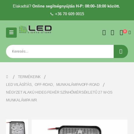
Elakadtál?
Online segítségnyújtás H-P: 08:00–18:00 között.
📞
+36 70 609 0015
0
TERMÉKEINK
LED VILÁGÍTÁS
,
OFF-ROAD
,
MUNKALÁMPA/OFF-ROAD
NÉGYZET ALAKÚ HIDEG FEHÉR SZÍNHŐMÉRSÉKLETŰ 27 W-OS
MUNKALÁMPA WR