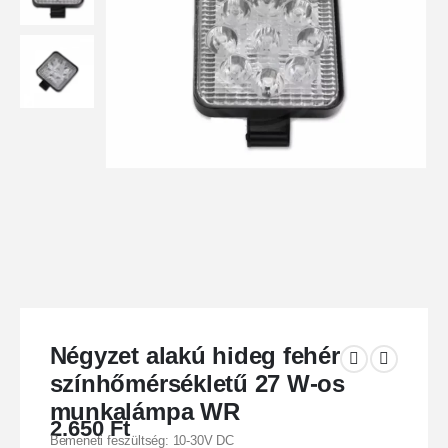
Négyzet alakú hideg fehér
színhőmérsékletű 27 W-os
munkalámpa WR
2.650
Ft
Bemeneti feszültség: 10-30V DC