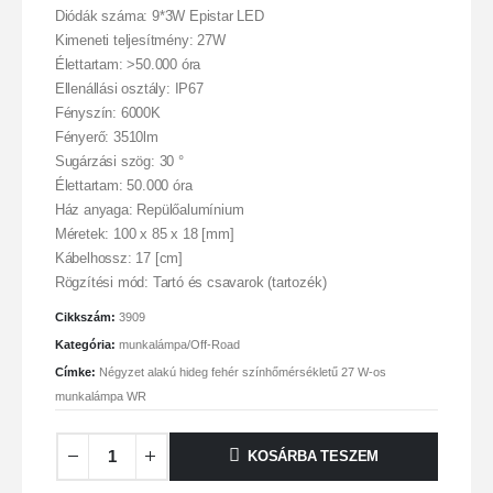
Diódák száma: 9*3W Epistar LED
Kimeneti teljesítmény: 27W
Élettartam: >50.000 óra
Ellenállási osztály: IP67
Fényszín: 6000K
Fényerő: 3510lm
Sugárzási szög: 30 °
Élettartam: 50.000 óra
Ház anyaga: Repülőalumínium
Méretek: 100 x 85 x 18 [mm]
Kábelhossz: 17 [cm]
Rögzítési mód: Tartó és csavarok (tartozék)
Cikkszám:
3909
Kategória:
munkalámpa/Off-Road
Címke:
Négyzet alakú hideg fehér színhőmérsékletű 27 W-os
munkalámpa WR
KOSÁRBA TESZEM