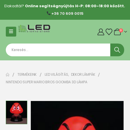
Elakadtál?
Online segítségnyújtás H-P: 08:00–18:00 között.
+36 70 609 0015
0
TERMÉKEINK
LED VILÁGÍTÁS
,
DEKOR LÁMPÁK
NINTENDO SUPER MARIO BROS GOOMBA 3D LÁMPA