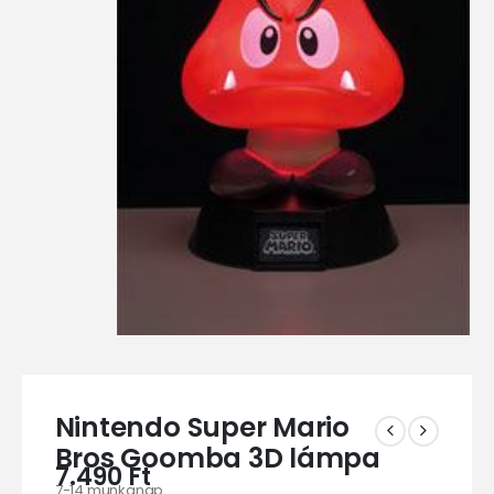
Nintendo Super Mario
Bros Goomba 3D lámpa
7.490
Ft
7-14 munkanap